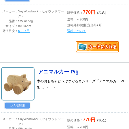
770円
メーカー：
SayWoodwork（セイウッドワー
販売価格：
（税込）
ク）
送料：～700円
品番：
SW-acdog
規格外郵便(旧定形外) 可
サイズ：
8×5×6cm
発送目安：
5～14日
送料について
アニマルカー Pig
木のおもちゃどうぶつぐるまシリーズ「アニマルカー Pi
g」。・・・
商品詳細
770円
メーカー：
SayWoodwork（セイウッドワー
販売価格：
（税込）
ク）
送料：～700円
品番：
SW-acpig