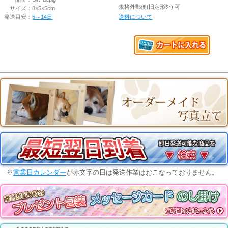
規格外郵便(旧定形外) 可
サイズ：
8×5×5cm
発送目安：
5～14日
送料について
※
営業日カレンダー
が赤文字の日は発送作業はおこなっておりません。