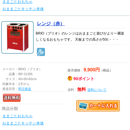
ままごとおもちゃ
おままごとキッチン本体
レンジ（赤）
BRIO（ブリオ）のレンジはおままごと遊びがより一層楽
しくなるおもちゃです。 天板までの高さが50c・・・
9,900円
メーカー：
BRIO（ブリオ）
販売価格：
（税込）
品番：
BR-31355
90ポイント
サイズ：
40×30×50cm
対象年令：
2才から
発送目安：
即日発送
無料
送料：
送料について
商品分類
ままごとおもちゃ
おままごとキッチン本体