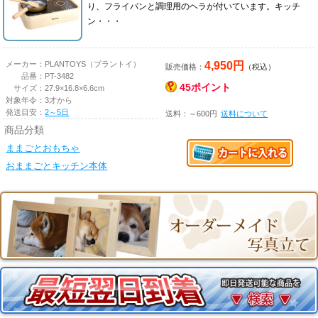
り、フライパンと調理用のヘラが付いています。キッチ
ン・・・
4,950円
メーカー：
PLANTOYS（プラントイ）
販売価格：
（税込）
品番：
PT-3482
45ポイント
サイズ：
27.9×16.8×6.6cm
対象年令：
3才から
発送目安：
2～5日
送料：～600円
送料について
商品分類
ままごとおもちゃ
おままごとキッチン本体