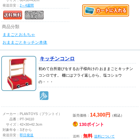
サイズ：
60×30×45cm
発送目安：
2～4週間
商品分類
ままごとおもちゃ
おままごとキッチン本体
キッチンコンロ
初めて台所遊びをするお子様向けの おままごとキッチン
コンロです。 棚にはフライ返しから、塩コショウ
の・・・
14,300円
メーカー：
PLANTOYS（プラントイ）
販売価格：
（税込）
品番：
PT-34110
130ポイント
サイズ：
42×30×42.3cm
対象年令：
3才から
発送目安：
即日発送
無料
送料：
送料について