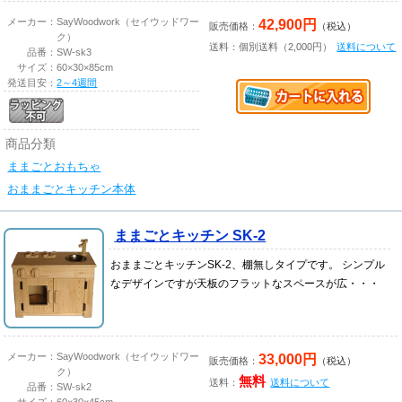
42,900円
メーカー：
SayWoodwork（セイウッドワー
販売価格：
（税込）
ク）
送料：個別送料（2,000円）
送料について
品番：
SW-sk3
サイズ：
60×30×85cm
発送目安：
2～4週間
商品分類
ままごとおもちゃ
おままごとキッチン本体
ままごとキッチン SK-2
おままごとキッチンSK-2、棚無しタイプです。 シンプル
なデザインですが天板のフラットなスペースが広・・・
33,000円
メーカー：
SayWoodwork（セイウッドワー
販売価格：
（税込）
ク）
無料
送料：
送料について
品番：
SW-sk2