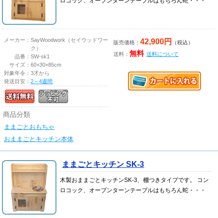
ロコック、オーブンターンテーブルはもちろん蛇・・・
42,900円
メーカー：
SayWoodwork（セイウッドワー
販売価格：
（税込）
ク）
無料
送料：
送料について
品番：
SW-sk1
サイズ：
60×30×85cm
対象年令：
3才から
発送目安：
2～4週間
商品分類
ままごとおもちゃ
おままごとキッチン本体
ままごとキッチン SK-3
木製おままごとキッチンSK-3、棚つきタイプです。 コン
ロコック、オーブンターンテーブルはもちろん蛇・・・