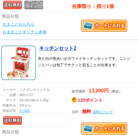
在庫限り：残り1個
商品分類
ままごとおもちゃ
おままごとキッチン本体
キッチンセット2
赤と白の色合いがカワイイキッチンセットです。ニンジ
ンとパンは包丁でサクッと切ることが出来ます。
13,200円
メーカー：
ニチガンオリジナル
販売価格：
（税込）
品番：
NIO-CS7
120ポイント
サイズ：
24×18×38cm 3.1Kg
対象年令：
3才から
発送目安：
3～6日
無料
送料：
送料について
商品分類