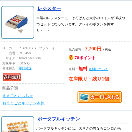
レジスター
木製のレジスターに、そろばんと大小のコインが10枚づ
つセットになっています。グレイのボタンを押す
と・・・
7,700円
メーカー：
PLANTOYS（プラントイ）
販売価格：
（税込）
品番：
PT-3458
70ポイント
サイズ：
18×21.5×9.3cm
対象年令：
3才から
発送目安：
即日発送
無料
送料：
送料について
在庫限り：残り1個
商品分類
ままごとおもちゃ
おままごとキッチン本体
ポータブルキッチン
ポータブルキッチンには、大きさの異なるコンロがあ