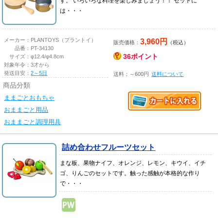
す。 いろいろな料理を楽しみましょう！！ セットに
は・・・
3,960円
メーカー：
PLANTOYS（プラントイ）
販売価格：
（税込）
品番：
PT-34130
36ポイント
サイズ：
φ12.4/φ4.8cm
対象年令：
3才から
発送目安：
2～5日
送料：～600円
送料について
商品分類
ままごとおもちゃ
おままごと用品
おままごと調理用具
詰め合わせフルーツセット
まな板、果物ナイフ、オレンジ、レモン、キウイ、イチ
ゴ、りんごのセットです。触った感触が本格的な作り
で・・・