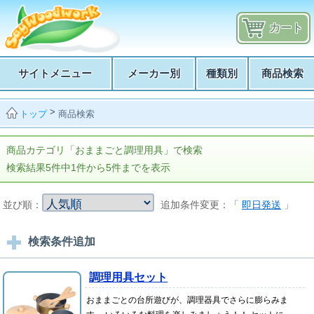
カート
サイトメニュー
メーカー別
種類別
商品検索
>
商品検索
トップ
商品カテゴリ「おままごと調理用具」で検索
検索結果5件中1件から5件までを表示
並び順：
追加条件変更：「
即日発送
」
検索条件追加
調理用具セット
おままごとの台所遊びが、調理器具でさらに膨らみま