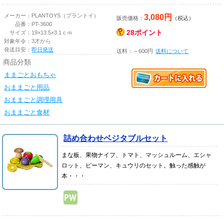
3,080円
メーカー：
PLANTOYS（プラントイ）
販売価格：
（税込）
品番：
PT-3600
28ポイント
サイズ：
19×13.5×3.1ｃｍ
対象年令：
3才から
発送目安：
即日発送
送料：～600円
送料について
商品分類
ままごとおもちゃ
おままごと用品
おままごと調理用具
おままごと食材
詰め合わせベジタブルセット
まな板、果物ナイフ、トマト、マッシュルーム、エシャ
ロット、ピーマン、キュウリのセット。触った感触が
本・・・