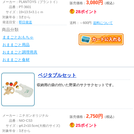
3,080円
メーカー：
PLANTOYS（プラントイ）
販売価格：
（税込）
品番：
PT-3601
28ポイント
サイズ：
19×13.5×3.1ｃｍ
対象年令：
3才から
発送目安：
即日発送
送料：～600円
送料について
商品分類
ままごとおもちゃ
おままごと用品
おままごと調理用具
おままごと食材
ベジタブルセット
収納用の袋の付いた野菜のサクサクセットです。
2,750円
メーカー：
ニチガンオリジナル
販売価格：
（税込）
品番：
NIO-CS3
25ポイント
サイズ：
φ4.2×10.5cm(大根のサイズ)
対象年令：
3才から