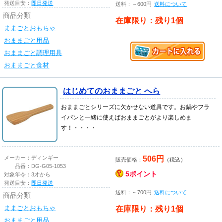
発送目安：
即日発送
送料：～600円
送料について
商品分類
在庫限り：残り1個
ままごとおもちゃ
おままごと用品
おままごと調理用具
おままごと食材
はじめてのおままごと へら
おままごとシリーズに欠かせない道具です。お鍋やフラ
イパンと一緒に使えばおままごとがより楽しめま
す！・・・・
506円
メーカー：
ディンギー
販売価格：
（税込）
品番：
DG-G05-1053
5ポイント
対象年令：
3才から
発送目安：
即日発送
送料：～700円
送料について
商品分類
ままごとおもちゃ
在庫限り：残り1個
おままごと用品