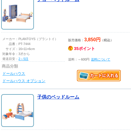
3,850円
メーカー：
PLANTOYS（プラントイ）
販売価格：
（税込）
品番：
PT-7444
35ポイント
サイズ：
16×11×6cm
対象年令：
3才から
発送目安：
2～5日
送料：～600円
送料について
商品分類
ドールハウス
ドールハウス オプション
子供のベッドルーム