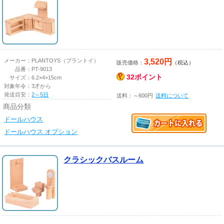
3,520円
メーカー：
PLANTOYS（プラントイ）
販売価格：
（税込）
品番：
PT-9013
32ポイント
サイズ：
6.2×4×15cm
対象年令：
3才から
発送目安：
2～5日
送料：～600円
送料について
商品分類
ドールハウス
ドールハウス オプション
クラシックバスルーム