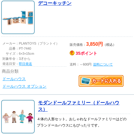
デコーキッチン
3,850円
メーカー：
PLANTOYS（プラントイ）
販売価格：
（税込）
品番：
PT-7440
35ポイント
サイズ：
6×3×15cm
対象年令：
3才から
発送目安：
即日発送
送料：～600円
送料について
商品分類
ドールハウス
ドールハウス オプション
モダンドールファミリー（ドールハウ
ス）
４体の人形セット。おしゃれなドールファミリーはどの
プランドールハウスにもぴったりです。