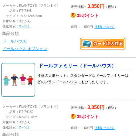
3,850円
メーカー：
PLANTOYS（プラントイ）
販売価格：
（税込）
品番：
PT-7445
35ポイント
サイズ：
14.5×12×5.5cm
対象年令：
3才から
発送目安：
2～5日
送料：～600円
送料について
商品分類
ドールハウス
ドールハウス オプション
ドールファミリー（ドールハウス）
４体の人形セット。スタンダードなドールファミリーは
どのプランドールハウスにもぴったりです。
3,850円
メーカー：
PLANTOYS（プラントイ）
販売価格：
（税込）
品番：
PT-74150
35ポイント
サイズ：
6.5×3×14cm
対象年令：
3才から
発送目安：
2～5日
送料：～600円
送料について
商品分類