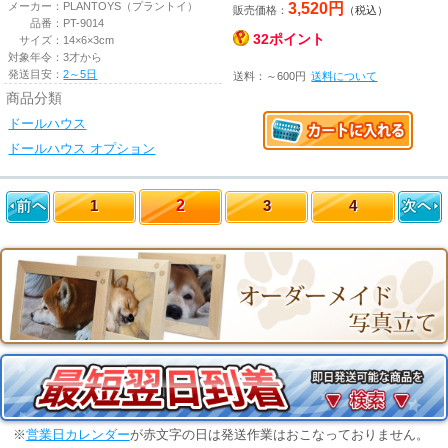
3,520円
メーカー：
PLANTOYS（プラントイ）
販売価格：
（税込）
品番：
PT-9014
32ポイント
サイズ：
14×6×3cm
対象年令：
3才から
発送目安：
2～5日
送料：～600円
送料について
商品分類
ドールハウス
ドールハウス オプション
1
2
3
4
※
営業日カレンダー
が赤文字の日は発送作業はおこなっておりません。