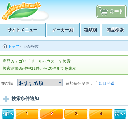
カート
サイトメニュー
メーカー別
種類別
商品検索
>
商品検索
トップ
商品カテゴリ「ドールハウス」で検索
検索結果35件中11件から20件までを表示
並び順：
追加条件変更：「
即日発送
」
検索条件追加
1
2
3
4