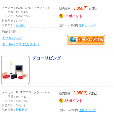
3,850円
メーカー：
PLANTOYS（プラントイ）
販売価格：
（税込）
品番：
PT-71420
35ポイント
サイズ：
5×3×13.5cm
対象年令：
3才から
発送目安：
2～5日
送料：～600円
送料について
商品分類
ドールハウス
ドールハウス にんぎょう
デコーリビング
3,850円
メーカー：
PLANTOYS（プラントイ）
販売価格：
（税込）
品番：
PT-7442
35ポイント
サイズ：
9×2×7cm
対象年令：
3才から
発送目安：
即日発送
送料：～600円
送料について