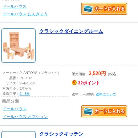
ドールハウス
ドールハウス にんぎょう
クラシックダイニングルーム
3,520円
メーカー：
PLANTOYS（プラントイ）
販売価格：
（税込）
品番：
PT-9012
32ポイント
サイズ：
9×4×15cm
対象年令：
3才から
発送目安：
2～5日
送料：～600円
送料について
商品分類
ドールハウス
ドールハウス オプション
クラシックキッチン