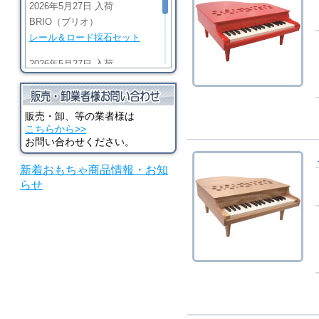
2026年5月27日 入荷
BRIO（ブリオ）
レール＆ロード採石セット
2026年5月27日 入荷
BRIO（ブリオ）
ビッググリーンアクション機
関車
販売・卸、等の業者様は
こちらから>>
2026年5月27日 入荷
お問い合わせください。
BRIO（ブリオ）
新着おもちゃ商品情報・お知
マイティゴールドアクション
らせ
機関車
2026年5月27日 入荷
河合楽器（カワイ）
シロホンピアノ U