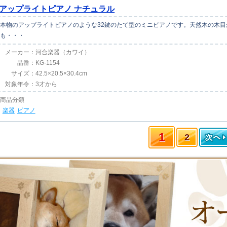
アップライトピアノ ナチュラル
本物のアップライトピアノのような32鍵のたて型のミニピアノです。天然木の木
も・・・
メーカー：
河合楽器（カワイ）
品番：
KG-1154
サイズ：
42.5×20.5×30.4cm
対象年令：
3才から
商品分類
楽器
ピアノ
1
2