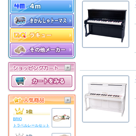
+
+
1位
BRIO
トラベルレールセット