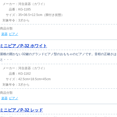
メーカー：
河合楽器（カワイ）
品番：
KG-1185
サイズ：
35×36.5×12.5cm（脚付き状態）
対象年令：
3才から
商品分類
楽器
ピアノ
ミニピアノP-32 ホワイト
屋根の開かない32鍵のグランドピアノ型のおもちゃのピアノです。音程の正確さ
と・・・
メーカー：
河合楽器（カワイ）
品番：
KG-1162
サイズ：
42.5cm×18.5cm×45cm
対象年令：
3才から
商品分類
楽器
ピアノ
ミニピアノP-32 レッド