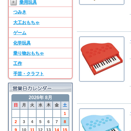
+
乗用玩具
ン パーツ・水道
つみき
7位
BRIO
大工おもちゃ
50ピース追加レールセ
ット
ゲーム
8位
化学玩具
SayWoodwork
乗り物おもちゃ
SWM-2 ままごとキッ
チン パーツ・水道
工作
9位
手芸・クラフト
BRIO
アニマルファームセッ
ト
2026年 8月
10位
日
月
火
水
木
金
土
BRIO
カーゴトレイン
1
2
3
4
5
6
7
8
9
10
11
12
13
14
15