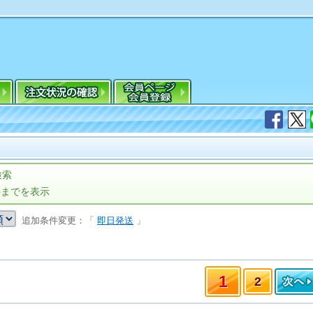
検索
件までを表示
追加条件変更：「
即日発送
」
1
2