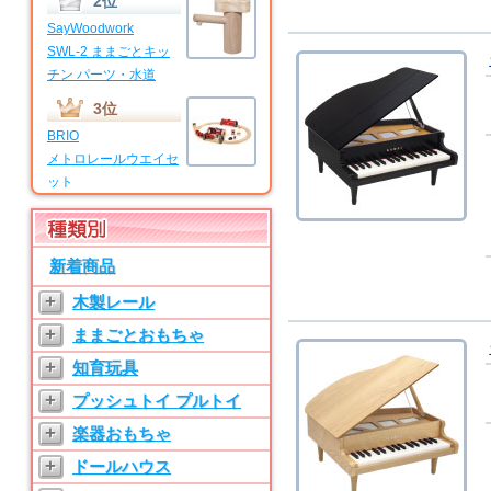
2位
SayWoodwork
SWL-2 ままごとキッ
チン パーツ・水道
3位
BRIO
メトロレールウエイセ
ット
4位
BRIO
新着商品
マイファーストビギナ
ーセット
+
木製レール
5位
+
ままごとおもちゃ
SayWoodwork
+
知育玩具
SWL-T ままごとキッ
チン パーツ・水道
+
プッシュトイ プルトイ
6位
+
楽器おもちゃ
SayWoodwork
+
ドールハウス
SW-3 ままごとキッチ