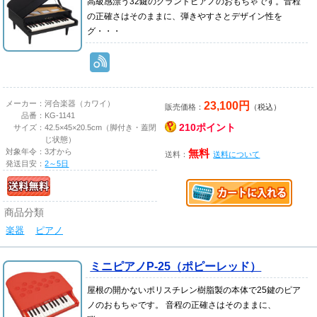
高級感漂う32鍵のグランドピアノのおもちゃです。音程
の正確さはそのままに、弾きやすさとデザイン性を
グ・・・
23,100円
メーカー：
河合楽器（カワイ）
販売価格：
（税込）
品番：
KG-1141
210ポイント
サイズ：
42.5×45×20.5cm（脚付き・蓋閉
じ状態）
対象年令：
3才から
無料
送料：
送料について
発送目安：
2～5日
商品分類
楽器
ピアノ
ミニピアノP-25（ポピーレッド）
屋根の開かないポリスチレン樹脂製の本体で25鍵のピア
ノのおもちゃです。 音程の正確さはそのままに、