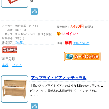
弾・・・
7,480円
メーカー：
河合楽器（カワイ）
販売価格：
（税込）
品番：
KG-1183
68ポイント
サイズ：
35×36.5×12.5cm（脚付き状態）
対象年令：
3才から
発送目安：
2～5日
無料
送料：
送料について
商品分類
楽器
ピアノ
アップライトピアノ ナチュラル
本物のアップライトピアノのような32鍵のたて型のミニ
ピアノです。天然木の木目が美しく、インテリアに
も・・・