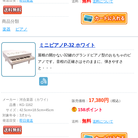
発送目安：
即日発送
無料
送料：
送料について
商品分類
楽器
ピアノ
ミニピアノP-32 ホワイト
屋根の開かない32鍵のグランドピアノ型のおもちゃのピ
アノです。音程の正確さはそのままに、弾きやすさ
と・・・
17,380円
メーカー：
河合楽器（カワイ）
販売価格：
（税込）
品番：
KG-1162
158ポイント
サイズ：
42.5cm×18.5cm×45cm
対象年令：
3才から
発送目安：
即日発送
無料
送料：
送料について