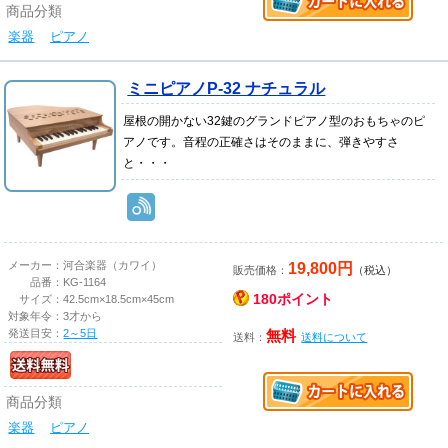
商品分類
楽器
ピアノ
ミニピアノP-32 ナチュラル
屋根の開かない32鍵のグランドピアノ型のおもちゃのピ
アノです。音程の正確さはそのままに、弾きやすさ
と・・・
19,800円
メーカー：
河合楽器（カワイ）
販売価格：
（税込）
品番：
KG-1164
180ポイント
サイズ：
42.5cm×18.5cm×45cm
対象年令：
3才から
発送目安：
2～5日
無料
送料：
送料について
商品分類
楽器
ピアノ