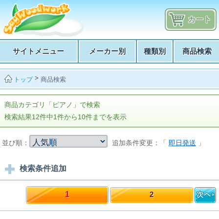
カート
サイトメニュー
メーカー別
種類別
商品検索
>
商品検索
トップ
商品カテゴリ「ピアノ」で検索
検索結果12件中1件から10件までを表示
並び順：
追加条件変更：「
即日発送
」
検索条件追加
1
2