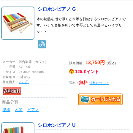
シロホンピアノ G
木の鍵盤を指で叩くと木琴を打鍵するシロホンピアノで
す。バチで音板を叩いて木琴としても遊べるハイブリ
ッ・・・
13,750円
メーカー：
河合楽器（カワイ）
販売価格：
（税込）
品番：
KG-9051
125ポイント
サイズ：
27.3×28.7×8.9cm
対象年令：
3才から
発送目安：
2～5日
無料
送料：
送料について
商品分類
楽器
木琴
ピアノ
シロホンピアノ U