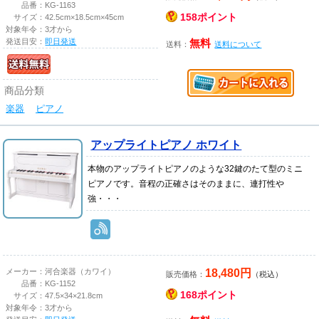
品番：
KG-1163
158ポイント
サイズ：
42.5cm×18.5cm×45cm
対象年令：
3才から
発送目安：
即日発送
無料
送料：
送料について
商品分類
楽器
ピアノ
アップライトピアノ ホワイト
本物のアップライトピアノのような32鍵のたて型のミニ
ピアノです。音程の正確さはそのままに、連打性や
強・・・
18,480円
メーカー：
河合楽器（カワイ）
販売価格：
（税込）
品番：
KG-1152
168ポイント
サイズ：
47.5×34×21.8cm
対象年令：
3才から