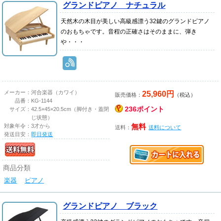
グランドピアノ ナチュラル
天然木の木目が美しい高級感漂う32鍵のグランドピアノ
のおもちゃです。音程の正確さはそのままに、弾き
や・・・
25,960円
メーカー：
河合楽器（カワイ）
販売価格：
（税込）
品番：
KG-1144
236ポイント
サイズ：
42.5×45×20.5cm（脚付き・蓋閉
じ状態）
対象年令：
3才から
無料
送料：
送料について
発送目安：
即日発送
商品分類
楽器
ピアノ
グランドピアノ ブラック