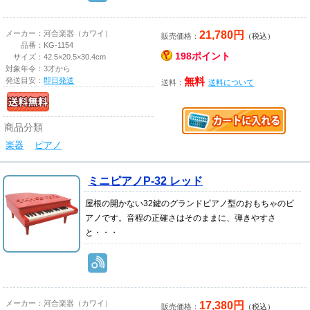
21,780円
メーカー：
河合楽器（カワイ）
販売価格：
（税込）
品番：
KG-1154
198ポイント
サイズ：
42.5×20.5×30.4cm
対象年令：
3才から
発送目安：
即日発送
無料
送料：
送料について
商品分類
楽器
ピアノ
ミニピアノP-32 レッド
屋根の開かない32鍵のグランドピアノ型のおもちゃのピ
アノです。音程の正確さはそのままに、弾きやすさ
と・・・
17,380円
メーカー：
河合楽器（カワイ）
販売価格：
（税込）