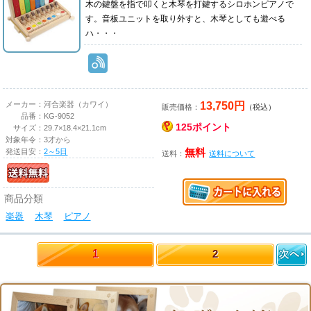
木の鍵盤を指で叩くと木琴を打鍵するシロホンピアノで
す。音板ユニットを取り外すと、木琴としても遊べる
ハ・・・
13,750円
メーカー：
河合楽器（カワイ）
販売価格：
（税込）
品番：
KG-9052
125ポイント
サイズ：
29.7×18.4×21.1cm
対象年令：
3才から
発送目安：
2～5日
無料
送料：
送料について
商品分類
楽器
木琴
ピアノ
1
2