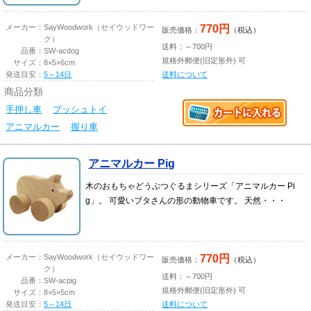
770円
メーカー：
SayWoodwork（セイウッドワー
販売価格：
（税込）
ク）
送料：～700円
品番：
SW-acdog
規格外郵便(旧定形外) 可
サイズ：
8×5×6cm
発送目安：
5～14日
送料について
商品分類
手押し車
プッシュトイ
アニマルカー
握り車
アニマルカー Pig
木のおもちゃどうぶつぐるまシリーズ「アニマルカー Pi
g」。 可愛いブタさんの形の動物車です。 天然・・・
770円
メーカー：
SayWoodwork（セイウッドワー
販売価格：
（税込）
ク）
送料：～700円
品番：
SW-acpig
規格外郵便(旧定形外) 可
サイズ：
8×5×5cm
発送目安：
5～14日
送料について