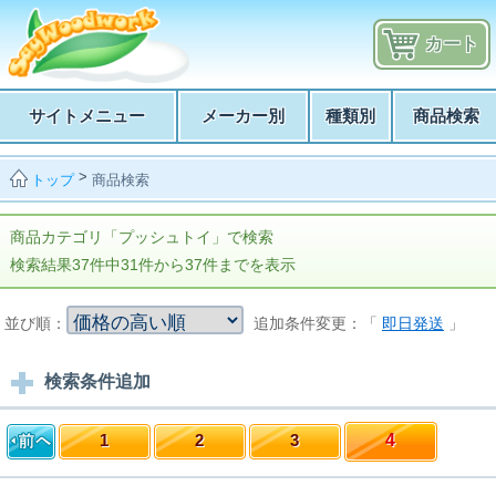
カート
サイトメニュー
メーカー別
種類別
商品検索
>
商品検索
トップ
商品カテゴリ「プッシュトイ」で検索
検索結果37件中31件から37件までを表示
並び順：
追加条件変更：「
即日発送
」
検索条件追加
1
2
3
4