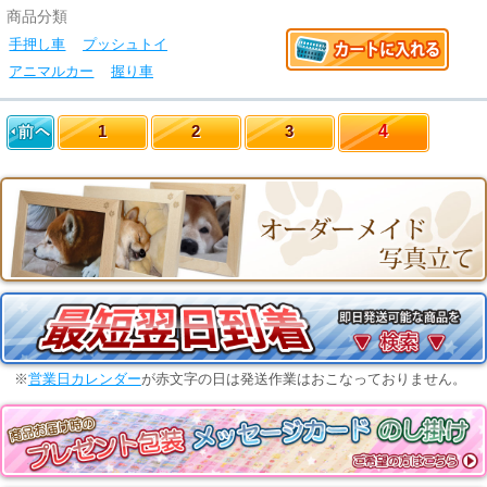
商品分類
手押し車
プッシュトイ
アニマルカー
握り車
1
2
3
4
※
営業日カレンダー
が赤文字の日は発送作業はおこなっておりません。