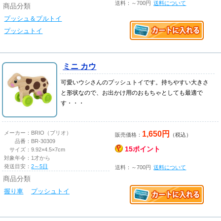
送料：～700円
送料について
商品分類
プッシュ＆プルトイ
プッシュトイ
ミニ カウ
可愛いウシさんのプッシュトイです。持ちやすい大きさ
と形状なので、お出かけ用のおもちゃとしても最適で
す・・・
1,650円
メーカー：
BRIO（ブリオ）
販売価格：
（税込）
品番：
BR-30309
15ポイント
サイズ：
9.92×4.5×7cm
対象年令：
1才から
発送目安：
2～5日
送料：～700円
送料について
商品分類
握り車
プッシュトイ