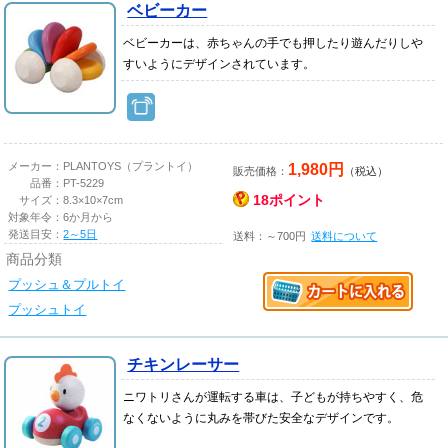
ベビーカー
ベビーカーは、赤ちゃんの手でも押したり遊んだりしや
すいようにデザインされています。
1,980円
メーカー：
PLANTOYS（プラントイ）
販売価格：
（税込）
品番：
PT-5229
18ポイント
サイズ：
8.3×10×7cm
対象年令：
6か月から
発送目安：
2～5日
送料：～700円
送料について
商品分類
プッシュ＆プルトイ
プッシュトイ
チキンレーサー
ニワトリさんが運転する車は、子どもが持ちやすく、危
なくないように丸みを帯びた安全なデザインです。