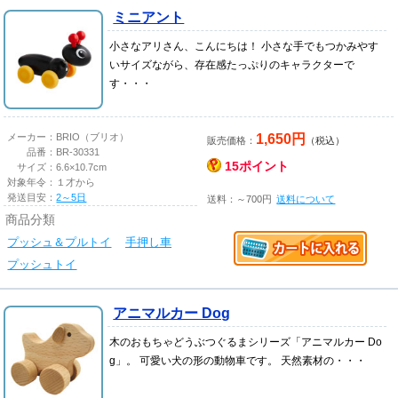
ミニアント
小さなアリさん、こんにちは！ 小さな手でもつかみやす
いサイズながら、存在感たっぷりのキャラクターで
す・・・
1,650円
メーカー：
BRIO（ブリオ）
販売価格：
（税込）
品番：
BR-30331
15ポイント
サイズ：
6.6×10.7cm
対象年令：
１才から
発送目安：
2～5日
送料：～700円
送料について
商品分類
プッシュ＆プルトイ
手押し車
プッシュトイ
アニマルカー Dog
木のおもちゃどうぶつぐるまシリーズ「アニマルカー Do
g」。 可愛い犬の形の動物車です。 天然素材の・・・