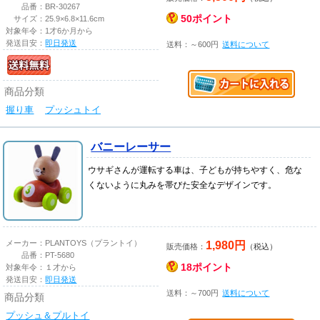
品番：
BR-30267
50ポイント
サイズ：
25.9×6.8×11.6cm
対象年令：
1才6か月から
発送目安：
即日発送
送料：～600円
送料について
商品分類
握り車
プッシュトイ
バニーレーサー
ウサギさんが運転する車は、子どもが持ちやすく、危な
くないように丸みを帯びた安全なデザインです。
1,980円
メーカー：
PLANTOYS（プラントイ）
販売価格：
（税込）
品番：
PT-5680
18ポイント
対象年令：
１才から
発送目安：
即日発送
送料：～700円
送料について
商品分類
プッシュ＆プルトイ