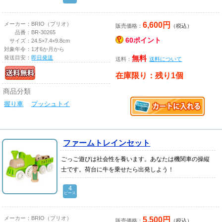
6,600円
メーカー：
BRIO（ブリオ）
販売価格：
（税込）
品番：
BR-30265
60ポイント
サイズ：
24.5×7.4×9.8cm
対象年令：
1才6か月から
発送目安：
即日発送
無料
送料：
送料について
在庫限り：残り1個
商品分類
握り車
プッシュトイ
ファームトレインセット
ごっご遊びは社会性を養います。あなたは機関車の操縦
士です。荷台に牛を乗せたら出発しよう！
4
ピース
5,500円
メーカー：
BRIO（ブリオ）
販売価格：
（税込）