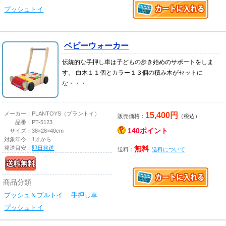
プッシュトイ
ベビーウォーカー
伝統的な手押し車は子どもの歩き始めのサポートをしま
す。 白木１１個とカラー１３個の積み木がセットに
な・・・
15,400円
メーカー：
PLANTOYS（プラントイ）
販売価格：
（税込）
品番：
PT-5123
140ポイント
サイズ：
38×28×40cm
対象年令：
1才から
発送目安：
即日発送
無料
送料：
送料について
商品分類
プッシュ＆プルトイ
手押し車
プッシュトイ