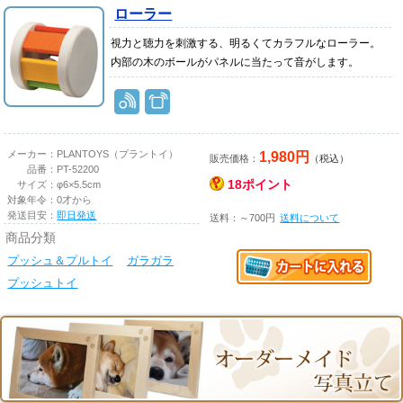
ローラー
視力と聴力を刺激する、明るくてカラフルなローラー。
内部の木のボールがパネルに当たって音がします。
1,980円
メーカー：
PLANTOYS（プラントイ）
販売価格：
（税込）
品番：
PT-52200
18ポイント
サイズ：
φ6×5.5cm
対象年令：
0才から
発送目安：
即日発送
送料：～700円
送料について
商品分類
プッシュ＆プルトイ
ガラガラ
プッシュトイ