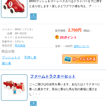
BRIOプッシュ＆ゴー レースカーはドライバーを下に押す
と走り出します！楽しさとワクワク感を与え、ア・・・
1
ピース
2,750円
メーカー：
BRIO（ブリオ）
販売価格：
（税込）
品番：
BR-30226
25ポイント
サイズ：
11.6×8.6×8.5cm
対象年令：
1才から
発送目安：
即日発送
送料：～600円
送料について
商品分類
プッシュトイ
手押し車
握り車
ファームトラクターセット
ごっご遊びは社会性を養います。あなたはトラクターに
乗った農夫です。荷台に乗せた馬を別の農場に運びま
し・・・
4
ピース