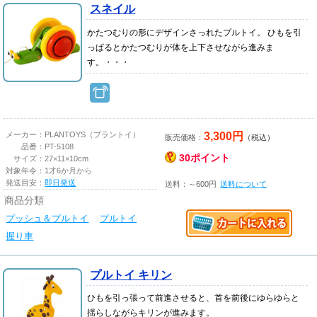
スネイル
かたつむりの形にデザインさっれたプルトイ。 ひもを引
っぱるとかたつむりが体を上下させながら進みま
す。・・・
3,300円
メーカー：
PLANTOYS（プラントイ）
販売価格：
（税込）
品番：
PT-5108
30ポイント
サイズ：
27×11×10cm
対象年令：
1才6か月から
発送目安：
即日発送
送料：～600円
送料について
商品分類
プッシュ＆プルトイ
プルトイ
握り車
プルトイ キリン
ひもを引っ張って前進させると、首を前後にゆらゆらと
揺らしながらキリンが進みます。