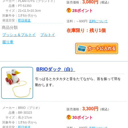
3,080円
メーカー：
PLANTOYS（プラントイ）
販売価格：
（税込）
品番：
PT-51350
28ポイント
サイズ：
21×11.5×10.3cm
対象年令：
1才6か月から
発送目安：
即日発送
送料：～600円
送料について
商品分類
在庫限り：残り1個
プッシュ＆プルトイ
プルトイ
握り車
BRIOダック（白）
引っぱるとカタカタと音をたてながら、首を振って羽を
動かします。
3,300円
メーカー：
BRIO（ブリオ）
販売価格：
（税込）
品番：
BR-30323
30ポイント
サイズ：
長さ17cm
対象年令：
1才6か月から
発送目安：
即日発送
送料：～600円
送料について