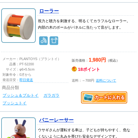
ローラー
視力と聴力を刺激する、明るくてカラフルなローラー。
内部の木のボールがパネルに当たって音がします。
1,980円
メーカー：
PLANTOYS（プラントイ）
販売価格：
（税込）
品番：
PT-52200
18ポイント
サイズ：
φ6×5.5cm
対象年令：
0才から
発送目安：
即日発送
送料：～700円
送料について
商品分類
プッシュ＆プルトイ
ガラガラ
プッシュトイ
バニーレーサー
ウサギさんが運転する車は、子どもが持ちやすく、危な
くないように丸みを帯びた安全なデザインです。