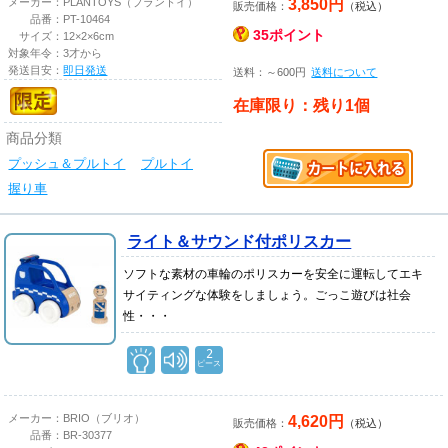
3,850円
メーカー：
PLANTOYS（プラントイ）
販売価格：
（税込）
品番：
PT-10464
35ポイント
サイズ：
12×2×6cm
対象年令：
3才から
発送目安：
即日発送
送料：～600円
送料について
在庫限り：残り1個
商品分類
プッシュ＆プルトイ
プルトイ
握り車
ライト＆サウンド付ポリスカー
ソフトな素材の車輪のポリスカーを安全に運転してエキ
サイティングな体験をしましょう。ごっこ遊びは社会
性・・・
2
ピース
4,620円
メーカー：
BRIO（ブリオ）
販売価格：
（税込）
品番：
BR-30377