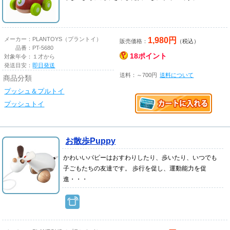
1,980円
メーカー：
PLANTOYS（プラントイ）
販売価格：
（税込）
品番：
PT-5680
18ポイント
対象年令：
１才から
発送目安：
即日発送
送料：～700円
送料について
商品分類
プッシュ＆プルトイ
プッシュトイ
お散歩Puppy
かわいいパピーはおすわりしたり、歩いたり、いつでも
子ごもたちの友達です。 歩行を促し、運動能力を促
進・・・