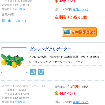
42ポイント
サイズ：
14.5×8×10.6cm
対象年令：
1才6か月から
発送目安：
即日発送
送料：～600円
送料について
商品分類
在庫限り：残り1個
握り車
プルトイ
ダンシングアリゲーター
PLANTOYS社 木のおもちゃ/木製玩具 押したり引いた
り ダンシングアリゲーターです。 プラント・・・
4,840円
メーカー：
PLANTOYS（プラントイ）
販売価格：
（税込）
品番：
PT-51052
44ポイント
サイズ：
25×9.5×9cm
対象年令：
1才6か月から
発送目安：
即日発送
送料：～600円
送料について