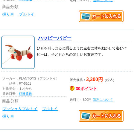
商品分類
握り車
プルトイ
ハッピーパピー
ひもを引っぱると踊るように左右に体を動かして進むパ
ピーは、子どもたちの楽しいお友達です。
3,300円
メーカー：
PLANTOYS（プラントイ）
販売価格：
（税込）
品番：
PT-5101
30ポイント
対象年令：
１才から
発送目安：
即日発送
送料：～600円
送料について
商品分類
プッシュ＆プルトイ
プルトイ
握り車