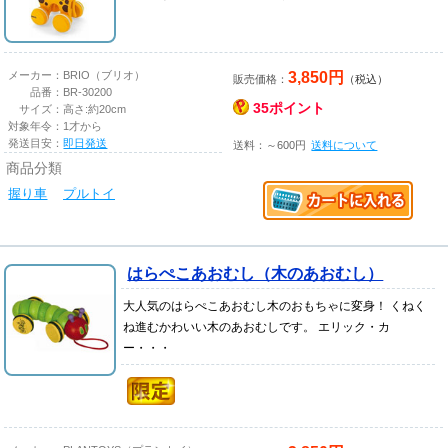
3,850円
メーカー：
BRIO（ブリオ）
販売価格：
（税込）
品番：
BR-30200
35ポイント
サイズ：
高さ:約20cm
対象年令：
1才から
発送目安：
即日発送
送料：～600円
送料について
商品分類
握り車
プルトイ
はらぺこあおむし（木のあおむし）
大人気のはらぺこあおむし木のおもちゃに変身！ くねく
ね進むかわいい木のあおむしです。 エリック・カ
ー・・・