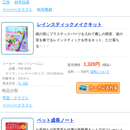
工作
科学玩具
ペーパークラフト
科学教材
レインスティックメイクキット
紙の筒にプラスチックパーツを入れて癒しの雨音、波の
音を奏でるレインスティックを作るキット。ただ落ち
る・・・
1,320円
メーカー：
4m（フォーエム）
販売価格：
（税込）
品番：
FM-4594
送料：～700円
送料について
サイズ：
パッケージサイズ：22×18×5cm
対象年令：
6才から
発送目安：
2～5日
商品分類
手芸・クラフト
ペーパークラフト
ペット成長ノート
お手持ちの写真等を付属の装飾用キットでデコレーショ