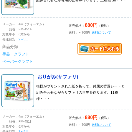
組み合わせながら海の世界を作ります。11模様 30・・・
880円
メーカー：
4m（フォーエム）
販売価格：
（税込）
品番：
FM-4514
送料：～700円
送料について
対象年令：
6才から
発送目安：
2～5日
商品分類
手芸・クラフト
ペーパークラフト
おりがみ(サファリ)
模様がプリントされた紙を折って、付属の背景シートと
組み合わせながらサファリの世界を作ります。11模
様・・・
880円
メーカー：
4m（フォーエム）
販売価格：
（税込）
品番：
FM-4511
送料：～700円
送料について
対象年令：
6才から
発送目安：
2～5日