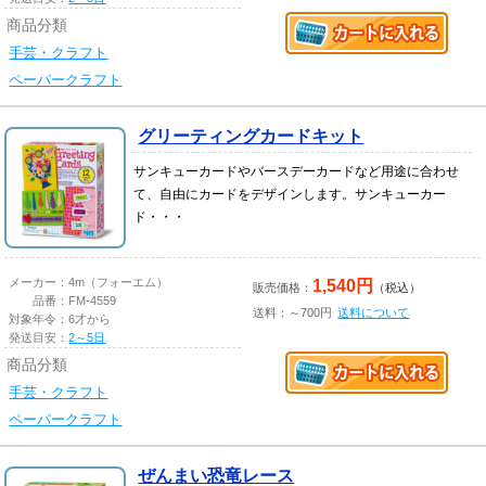
商品分類
手芸・クラフト
ペーパークラフト
グリーティングカードキット
サンキューカードやバースデーカードなど用途に合わせ
て、自由にカードをデザインします。サンキューカー
ド・・・
1,540円
メーカー：
4m（フォーエム）
販売価格：
（税込）
品番：
FM-4559
送料：～700円
送料について
対象年令：
6才から
発送目安：
2～5日
商品分類
手芸・クラフト
ペーパークラフト
ぜんまい恐竜レース