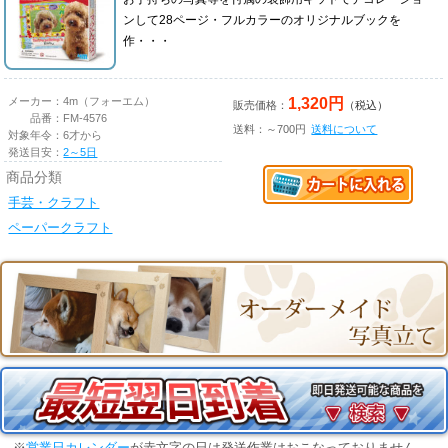
ンして28ページ・フルカラーのオリジナルブックを
作・・・
1,320円
メーカー：
4m（フォーエム）
販売価格：
（税込）
品番：
FM-4576
送料：～700円
送料について
対象年令：
6才から
発送目安：
2～5日
商品分類
手芸・クラフト
ペーパークラフト
※
営業日カレンダー
が赤文字の日は発送作業はおこなっておりません。