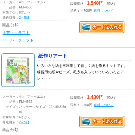
1,540円
メーカー：
4m（フォーエム）
販売価格：
（税込）
品番：
FM-4560
送料：～700円
送料について
対象年令：
6才から
発送目安：
2～5日
商品分類
手芸・クラフト
ペーパークラフト
紙作りアート
いろいろな紙を再利用して新しく紙を作るキットです。
練習用の紙やビーズ、毛糸も入っていていろいろとア
レ・・・
1,430円
メーカー：
4m（フォーエム）
販売価格：
（税込）
品番：
FM-4562
送料：～700円
送料について
サイズ：
パッケージサイズ：22×18×5.5c
m
対象年令：
6才から
発送目安：
2～5日
商品分類