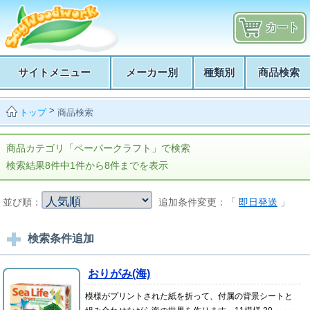
カート
サイトメニュー
メーカー別
種類別
商品検索
>
商品検索
トップ
商品カテゴリ「ペーパークラフト」で検索
検索結果8件中1件から8件までを表示
並び順：
追加条件変更：「
即日発送
」
検索条件追加
おりがみ(海)
模様がプリントされた紙を折って、付属の背景シートと