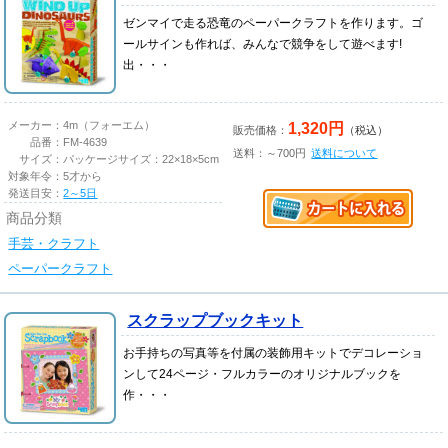
ゼンマイで走る恐竜のペーパークラフトを作ります。ゴ
ールサインも作れば、みんなで競争をして遊べます!
出・・・
1,320円
メーカー：
4m（フォーエム）
販売価格：
（税込）
品番：
FM-4639
送料：～700円
送料について
サイズ：
パッケージサイズ：22×18×5cm
対象年令：
5才から
発送目安：
2～5日
商品分類
手芸・クラフト
ペーパークラフト
スクラップブックキット
お手持ちの写真等を付属の装飾用キットでデコレーショ
ンして24ページ・フルカラーのオリジナルブックを
作・・・