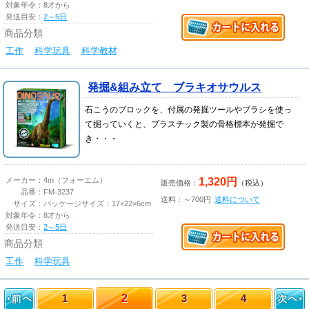
対象年令：
8才から
発送目安：
2～5日
商品分類
工作
科学玩具
科学教材
発掘&組み立て ブラキオサウルス
石こうのブロックを、付属の発掘ツールやブラシを使っ
て掘っていくと、プラスチック製の骨格標本が発掘で
き・・・
1,320円
メーカー：
4m（フォーエム）
販売価格：
（税込）
品番：
FM-3237
送料：～700円
送料について
サイズ：
パッケージサイズ：17×22×6cm
対象年令：
8才から
発送目安：
2～5日
商品分類
工作
科学玩具
1
2
3
4