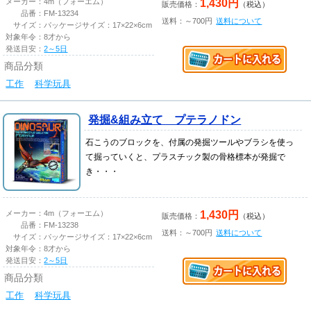
1,430円
メーカー：
4m（フォーエム）
販売価格：
（税込）
品番：
FM-13234
送料：～700円
送料について
サイズ：
パッケージサイズ：17×22×6cm
対象年令：
8才から
発送目安：
2～5日
商品分類
工作
科学玩具
発掘&組み立て プテラノドン
石こうのブロックを、付属の発掘ツールやブラシを使っ
て掘っていくと、プラスチック製の骨格標本が発掘で
き・・・
1,430円
メーカー：
4m（フォーエム）
販売価格：
（税込）
品番：
FM-13238
送料：～700円
送料について
サイズ：
パッケージサイズ：17×22×6cm
対象年令：
8才から
発送目安：
2～5日
商品分類
工作
科学玩具