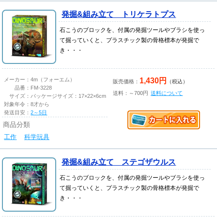
発掘&組み立て トリケラトプス
石こうのブロックを、付属の発掘ツールやブラシを使っ
て掘っていくと、プラスチック製の骨格標本が発掘で
き・・・
1,430円
メーカー：
4m（フォーエム）
販売価格：
（税込）
品番：
FM-3228
送料：～700円
送料について
サイズ：
パッケージサイズ：17×22×6cm
対象年令：
8才から
発送目安：
2～5日
商品分類
工作
科学玩具
発掘&組み立て ステゴザウルス
石こうのブロックを、付属の発掘ツールやブラシを使っ
て掘っていくと、プラスチック製の骨格標本が発掘で
き・・・