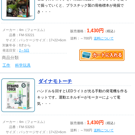
て掘っていくと、プラスチック製の骨格標本が発掘で
き・・・
1,430円
メーカー：
4m（フォーエム）
販売価格：
（税込）
品番：
FM-S3221
送料：～700円
送料について
サイズ：
パッケージサイズ：17×22×6cm
対象年令：
8才から
発送目安：
2～5日
商品分類
工作
科学玩具
ダイナモトーチ
ハンドルを回すとLEDライトが光る手動の発電機を作る
キットです。運動エネルギーがモーターによって電
気・・・
1,430円
メーカー：
4m（フォーエム）
販売価格：
（税込）
品番：
FM-S3263
送料：～700円
送料について
サイズ：
パッケージサイズ：17×22×6cm