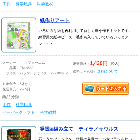
工作
科学玩具
科学教材
紙作りアート
いろいろな紙を再利用して新しく紙を作るキットです。
練習用の紙やビーズ、毛糸も入っていていろいろとア
レ・・・
1,430円
メーカー：
4m（フォーエム）
販売価格：
（税込）
品番：
FM-4562
送料：～700円
送料について
サイズ：
パッケージサイズ：22×18×5.5c
m
対象年令：
6才から
発送目安：
2～5日
商品分類
工作
科学玩具
ペーパークラフト
科学教材
発掘&組み立て ティラノサウルス
石こうのブロックを、付属の発掘ツールやブラシを使っ