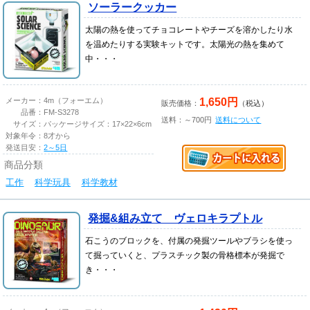
ソーラークッカー
太陽の熱を使ってチョコレートやチーズを溶かしたり水
を温めたりする実験キットです。太陽光の熱を集めて
中・・・
1,650円
メーカー：
4m（フォーエム）
販売価格：
（税込）
品番：
FM-S3278
送料：～700円
送料について
サイズ：
パッケージサイズ：17×22×6cm
対象年令：
8才から
発送目安：
2～5日
商品分類
工作
科学玩具
科学教材
発掘&組み立て ヴェロキラプトル
石こうのブロックを、付属の発掘ツールやブラシを使っ
て掘っていくと、プラスチック製の骨格標本が発掘で
き・・・