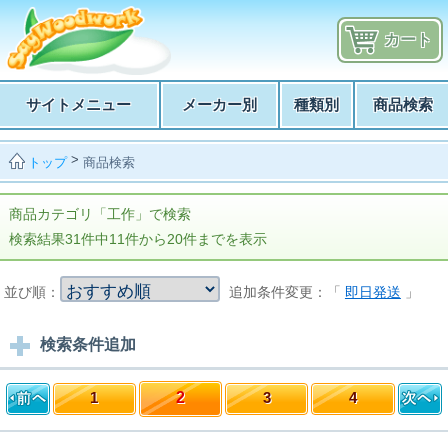
カート
サイトメニュー
メーカー別
種類別
商品検索
>
商品検索
トップ
商品カテゴリ「工作」で検索
検索結果31件中11件から20件までを表示
並び順：
追加条件変更：「
即日発送
」
検索条件追加
1
2
3
4