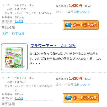
1,430円
メーカー：
4m（フォーエム）
販売価格：
（税込）
品番：
FM-3229
送料：～700円
送料について
サイズ：
パッケージサイズ：17×22×6cm
対象年令：
8才から
発送目安：
2～5日
商品分類
工作
科学玩具
フラワーアート おしばな
おしばなを作って自分だけの小物を作ることが出来ま
す。おしばなを作るための簡単なプレス台と小箱、しお
り・・・
1,430円
メーカー：
4m（フォーエム）
販売価格：
（税込）
品番：
FM-4567
送料：～700円
送料について
サイズ：
パッケージサイズ：22×18×5.5c
m
対象年令：
6才から
発送目安：
2～5日
商品分類