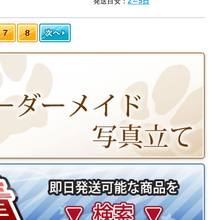
発送目安：
2～5日
7
8