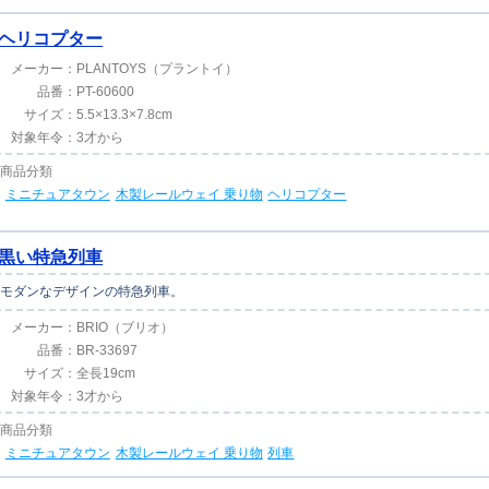
ヘリコプター
メーカー：
PLANTOYS（プラントイ）
品番：
PT-60600
サイズ：
5.5×13.3×7.8cm
対象年令：
3才から
商品分類
ミニチュアタウン
木製レールウェイ 乗り物
ヘリコプター
黒い特急列車
モダンなデザインの特急列車。
メーカー：
BRIO（ブリオ）
品番：
BR-33697
サイズ：
全長19cm
対象年令：
3才から
商品分類
ミニチュアタウン
木製レールウェイ 乗り物
列車