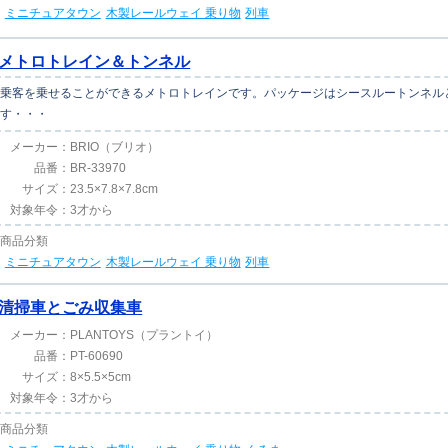
ミニチュアタウン
木製レールウェイ 乗り物
列車
メトロトレイン＆トンネル
乗客を乗せることができるメトロトレインです。パッケージはシースルートンネル
す・・・
メーカー：
BRIO（ブリオ）
品番：
BR-33970
サイズ：
23.5×7.8×7.8cm
対象年令：
3才から
商品分類
ミニチュアタウン
木製レールウェイ 乗り物
列車
清掃車とごみ収集車
メーカー：
PLANTOYS（プラントイ）
品番：
PT-60690
サイズ：
8×5.5×5cm
対象年令：
3才から
商品分類