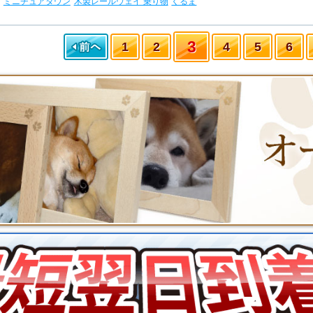
ミニチュアタウン
木製レールウェイ 乗り物
くるま
3
1
2
4
5
6