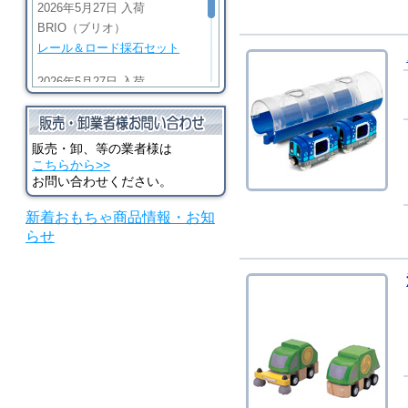
2026年5月27日 入荷
BRIO（ブリオ）
レール＆ロード採石セット
2026年5月27日 入荷
BRIO（ブリオ）
ビッググリーンアクション機
関車
販売・卸、等の業者様は
こちらから>>
2026年5月27日 入荷
お問い合わせください。
BRIO（ブリオ）
新着おもちゃ商品情報・お知
マイティゴールドアクション
らせ
機関車
2026年5月27日 入荷
河合楽器（カワイ）
シロホンピアノ U