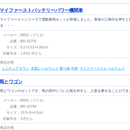
マイファーストバッテリーパワー機関車
マイファーストシリーズで電動車両セットが登場しました。車体の三角印を押すと
る・・・
メーカー：
BRIO（ブリオ）
品番：
BR-33705
サイズ：
9.2×3.53×4.93cm
対象年令：
1才6か月から
商品分類
ミニチュアタウン
木製レールウェイ 乗り物
列車
マイファーストレールウェイ
馬とワゴン
馬とワゴンのセットです。馬の背中についた鞍を外すと、人形を乗せることができ
メーカー：
BRIO（ブリオ）
品番：
BR-33794
サイズ：
15.5×3×4.5cm
対象年令：
3才から
商品分類