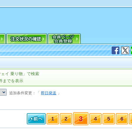
ェイ 乗り物」で検索
0件までを表示
追加条件変更：「
即日発送
」
3
1
2
4
5
6