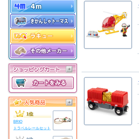
+
+
1位
BRIO
トラベルレールセット