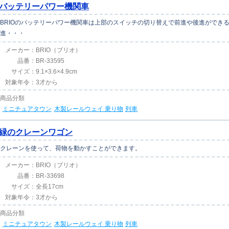
バッテリーパワー機関車
BRIOのバッテリーパワー機関車は上部のスイッチの切り替えで前進や後進ができ
進・・・
メーカー：
BRIO（ブリオ）
品番：
BR-33595
サイズ：
9.1×3.6×4.9cm
対象年令：
3才から
商品分類
ミニチュアタウン
木製レールウェイ 乗り物
列車
緑のクレーンワゴン
クレーンを使って、荷物を動かすことができます。
メーカー：
BRIO（ブリオ）
品番：
BR-33698
サイズ：
全長17cm
対象年令：
3才から
商品分類
ミニチュアタウン
木製レールウェイ 乗り物
列車