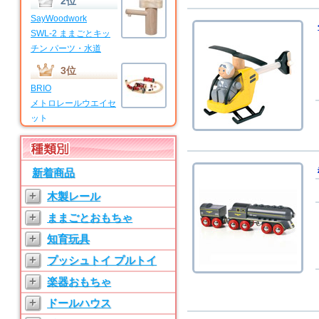
2位
SayWoodwork
SWL-2 ままごとキッ
チン パーツ・水道
3位
BRIO
メトロレールウエイセ
ット
4位
BRIO
新着商品
マイファーストビギナ
ーセット
+
木製レール
5位
+
ままごとおもちゃ
SayWoodwork
+
知育玩具
SWL-T ままごとキッ
チン パーツ・水道
+
プッシュトイ プルトイ
6位
+
楽器おもちゃ
SayWoodwork
+
ドールハウス
SW-3 ままごとキッチ