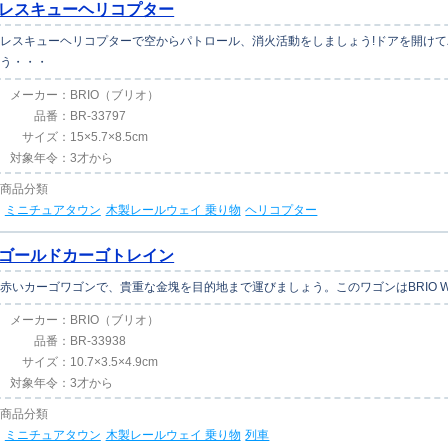
レスキューヘリコプター
レスキューヘリコプターで空からパトロール、消火活動をしましょう!ドアを開け
う・・・
メーカー：
BRIO（ブリオ）
品番：
BR-33797
サイズ：
15×5.7×8.5cm
対象年令：
3才から
商品分類
ミニチュアタウン
木製レールウェイ 乗り物
ヘリコプター
ゴールドカーゴトレイン
赤いカーゴワゴンで、貴重な金塊を目的地まで運びましょう。このワゴンはBRIO W
メーカー：
BRIO（ブリオ）
品番：
BR-33938
サイズ：
10.7×3.5×4.9cm
対象年令：
3才から
商品分類
ミニチュアタウン
木製レールウェイ 乗り物
列車