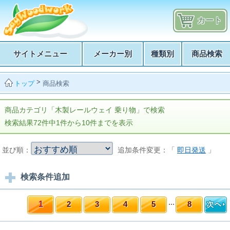
カート
サイトメニュー
メーカー別
種類別
商品検索
>
商品検索
トップ
商品カテゴリ「木製レールウェイ 乗り物」で検索
検索結果72件中1件から10件までを表示
並び順：
追加条件変更：「
即日発送
」
検索条件追加
1
2
3
4
5
8