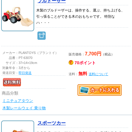
ブルドーザー
木製のブルドーザーは、操作する、運ぶ、持ち上げる、
引っ張ることができる木のおもちゃです。 特別な
ハ・・・
7,700円
メーカー：
PLANTOYS（プラントイ）
販売価格：
（税込）
品番：
PT-63070
70ポイント
サイズ：
37×14×19cm
対象年令：
3才から
発送目安：
即日発送
無料
送料：
送料について
商品分類
ミニチュアタウン
木製レールウェイ 乗り物
スポーツカー