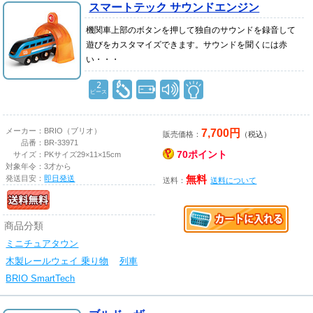
スマートテック サウンドエンジン
機関車上部のボタンを押して独自のサウンドを録音して
遊びをカスタマイズできます。サウンドを聞くには赤
い・・・
2
ピース
7,700円
メーカー：
BRIO（ブリオ）
販売価格：
（税込）
品番：
BR-33971
70ポイント
サイズ：
PKサイズ29×11×15cm
対象年令：
3才から
発送目安：
即日発送
無料
送料：
送料について
商品分類
ミニチュアタウン
木製レールウェイ 乗り物
列車
BRIO SmartTech