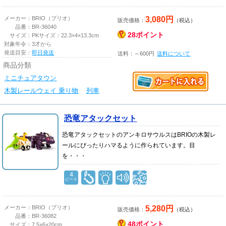
3,080円
メーカー：
BRIO（ブリオ）
販売価格：
（税込）
品番：
BR-36040
28ポイント
サイズ：
PKサイズ：22.3×4×13.3cm
対象年令：
3才から
発送目安：
即日発送
送料：～600円
送料について
商品分類
ミニチュアタウン
木製レールウェイ 乗り物
列車
恐竜アタックセット
恐竜アタックセットのアンキロサウルスはBRIOの木製レ
ールにぴったりハマるように作られています。目
を・・・
4
ピース
5,280円
メーカー：
BRIO（ブリオ）
販売価格：
（税込）
品番：
BR-36082
48ポイント
サイズ：
7.5×6×20cm