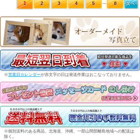
1
2
3
4
5
8
※
営業日カレンダー
が赤文字の日は発送作業はおこなっておりません。
※個別送料のある商品、北海道、沖縄、一部山間部離島地域への配送は
除く。