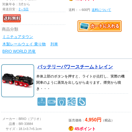
対象年令：
3才から
発送目安：
2～5日
送料：～600円
送料について
商品分類
ミニチュアタウン
木製レールウェイ 乗り物
列車
BRIO WORLD 恐竜
バッテリーパワースチームトレイン
本体上部のボタンを押すと、ライトが点灯し、実際の機
関車のように蒸気を出しながら走ります。煙突から噴
き・・・
3
ピース
4,950円
メーカー：
BRIO（ブリオ）
販売価格：
（税込）
品番：
BR-33884
45ポイント
サイズ：
18.1×3.7×5.1cm