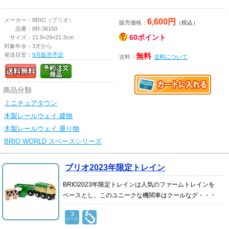
6,600円
メーカー：
BRIO（ブリオ）
販売価格：
（税込）
品番：
BR-36150
60ポイント
サイズ：
21.9×29×21.3cm
対象年令：
3才から
発送目安：
9月販売予定
無料
送料：
送料について
商品分類
ミニチュアタウン
木製レールウェイ 建物
木製レールウェイ 乗り物
BRIO WORLD スペースシリーズ
ブリオ2023年限定トレイン
BRIO2023年限定トレインは人気のファームトレインを
ベースとし、このユニークな機関車はクールなグ・・・
3
ピース