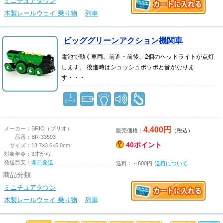
ミニチュアタウン
木製レールウェイ 乗り物
列車
ビッググリーンアクション機関車
電池で動く車両。前進・前後、2個のヘッドライトが点灯
します。 後進時はシュッシュポッポと音がなりま
す・・・
1
ピース
4,400円
メーカー：
BRIO（ブリオ）
販売価格：
（税込）
品番：
BR-33593
40ポイント
サイズ：
13.7×3.6×5.0cm
対象年令：
3才から
発送目安：
即日発送
送料：～600円
送料について
商品分類
ミニチュアタウン
木製レールウェイ 乗り物
列車