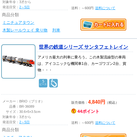
対象年令：
3才から
発送目安：
2～5日
送料：～600円
送料について
商品分類
ミニチュアタウン
木製レールウェイ 乗り物
列車
世界の鉄道シリーズ サンタフェトレイン
アメリカ最大の列車に乗ろう。この木製流線型の車両
は、アイコニックな機関車1台、カーゴワゴン2台、貨
物・・・
5
ピース
4,840円
メーカー：
BRIO（ブリオ）
販売価格：
（税込）
品番：
BR-36089
44ポイント
サイズ：
30.6×5×3.5cm
対象年令：
3才から
発送目安：
2～5日
送料：～600円
送料について
商品分類