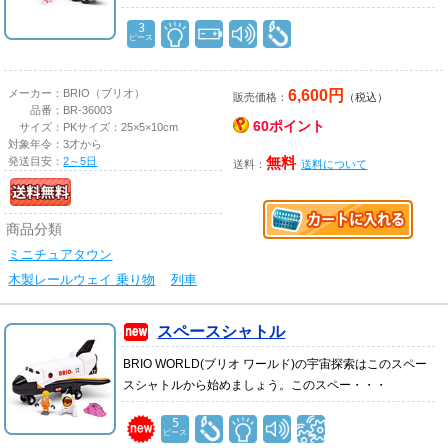
3
ピース
6,600円
メーカー：
BRIO（ブリオ）
販売価格：
（税込）
品番：
BR-36003
60ポイント
サイズ：
PKサイズ：25×5×10cm
対象年令：
3才から
発送目安：
2～5日
無料
送料：
送料について
商品分類
ミニチュアタウン
木製レールウェイ 乗り物
列車
スペースシャトル
BRIO WORLD(ブリオ ワールド)の宇宙探索はこのスペー
スシャトルから始めましょう。このスペー・・・
5
ピース