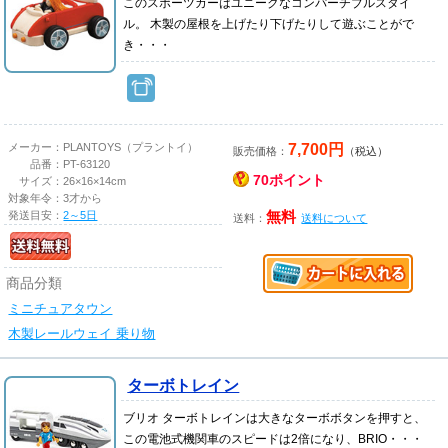
このスポーツカーはユニークなコンパーチブルスタイ
ル。 木製の屋根を上げたり下げたりして遊ぶことがで
き・・・
7,700円
メーカー：
PLANTOYS（プラントイ）
販売価格：
（税込）
品番：
PT-63120
70ポイント
サイズ：
26×16×14cm
対象年令：
3才から
発送目安：
2～5日
無料
送料：
送料について
商品分類
ミニチュアタウン
木製レールウェイ 乗り物
ターボトレイン
ブリオ ターボトレインは大きなターボボタンを押すと、
この電池式機関車のスピードは2倍になり、BRIO・・・