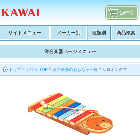
カート
サイトメニュー
メーカー別
種類別
商品検索
河合楽器ページメニュー
>
>
>
カワイ TOP
河合楽器のおもちゃ一覧
シロホンクマ
トップ