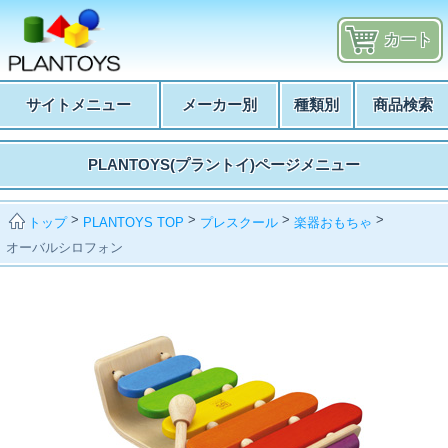
カート
サイトメニュー
メーカー別
種類別
商品検索
PLANTOYS(プラントイ)ページメニュー
>
>
>
>
PLANTOYS TOP
プレスクール
楽器おもちゃ
トップ
オーバルシロフォン