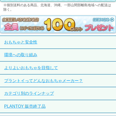
※個別送料のある商品、北海道、沖縄、一部山間部離島地域への配送は
除く。
おもちゃと安全性
環境への取り組み
よりよいおもちゃを目指して
プラントイってどんなおもちゃメーカー？
カテゴリ別のラインナップ
PLANTOY 販売終了品