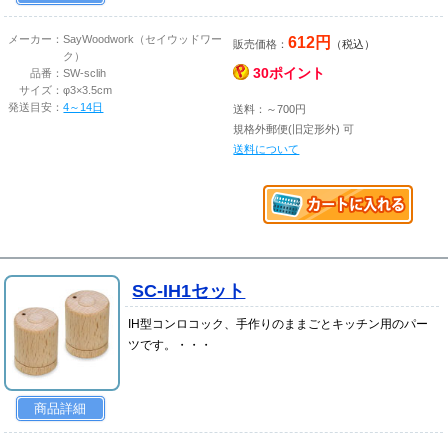
612円
メーカー：
SayWoodwork（セイウッドワー
販売価格：
（税込）
ク）
30ポイント
品番：
SW-sclih
サイズ：
φ3×3.5cm
発送目安：
4～14日
送料：～700円
規格外郵便(旧定形外) 可
送料について
SC-IH1セット
IH型コンロコック、手作りのままごとキッチン用のパー
ツです。・・・
商品詳細