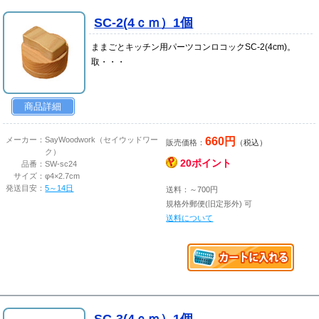
SC-2(4ｃｍ）1個
ままごとキッチン用パーツコンロコックSC-2(4cm)。
取・・・
商品詳細
660円
メーカー：
SayWoodwork（セイウッドワー
販売価格：
（税込）
ク）
20ポイント
品番：
SW-sc24
サイズ：
φ4×2.7cm
発送目安：
5～14日
送料：～700円
規格外郵便(旧定形外) 可
送料について
SC-3(4ｃｍ）1個