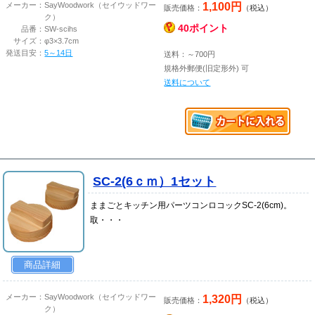
1,100円
メーカー：
SayWoodwork（セイウッドワー
販売価格：
（税込）
ク）
40ポイント
品番：
SW-scihs
サイズ：
φ3×3.7cm
発送目安：
5～14日
送料：～700円
規格外郵便(旧定形外) 可
送料について
SC-2(6ｃｍ）1セット
ままごとキッチン用パーツコンロコックSC-2(6cm)。
取・・・
商品詳細
1,320円
メーカー：
SayWoodwork（セイウッドワー
販売価格：
（税込）
ク）