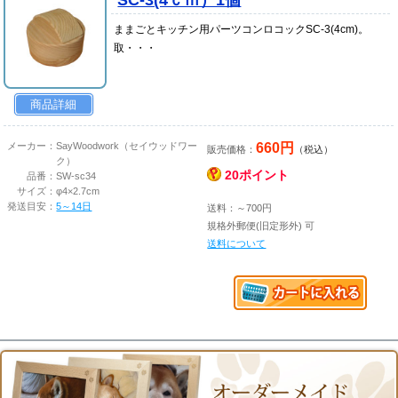
ままごとキッチン用パーツコンロコックSC-3(4cm)。
取・・・
商品詳細
660円
メーカー：
SayWoodwork（セイウッドワー
販売価格：
（税込）
ク）
20ポイント
品番：
SW-sc34
サイズ：
φ4×2.7cm
発送目安：
5～14日
送料：～700円
規格外郵便(旧定形外) 可
送料について