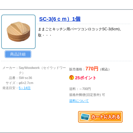
SC-3(6ｃｍ）1個
ままごとキッチン用パーツコンロコックSC-3(6cm)。
取・・・
商品詳細
770円
メーカー：
SayWoodwork（セイウッドワー
販売価格：
（税込）
ク）
25ポイント
品番：
SW-sc36
サイズ：
φ6×2.7cm
発送目安：
5～14日
送料：～700円
規格外郵便(旧定形外) 可
送料について