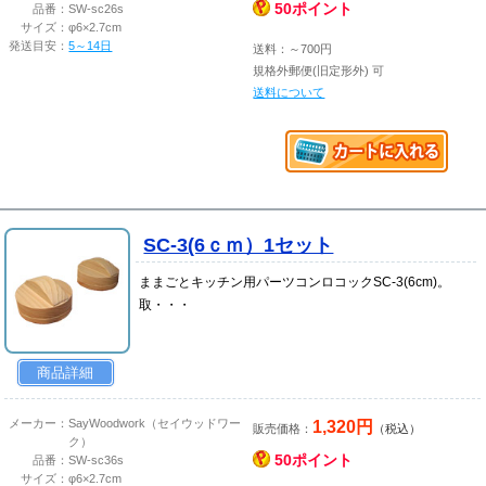
50ポイント
品番：
SW-sc26s
サイズ：
φ6×2.7cm
発送目安：
5～14日
送料：～700円
規格外郵便(旧定形外) 可
送料について
SC-3(6ｃｍ）1セット
ままごとキッチン用パーツコンロコックSC-3(6cm)。
取・・・
商品詳細
1,320円
メーカー：
SayWoodwork（セイウッドワー
販売価格：
（税込）
ク）
50ポイント
品番：
SW-sc36s
サイズ：
φ6×2.7cm