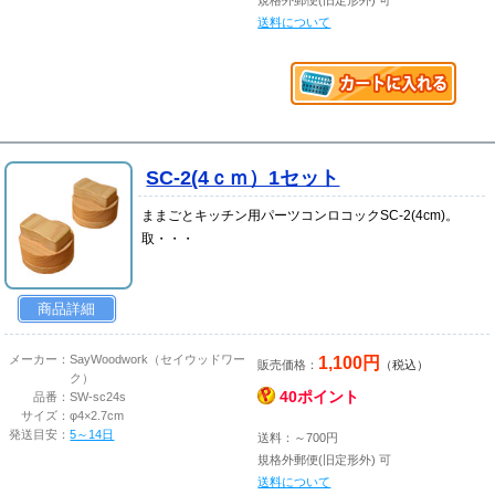
送料について
SC-2(4ｃｍ）1セット
ままごとキッチン用パーツコンロコックSC-2(4cm)。
取・・・
商品詳細
1,100円
メーカー：
SayWoodwork（セイウッドワー
販売価格：
（税込）
ク）
40ポイント
品番：
SW-sc24s
サイズ：
φ4×2.7cm
発送目安：
5～14日
送料：～700円
規格外郵便(旧定形外) 可
送料について