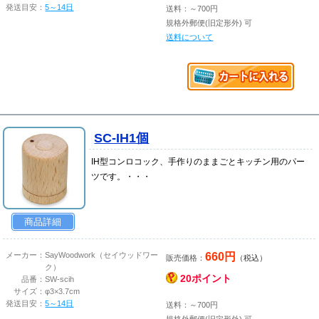
発送目安：
5～14日
送料：～700円
規格外郵便(旧定形外) 可
送料について
SC-IH1個
IH型コンロコック、手作りのままごとキッチン用のパー
ツです。・・・
商品詳細
660円
メーカー：
SayWoodwork（セイウッドワー
販売価格：
（税込）
ク）
20ポイント
品番：
SW-scih
サイズ：
φ3×3.7cm
発送目安：
5～14日
送料：～700円
規格外郵便(旧定形外) 可