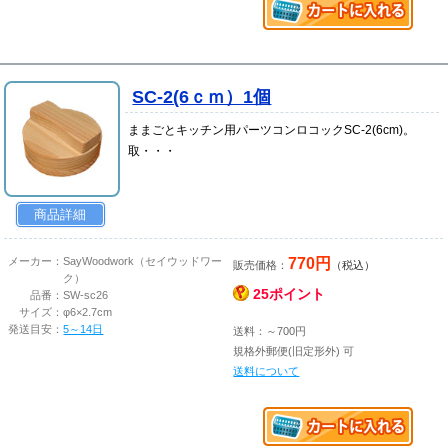
SC-2(6ｃｍ）1個
ままごとキッチン用パーツコンロコックSC-2(6cm)。
取・・・
商品詳細
770円
メーカー：
SayWoodwork（セイウッドワー
販売価格：
（税込）
ク）
25ポイント
品番：
SW-sc26
サイズ：
φ6×2.7cm
発送目安：
5～14日
送料：～700円
規格外郵便(旧定形外) 可
送料について