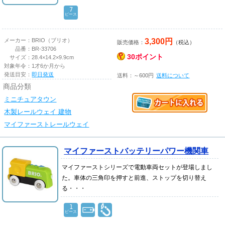
7
ピース
3,300円
メーカー：
BRIO（ブリオ）
販売価格：
（税込）
品番：
BR-33706
30ポイント
サイズ：
28.4×14.2×9.9cm
対象年令：
1才6か月から
発送目安：
即日発送
送料：～600円
送料について
商品分類
ミニチュアタウン
木製レールウェイ 建物
マイファーストレールウェイ
マイファーストバッテリーパワー機関車
マイファーストシリーズで電動車両セットが登場しまし
た。車体の三角印を押すと前進、ストップを切り替え
る・・・
1
ピース