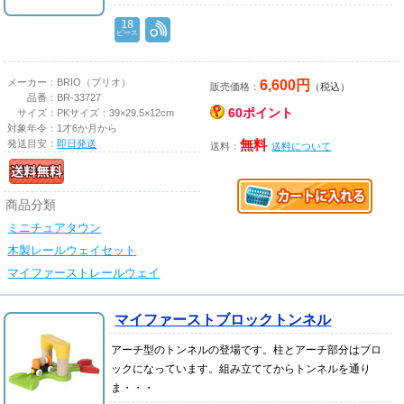
18
ピース
6,600円
メーカー：
BRIO（ブリオ）
販売価格：
（税込）
品番：
BR-33727
60ポイント
サイズ：
PKサイズ：39×29.5×12cm
対象年令：
1才6か月から
発送目安：
即日発送
無料
送料：
送料について
商品分類
ミニチュアタウン
木製レールウェイセット
マイファーストレールウェイ
マイファーストブロックトンネル
アーチ型のトンネルの登場です。柱とアーチ部分はブロ
ックになっています。組み立ててからトンネルを通り
ま・・・