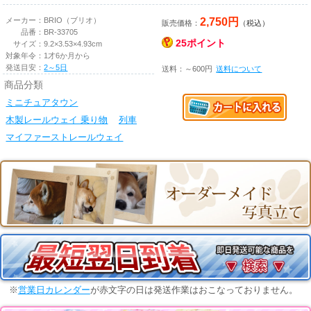
2,750円
メーカー：
BRIO（ブリオ）
販売価格：
（税込）
品番：
BR-33705
25ポイント
サイズ：
9.2×3.53×4.93cm
対象年令：
1才6か月から
発送目安：
2～5日
送料：～600円
送料について
商品分類
ミニチュアタウン
木製レールウェイ 乗り物
列車
マイファーストレールウェイ
※
営業日カレンダー
が赤文字の日は発送作業はおこなっておりません。