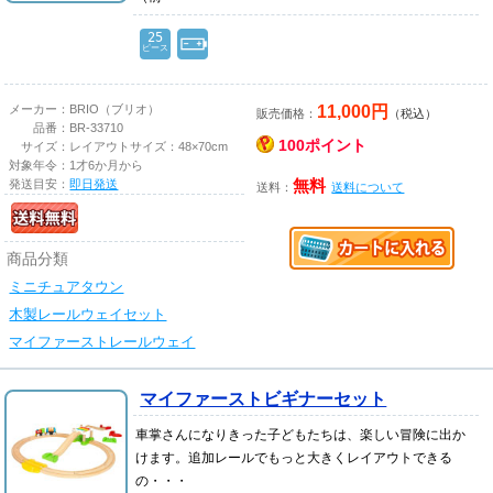
25
ピース
11,000円
メーカー：
BRIO（ブリオ）
販売価格：
（税込）
品番：
BR-33710
100ポイント
サイズ：
レイアウトサイズ：48×70cm
対象年令：
1才6か月から
発送目安：
即日発送
無料
送料：
送料について
商品分類
ミニチュアタウン
木製レールウェイセット
マイファーストレールウェイ
マイファーストビギナーセット
車掌さんになりきった子どもたちは、楽しい冒険に出か
けます。追加レールでもっと大きくレイアウトできる
の・・・