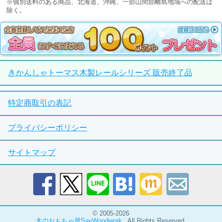
※個別送料のある商品、北海道、沖縄、一部山間部離島地域への配送は
除く。
きかんしゃトーマス木製レールシリーズ 販売終了品
特定商取引の表記
プライバシーポリシー
サイトマップ
© 2005-2026
木のおもちゃ屋SayWoodwork
. All Rights Reserved.