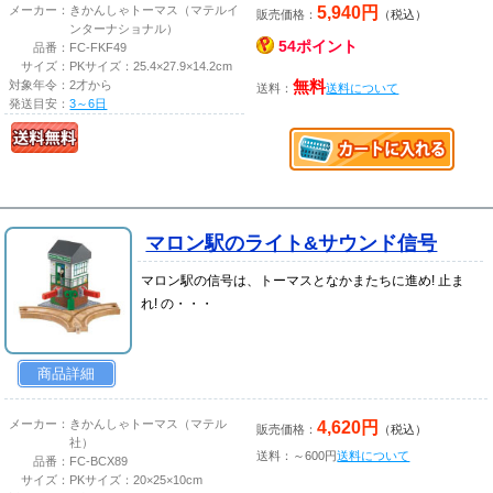
5,940円
メーカー：
きかんしゃトーマス（マテルイ
販売価格：
（税込）
ンターナショナル）
54ポイント
品番：
FC-FKF49
サイズ：
PKサイズ：25.4×27.9×14.2cm
対象年令：
2才から
無料
送料：
送料について
発送目安：
3～6日
マロン駅のライト&サウンド信号
マロン駅の信号は、トーマスとなかまたちに進め! 止ま
れ! の・・・
商品詳細
4,620円
メーカー：
きかんしゃトーマス（マテル
販売価格：
（税込）
社）
送料：～600円
送料について
品番：
FC-BCX89
サイズ：
PKサイズ：20×25×10cm