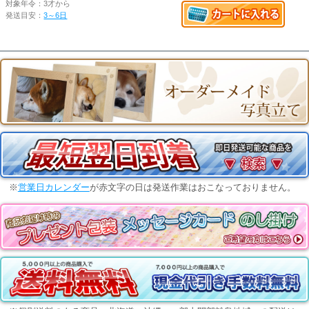
対象年令：
3才から
発送目安：
3～6日
※
営業日カレンダー
が赤文字の日は発送作業はおこなっておりません。