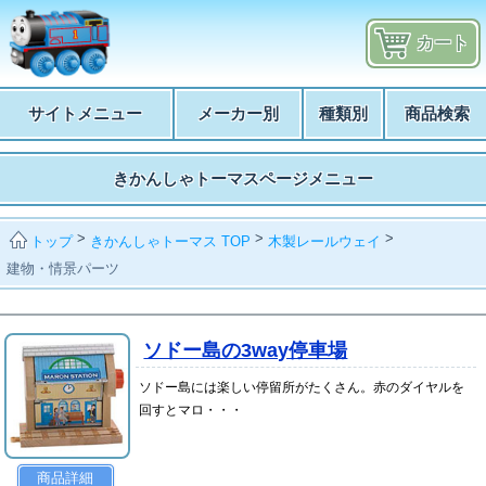
カート
サイトメニュー
メーカー別
種類別
商品検索
きかんしゃトーマスページメニュー
>
>
>
きかんしゃトーマス TOP
木製レールウェイ
トップ
建物・情景パーツ
ソドー島の3way停車場
ソドー島には楽しい停留所がたくさん。赤のダイヤルを
回すとマロ・・・
商品詳細