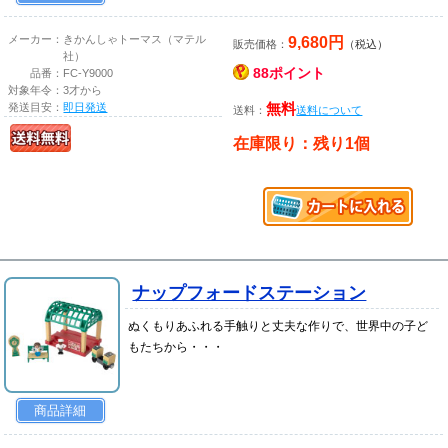
9,680円
メーカー：
きかんしゃトーマス（マテル
販売価格：
（税込）
社）
88ポイント
品番：
FC-Y9000
対象年令：
3才から
発送目安：
即日発送
無料
送料：
送料について
在庫限り：残り1個
ナップフォードステーション
ぬくもりあふれる手触りと丈夫な作りで、世界中の子ど
もたちから・・・
商品詳細