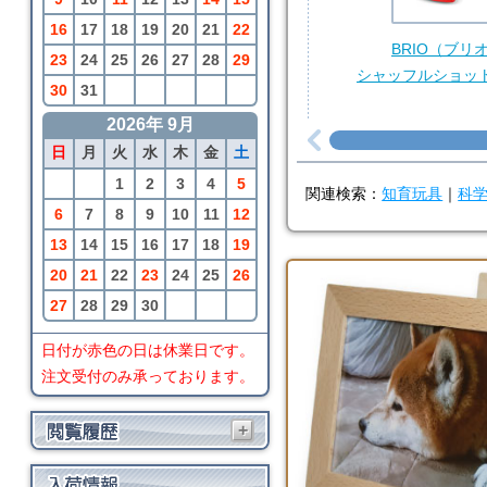
16
17
18
19
20
21
22
BRIO（ブリ
23
24
25
26
27
28
29
シャッフルショッ
30
31
2026年 9月
日
月
火
水
木
金
土
1
2
3
4
5
関連検索：
知育玩具
｜
科
6
7
8
9
10
11
12
13
14
15
16
17
18
19
20
21
22
23
24
25
26
27
28
29
30
日付が赤色の日は休業日です。
注文受付のみ承っております。
+
LaQ(ラキュー)
LaQ フリースタイル