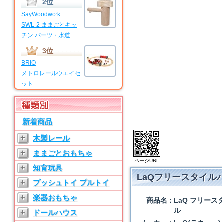
2位
SayWoodwork
SWL-2 ままごとキッ
チン パーツ・水道
3位
BRIO
メトロレールウエイセ
ット
4位
BRIO
新着商品
マイファーストビギナ
ーセット
+
木製レール
5位
+
ままごとおもちゃ
SayWoodwork
ページURL
+
知育玩具
SWL-T ままごとキッ
LaQフリースタイル
チン パーツ・水道
+
プッシュトイ プルトイ
6位
+
楽器おもちゃ
商品名：
LaQ フリー
SayWoodwork
ル
+
ドールハウス
SW-3 ままごとキッチ