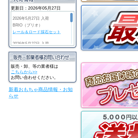
パステル
更新日：2026年05月27日
2026年5月27日 入荷
BRIO（ブリオ）
レール＆ロード採石セット
2026年5月27日 入荷
BRIO（ブリオ）
ビッググリーンアクション機
関車
販売・卸、等の業者様は
こちらから>>
2026年5月27日 入荷
お問い合わせください。
BRIO（ブリオ）
新着おもちゃ商品情報・お知
マイティゴールドアクション
らせ
機関車
2026年5月27日 入荷
河合楽器（カワイ）
シロホンピアノ U