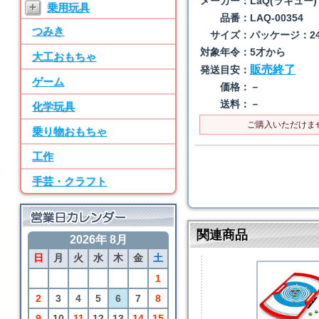
メーカー：
LaQ(ラキュー)
+
乗用玩具
ン パーツ・水道
品番：
LAQ-00354
つみき
7位
サイズ：
パッケージ：24×
BRIO
対象年令：
5才から
大工おもちゃ
50ピース追加レールセ
販売終了
発送目安：
ット
ゲーム
価格：
－
8位
送料：
－
化学玩具
SayWoodwork
ご購入いただけま
乗り物おもちゃ
SWM-2 ままごとキッ
チン パーツ・水道
工作
9位
手芸・クラフト
BRIO
アニマルファームセッ
ト
関連商品
2026年 8月
10位
日
月
火
水
木
金
土
BRIO
カーゴトレイン
1
2
3
4
5
6
7
8
9
10
11
12
13
14
15