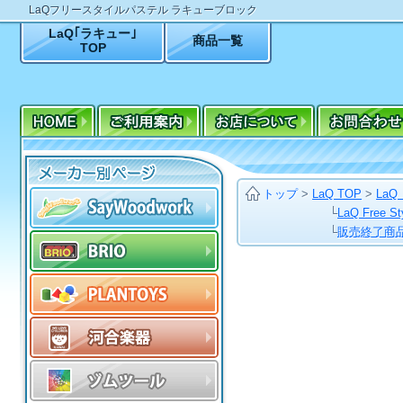
LaQフリースタイルパステル ラキューブロック
LaQ｢ラキュー｣
商品一覧
TOP
トップ
>
LaQ TOP
>
La
└
LaQ Free
└
販売終了商