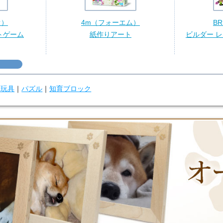
オ）
4m（フォーエム）
B
トゲーム
紙作りアート
ビルダー 
学玩具
｜
パズル
｜
知育ブロック