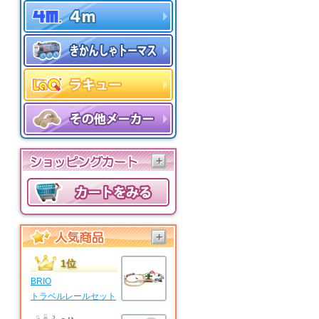
+
+
1位
BRIO
トラベルレールセット