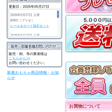
GD-1
更新日：2026年05月27日
2026年5月27日 入荷
BRIO（ブリオ）
レール＆ロード採石セット
2026年5月27日 入荷
BRIO（ブリオ）
ビッググリーンアクション機
関車
販売・卸、等の業者様は
こちらから>>
2026年5月27日 入荷
お問い合わせください。
BRIO（ブリオ）
新着おもちゃ商品情報・お知
マイティゴールドアクション
らせ
機関車
2026年5月27日 入荷
河合楽器（カワイ）
シロホンピアノ U
お買物について