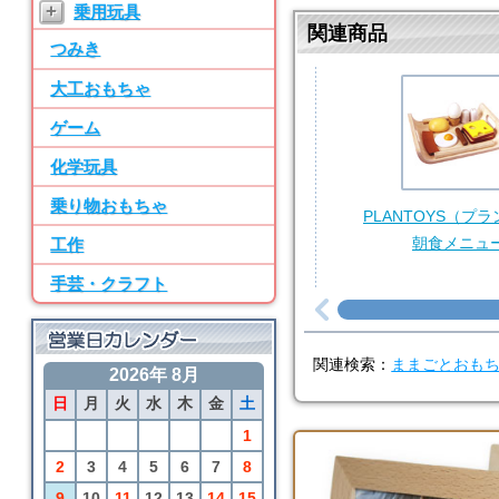
+
乗用玩具
ン パーツ・水道
関連商品
つみき
7位
BRIO
大工おもちゃ
50ピース追加レールセ
ット
ゲーム
8位
化学玩具
SayWoodwork
乗り物おもちゃ
SWM-2 ままごとキッ
PLANTOYS（プ
チン パーツ・水道
朝食メニュ
工作
9位
手芸・クラフト
BRIO
アニマルファームセッ
ト
関連検索：
ままごとおも
2026年 8月
10位
日
月
火
水
木
金
土
BRIO
カーゴトレイン
1
2
3
4
5
6
7
8
9
10
11
12
13
14
15