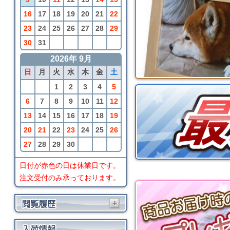
16
17
18
19
20
21
22
23
24
25
26
27
28
29
30
31
2026年 9月
日
月
火
水
木
金
土
1
2
3
4
5
6
7
8
9
10
11
12
13
14
15
16
17
18
19
20
21
22
23
24
25
26
27
28
29
30
日付が赤色の日は休業日です。
注文受付のみ承っております。
+
SayWoodwork
コンロ台型おもちゃ箱