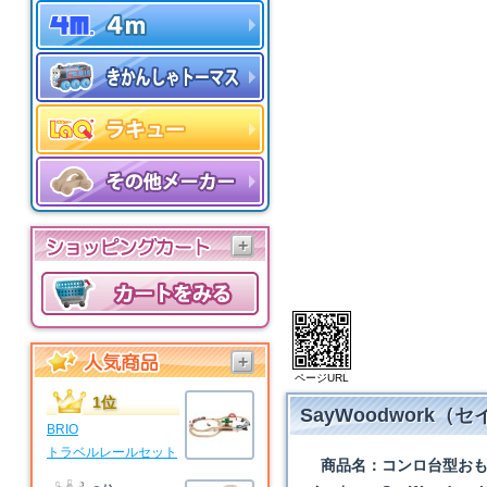
+
+
ページURL
1位
SayWoodwork
BRIO
トラベルレールセット
商品名：
コンロ台型おも