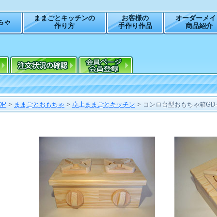
ままごとキッチンの
お客様の
オーダーメイ
ちゃ
作り方
手作り作品
商品紹介
OP
>
ままごとおもちゃ
>
卓上ままごとキッチン
>
コンロ台型おもちゃ箱GD-