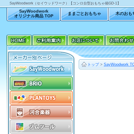
SayWoodwork（セイウッドワーク）【コンロ台型おもちゃ箱GD-1】
SayWoodwork
ままごとおもちゃ
木のおも
オリジナル商品 TOP
トップ
>
SayWoodwork T