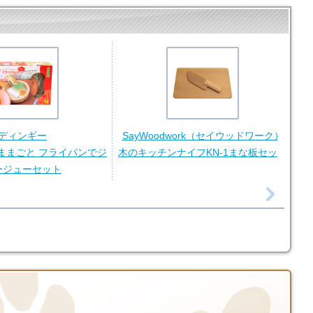
ディンギー
SayWoodwork（セイウッドワーク）
ままごと フライパンでジ
木のキッチンナイフKN-1まな板セット
ージューセット