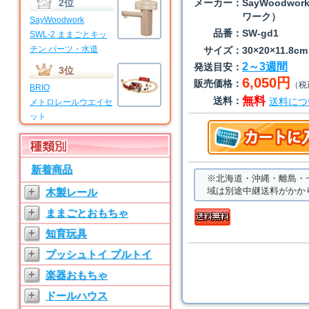
2位
メーカー：
SayWoodwo
ワーク）
SayWoodwork
品番：
SW-gd1
SWL-2 ままごとキッ
チン パーツ・水道
サイズ：
30×20×11.8cm
2～3週間
発送目安：
3位
6,050円
販売価格：
（税
BRIO
無料
送料：
送料につ
メトロレールウエイセ
ット
4位
BRIO
新着商品
マイファーストビギナ
※北海道・沖縄・離島・
ーセット
+
域は別途中継送料がかか
木製レール
5位
+
ままごとおもちゃ
SayWoodwork
+
知育玩具
SWL-T ままごとキッ
チン パーツ・水道
+
プッシュトイ プルトイ
6位
+
楽器おもちゃ
SayWoodwork
+
ドールハウス
SW-3 ままごとキッチ