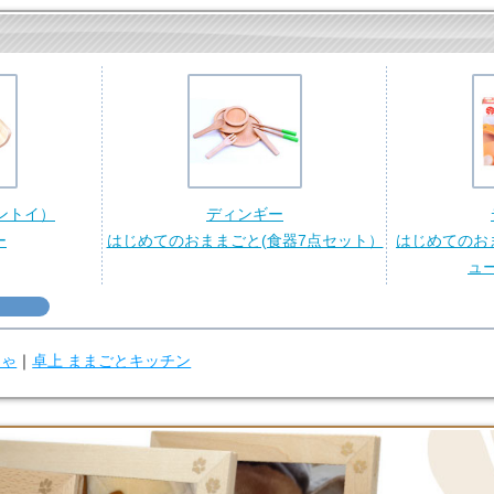
ラントイ）
ディンギー
ー
はじめてのおままごと(食器7点セット）
はじめてのお
ュ
ちゃ
｜
卓上 ままごとキッチン