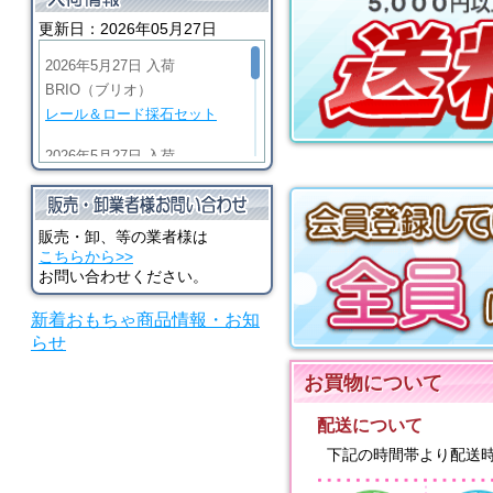
ン ままごとキッチン
更新日：2026年05月27日
パーツ・水道(部品・
蛇口)
2026年5月27日 入荷
BRIO（ブリオ）
レール＆ロード採石セット
2026年5月27日 入荷
BRIO（ブリオ）
ビッググリーンアクション機
関車
販売・卸、等の業者様は
こちらから>>
2026年5月27日 入荷
お問い合わせください。
BRIO（ブリオ）
新着おもちゃ商品情報・お知
マイティゴールドアクション
らせ
機関車
お買物について
2026年5月27日 入荷
河合楽器（カワイ）
配送について
シロホンピアノ U
下記の時間帯より配送