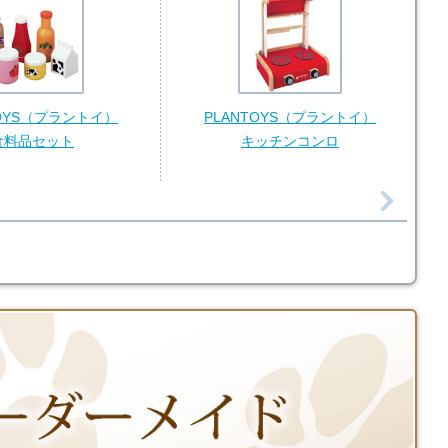
TOYS（プラントイ）
PLANTOYS（プラントイ）
S
食料品セット
キッチンコンロ