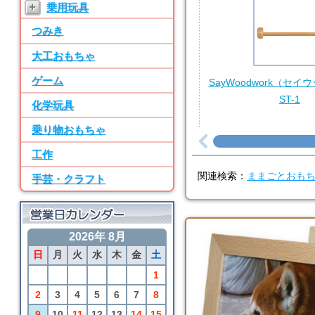
+
乗用玩具
ン パーツ・水道
つみき
7位
BRIO
大工おもちゃ
50ピース追加レールセ
ット
ゲーム
SayWoodwork（セ
ST-1
8位
化学玩具
SayWoodwork
乗り物おもちゃ
SWM-2 ままごとキッ
チン パーツ・水道
工作
9位
関連検索：
ままごとおも
手芸・クラフト
BRIO
アニマルファームセッ
ト
2026年 8月
10位
日
月
火
水
木
金
土
BRIO
カーゴトレイン
1
2
3
4
5
6
7
8
9
10
11
12
13
14
15