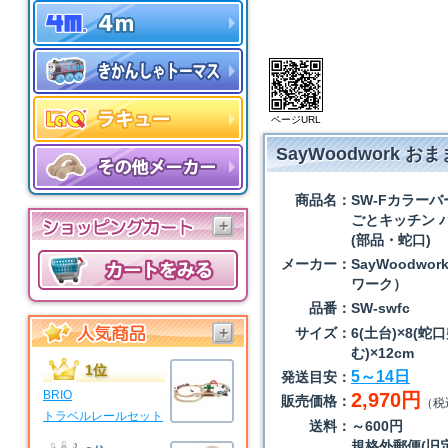
ページURL
SayWoodwork 
商品名：
SW-Fカラーバ
ごとキッチン 
+
(部品・蛇口)
メーカー：
SayWoodwo
ワーク）
品番：
SW-swfc
+
サイズ：
6(土台)×8(
む)×12cm
1位
5～14日
発送目安：
BRIO
2,970円
販売価格：
（税
トラベルレールセット
送料：
～600円
規格外郵便(旧定