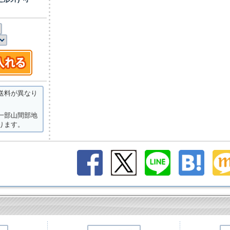
送料が異なり
一部山間部地
ります。