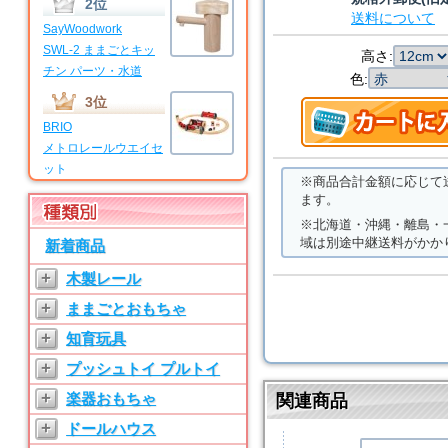
2位
送料について
SayWoodwork
SWL-2 ままごとキッ
高さ:
チン パーツ・水道
色:
3位
BRIO
メトロレールウエイセ
ット
※商品合計金額に応じて
4位
ます。
※北海道・沖縄・離島・
BRIO
域は別途中継送料がかか
新着商品
マイファーストビギナ
ーセット
+
木製レール
5位
+
ままごとおもちゃ
SayWoodwork
+
知育玩具
SWL-T ままごとキッ
チン パーツ・水道
+
プッシュトイ プルトイ
6位
+
楽器おもちゃ
関連商品
SayWoodwork
+
ドールハウス
SW-3 ままごとキッチ