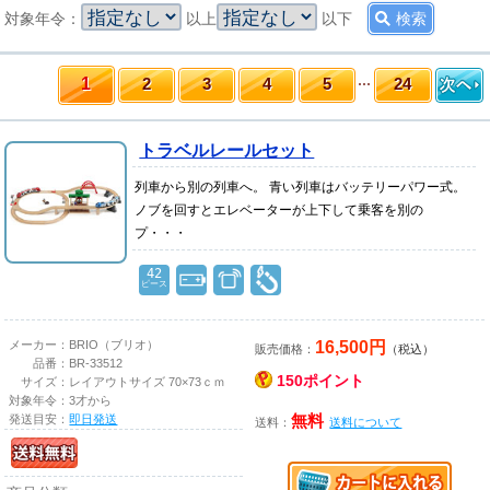
対象年令：
以上
以下
1
2
3
4
5
24
トラベルレールセット
列車から別の列車へ。 青い列車はバッテリーパワー式。
ノブを回すとエレベーターが上下して乗客を別の
プ・・・
42
ピース
16,500円
メーカー：
BRIO（ブリオ）
販売価格：
（税込）
品番：
BR-33512
150ポイント
サイズ：
レイアウトサイズ 70×73ｃｍ
対象年令：
3才から
発送目安：
即日発送
無料
送料：
送料について