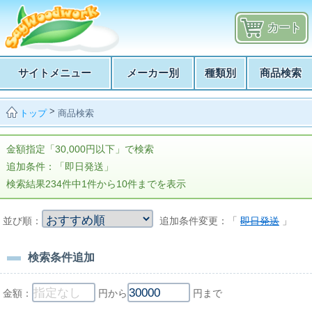
カート
サイトメニュー
メーカー別
種類別
商品検索
>
商品検索
トップ
金額指定「30,000円以下」で検索
追加条件：「即日発送」
検索結果234件中1件から10件までを表示
並び順：
追加条件変更：「
即日発送
」
検索条件追加
金額：
円から
円まで