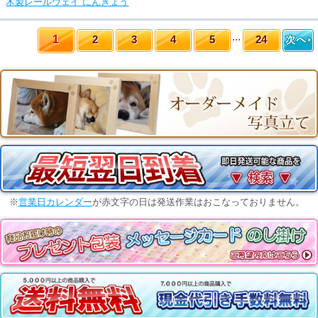
木製レールウェイ にんぎょう
1
2
3
4
5
24
※
営業日カレンダー
が赤文字の日は発送作業はおこなっておりません。