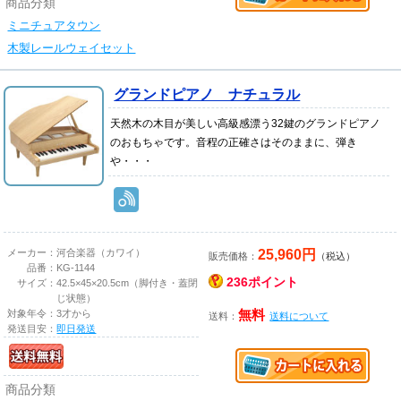
商品分類
ミニチュアタウン
木製レールウェイセット
グランドピアノ ナチュラル
天然木の木目が美しい高級感漂う32鍵のグランドピアノ
のおもちゃです。音程の正確さはそのままに、弾き
や・・・
25,960円
メーカー：
河合楽器（カワイ）
販売価格：
（税込）
品番：
KG-1144
236ポイント
サイズ：
42.5×45×20.5cm（脚付き・蓋閉
じ状態）
対象年令：
3才から
無料
送料：
送料について
発送目安：
即日発送
商品分類