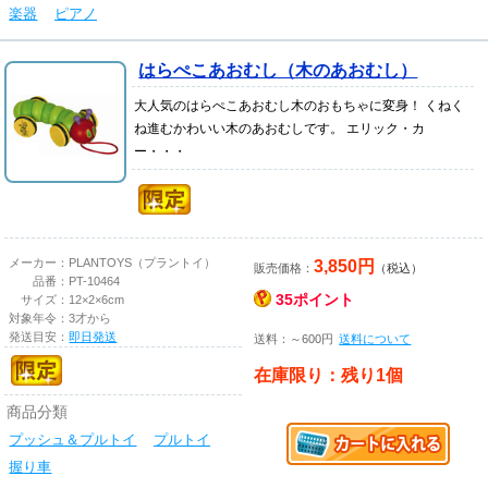
楽器
ピアノ
はらぺこあおむし（木のあおむし）
大人気のはらぺこあおむし木のおもちゃに変身！ くねく
ね進むかわいい木のあおむしです。 エリック・カ
ー・・・
3,850円
メーカー：
PLANTOYS（プラントイ）
販売価格：
（税込）
品番：
PT-10464
35ポイント
サイズ：
12×2×6cm
対象年令：
3才から
発送目安：
即日発送
送料：～600円
送料について
在庫限り：残り1個
商品分類
プッシュ＆プルトイ
プルトイ
握り車