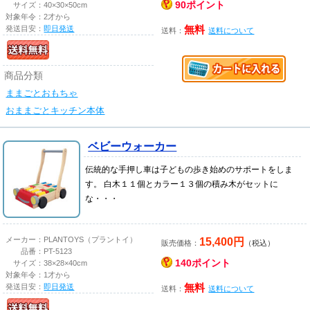
90ポイント
サイズ：
40×30×50cm
対象年令：
2才から
発送目安：
即日発送
無料
送料：
送料について
商品分類
ままごとおもちゃ
おままごとキッチン本体
ベビーウォーカー
伝統的な手押し車は子どもの歩き始めのサポートをしま
す。 白木１１個とカラー１３個の積み木がセットに
な・・・
15,400円
メーカー：
PLANTOYS（プラントイ）
販売価格：
（税込）
品番：
PT-5123
140ポイント
サイズ：
38×28×40cm
対象年令：
1才から
発送目安：
即日発送
無料
送料：
送料について