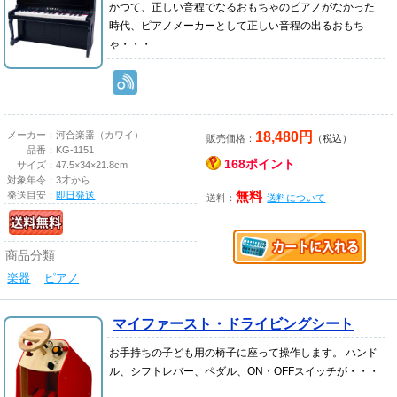
かつて、正しい音程でなるおもちゃのピアノがなかった
時代、ピアノメーカーとして正しい音程の出るおもち
ゃ・・・
18,480円
メーカー：
河合楽器（カワイ）
販売価格：
（税込）
品番：
KG-1151
168ポイント
サイズ：
47.5×34×21.8cm
対象年令：
3才から
発送目安：
即日発送
無料
送料：
送料について
商品分類
楽器
ピアノ
マイファースト・ドライビングシート
お手持ちの子ども用の椅子に座って操作します。 ハンド
ル、シフトレバー、ペダル、ON・OFFスイッチが・・・