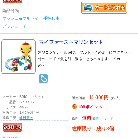
商品分類
プッシュ＆プルトイ
手押し車
プッシュトイ
マイファーストマリンセット
魚ワゴンでレール遊び。 プルトーイのようにマグネット
付のコードで魚を引っ張ることも出来ます。 イカ
の・・・
11,000円
メーカー：
BRIO（ブリオ）
販売価格：
（税込）
品番：
BR-33712
100ポイント
サイズ：
40cm
対象年令：
1才6か月から
発送目安：
即日発送
無料
送料：
送料について
在庫限り：残り3個