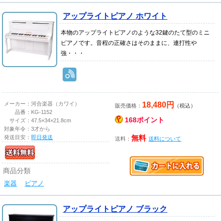
アップライトピアノ ホワイト
本物のアップライトピアノのような32鍵のたて型のミニ
ピアノです。音程の正確さはそのままに、連打性や
強・・・
18,480円
メーカー：
河合楽器（カワイ）
販売価格：
（税込）
品番：
KG-1152
168ポイント
サイズ：
47.5×34×21.8cm
対象年令：
3才から
発送目安：
即日発送
無料
送料：
送料について
商品分類
楽器
ピアノ
アップライトピアノ ブラック