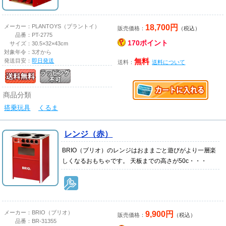
18,700円
メーカー：
PLANTOYS（プラントイ）
販売価格：
（税込）
品番：
PT-2775
170ポイント
サイズ：
30.5×32×43cm
対象年令：
3才から
発送目安：
即日発送
無料
送料：
送料について
商品分類
搭乗玩具
くるま
レンジ（赤）
BRIO（ブリオ）のレンジはおままごと遊びがより一層楽
しくなるおもちゃです。 天板までの高さが50c・・・
9,900円
メーカー：
BRIO（ブリオ）
販売価格：
（税込）
品番：
BR-31355