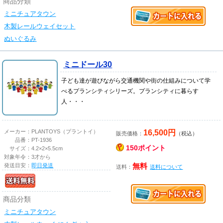
商品分類
ミニチュアタウン
木製レールウェイセット
ぬいぐるみ
ミニドール30
子ども達が遊びながら交通機関や街の仕組みについて学
べるプランシティシリーズ。プランシティに暮らす
人・・・
16,500円
メーカー：
PLANTOYS（プラントイ）
販売価格：
（税込）
品番：
PT-1936
150ポイント
サイズ：
4.2×2×5.5cm
対象年令：
3才から
発送目安：
即日発送
無料
送料：
送料について
商品分類
ミニチュアタウン