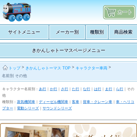
カート
サイトメニュー
メーカー別
種類別
商品検索
きかんしゃトーマスページメニュー
>
>
>
きかんしゃトーマス TOP
キャラクター車両
トップ
名前別 その他
キャラクター名前別：
あ行
｜
か行
｜
さ行
｜
た行
｜
な行
｜
は行
｜
ま行
｜
ら行
｜その
他
種類別：
蒸気機関車
｜
ディーゼル機関車
｜
客車
｜
貨車・クレーン車
｜
車・ヘリコ
プター
｜
電動シリーズ
｜
サウンドシリーズ