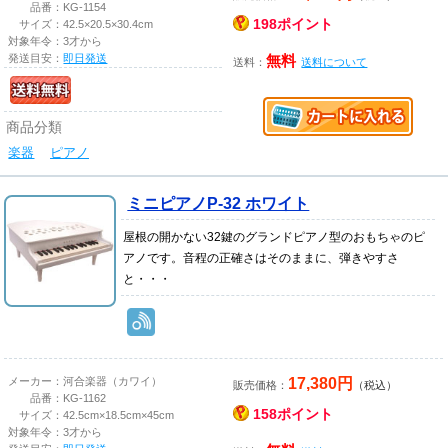
品番：
KG-1154
198ポイント
サイズ：
42.5×20.5×30.4cm
対象年令：
3才から
発送目安：
即日発送
無料
送料：
送料について
商品分類
楽器
ピアノ
ミニピアノP-32 ホワイト
屋根の開かない32鍵のグランドピアノ型のおもちゃのピ
アノです。音程の正確さはそのままに、弾きやすさ
と・・・
17,380円
メーカー：
河合楽器（カワイ）
販売価格：
（税込）
品番：
KG-1162
158ポイント
サイズ：
42.5cm×18.5cm×45cm
対象年令：
3才から