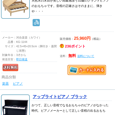
天然木の木目が美しい高級感漂う32鍵のグランドピアノ
のおもちゃです。音程の正確さはそのままに、弾き
や・・・
25,960円
メーカー：
河合楽器（カワイ）
販売価格：
（税込）
品番：
KG-1144
236ポイント
サイズ：
42.5×45×20.5cm（脚付き・蓋閉
じ状態）
対象年令：
3才から
無料
送料：
送料について
発送目安：
即日発送
商品分類
楽器
ピアノ
アップライトピアノ ブラック
かつて、正しい音程でなるおもちゃのピアノがなかった
時代、ピアノメーカーとして正しい音程の出るおもち