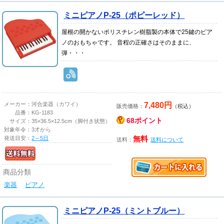
ミニピアノP-25（ポピーレッド）
屋根の開かないポリスチレン樹脂製の本体で25鍵のピア
ノのおもちゃです。 音程の正確さはそのままに、
弾・・・
7,480円
メーカー：
河合楽器（カワイ）
販売価格：
（税込）
品番：
KG-1183
68ポイント
サイズ：
35×36.5×12.5cm（脚付き状態）
対象年令：
3才から
発送目安：
2～5日
無料
送料：
送料について
商品分類
楽器
ピアノ
ミニピアノP-25（ミントブルー）