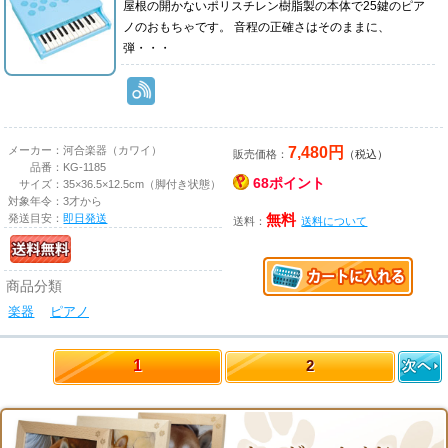
屋根の開かないポリスチレン樹脂製の本体で25鍵のピア
ノのおもちゃです。 音程の正確さはそのままに、
弾・・・
7,480円
メーカー：
河合楽器（カワイ）
販売価格：
（税込）
品番：
KG-1185
68ポイント
サイズ：
35×36.5×12.5cm（脚付き状態）
対象年令：
3才から
発送目安：
即日発送
無料
送料：
送料について
商品分類
楽器
ピアノ
1
2