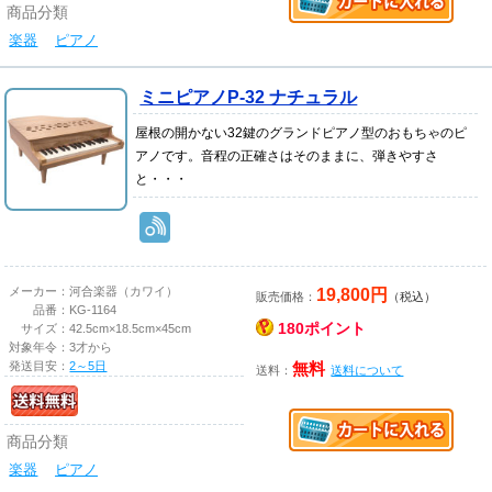
商品分類
楽器
ピアノ
ミニピアノP-32 ナチュラル
屋根の開かない32鍵のグランドピアノ型のおもちゃのピ
アノです。音程の正確さはそのままに、弾きやすさ
と・・・
19,800円
メーカー：
河合楽器（カワイ）
販売価格：
（税込）
品番：
KG-1164
180ポイント
サイズ：
42.5cm×18.5cm×45cm
対象年令：
3才から
発送目安：
2～5日
無料
送料：
送料について
商品分類
楽器
ピアノ