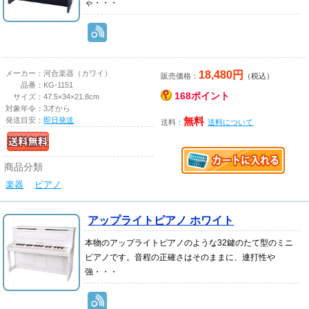
ゃ・・・
18,480円
メーカー：
河合楽器（カワイ）
販売価格：
（税込）
品番：
KG-1151
168ポイント
サイズ：
47.5×34×21.8cm
対象年令：
3才から
発送目安：
即日発送
無料
送料：
送料について
商品分類
楽器
ピアノ
アップライトピアノ ホワイト
本物のアップライトピアノのような32鍵のたて型のミニ
ピアノです。音程の正確さはそのままに、連打性や
強・・・