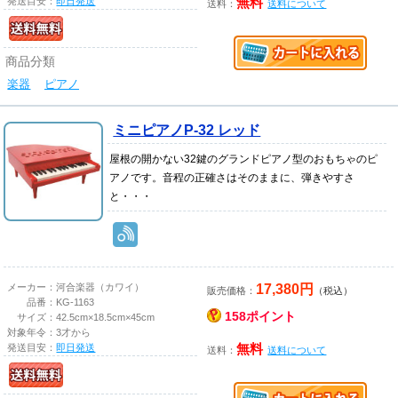
発送目安：
即日発送
無料
送料：
送料について
商品分類
楽器
ピアノ
ミニピアノP-32 レッド
屋根の開かない32鍵のグランドピアノ型のおもちゃのピ
アノです。音程の正確さはそのままに、弾きやすさ
と・・・
17,380円
メーカー：
河合楽器（カワイ）
販売価格：
（税込）
品番：
KG-1163
158ポイント
サイズ：
42.5cm×18.5cm×45cm
対象年令：
3才から
発送目安：
即日発送
無料
送料：
送料について