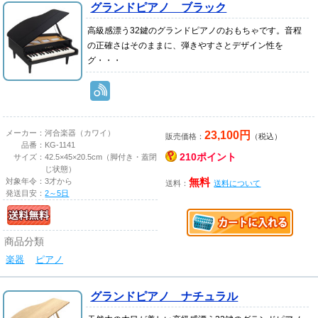
グランドピアノ ブラック
高級感漂う32鍵のグランドピアノのおもちゃです。音程
の正確さはそのままに、弾きやすさとデザイン性を
グ・・・
23,100円
メーカー：
河合楽器（カワイ）
販売価格：
（税込）
品番：
KG-1141
210ポイント
サイズ：
42.5×45×20.5cm（脚付き・蓋閉
じ状態）
対象年令：
3才から
無料
送料：
送料について
発送目安：
2～5日
商品分類
楽器
ピアノ
グランドピアノ ナチュラル