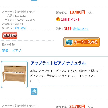
18,480円
メーカー：
河合楽器（カワイ）
販売価格：
（税込）
品番：
KG-1152
168ポイント
サイズ：
47.5×34×21.8cm
対象年令：
3才から
発送目安：
即日発送
無料
送料：
送料について
商品分類
楽器
ピアノ
アップライトピアノ ナチュラル
本物のアップライトピアノのような32鍵のたて型のミニ
ピアノです。天然木の木目が美しく、インテリアに
も・・・
21,780円
メーカー：
河合楽器（カワイ）
販売価格：
（税込）