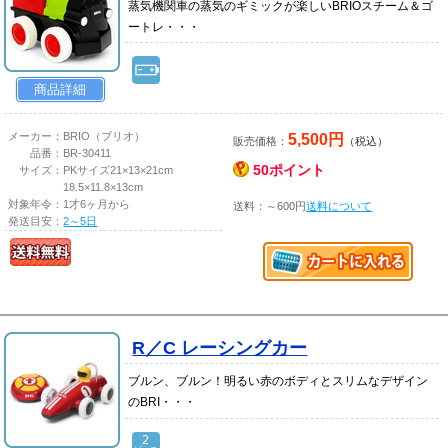
蒸気機関車の蒸気のギミックが楽しいBRIOスチーム＆ゴ
ートレ・・・
商品詳細
5,500円
メーカー：
BRIO（ブリオ）
販売価格：
（税込）
品番：
BR-30411
50ポイント
サイズ：
PKサイズ21×13×21cm
18.5×11.8×13cm
対象年令：
1才6ヶ月から
送料：～600円
送料について
発送目安：
2～5日
R／C レーシングカー
ブルン、ブルン！明るい赤のボディとスリムなデザイン
のBRI・・・
2