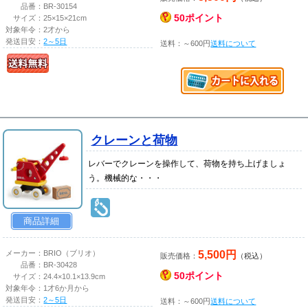
品番：
BR-30154
50ポイント
サイズ：
25×15×21cm
対象年令：
2才から
発送目安：
2～5日
送料：～600円
送料について
クレーンと荷物
レバーでクレーンを操作して、荷物を持ち上げましょ
う。機械的な・・・
商品詳細
5,500円
メーカー：
BRIO（ブリオ）
販売価格：
（税込）
品番：
BR-30428
50ポイント
サイズ：
24.4×10.1×13.9cm
対象年令：
1才6か月から
発送目安：
2～5日
送料：～600円
送料について