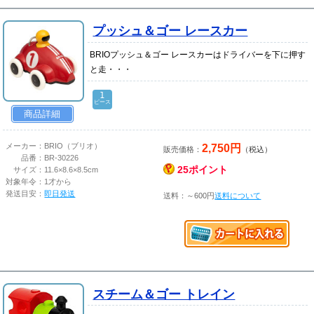
プッシュ＆ゴー レースカー
BRIOプッシュ＆ゴー レースカーはドライバーを下に押す
と走・・・
1
ピース
商品詳細
2,750円
メーカー：
BRIO（ブリオ）
販売価格：
（税込）
品番：
BR-30226
25ポイント
サイズ：
11.6×8.6×8.5cm
対象年令：
1才から
発送目安：
即日発送
送料：～600円
送料について
スチーム＆ゴー トレイン