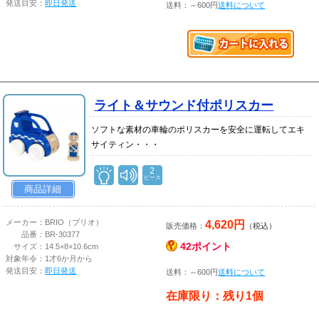
発送目安：
即日発送
送料：～600円
送料について
ライト＆サウンド付ポリスカー
ソフトな素材の車輪のポリスカーを安全に運転してエキ
サイティン・・・
2
ピース
商品詳細
4,620円
メーカー：
BRIO（ブリオ）
販売価格：
（税込）
品番：
BR-30377
42ポイント
サイズ：
14.5×8×10.6cm
対象年令：
1才6か月から
発送目安：
即日発送
送料：～600円
送料について
在庫限り：残り1個