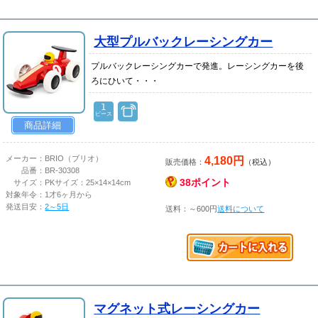
大型プルバックレーシングカー
プルバックレーシングカーで発進。レーシングカーを後
ろにひいて・・・
1
ピース
商品詳細
4,180円
メーカー：
BRIO（ブリオ）
販売価格：
（税込）
品番：
BR-30308
38ポイント
サイズ：
PKサイズ：25×14×14cm
対象年令：
1才6ヶ月から
発送目安：
2～5日
送料：～600円
送料について
マグネット式レーシングカー