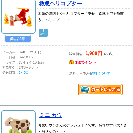
救急ヘリコプター
木製の消防士をヘリコプターに乗せ、森林上空を飛ぼ
う。ヘリコプ・・・
4
ピース
商品詳細
1,980円
メーカー：
BRIO（ブリオ）
販売価格：
（税込）
品番：
BR-30337
18ポイント
サイズ：
13.4×9.4×10.1cm
対象年令：
1才6ヶ月から
発送目安：
2～5日
送料：～700円
送料について
ミニ カウ
可愛いウシさんのプッシュトイです。持ちやすい大きさ
と形状なの・・・