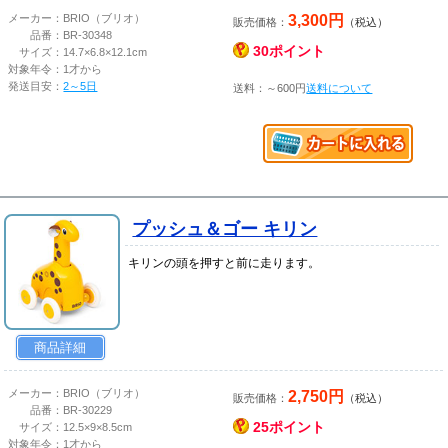
3,300円
メーカー：
BRIO（ブリオ）
販売価格：
（税込）
品番：
BR-30348
30ポイント
サイズ：
14.7×6.8×12.1cm
対象年令：
1才から
発送目安：
2～5日
送料：～600円
送料について
プッシュ＆ゴー キリン
キリンの頭を押すと前に走ります。
商品詳細
2,750円
メーカー：
BRIO（ブリオ）
販売価格：
（税込）
品番：
BR-30229
25ポイント
サイズ：
12.5×9×8.5cm
対象年令：
1才から