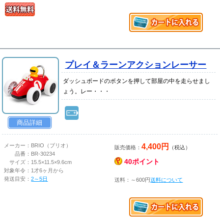
プレイ＆ラーンアクションレーサー
ダッシュボードのボタンを押して部屋の中を走らせまし
ょう。レー・・・
商品詳細
4,400円
メーカー：
BRIO（ブリオ）
販売価格：
（税込）
品番：
BR-30234
40ポイント
サイズ：
15.5×11.5×9.6cm
対象年令：
1才6ヶ月から
発送目安：
2～5日
送料：～600円
送料について