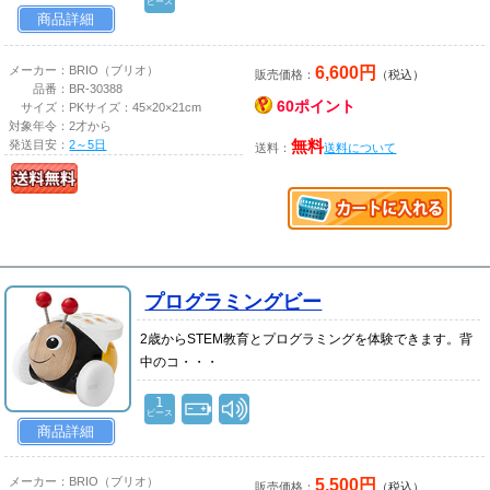
ピース
商品詳細
6,600円
メーカー：
BRIO（ブリオ）
販売価格：
（税込）
品番：
BR-30388
60ポイント
サイズ：
PKサイズ：45×20×21cm
対象年令：
2才から
発送目安：
2～5日
無料
送料：
送料について
プログラミングビー
2歳からSTEM教育とプログラミングを体験できます。背
中のコ・・・
1
ピース
商品詳細
5,500円
メーカー：
BRIO（ブリオ）
販売価格：
（税込）