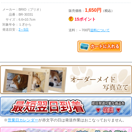
1,650円
メーカー：
BRIO（ブリオ）
販売価格：
（税込）
品番：
BR-30331
15ポイント
サイズ：
6.6×10.7cm
対象年令：
１才から
発送目安：
2～5日
送料：～700円
送料について
※
営業日カレンダー
が赤文字の日は発送作業はおこなっておりません。