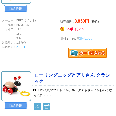
商品詳細
3,850円
メーカー：
BRIO（ブリオ）
販売価格：
（税込）
品番：
BR-30165
35ポイント
サイズ：
11.6
18.3
9.4cm
送料：～600円
送料について
対象年令：
1才から
発送目安：
2～5日
ローリングエッグとアリさん クラシ
ック
BRIOの人気のプルトイが、ルックスもさらにかわいくな
って新・・・
2
商品詳細
ピース