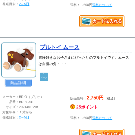
発送目安：
2～5日
送料：～600円
送料について
プルトイ ムース
冒険好きなお子さまにぴったりのプルトイです。ムース
は自慢の角・・・
1
ピース
商品詳細
2,750円
メーカー：
BRIO（ブリオ）
販売価格：
（税込）
品番：
BR-30341
25ポイント
サイズ：
20×14×13cm
対象年令：
１才から
発送目安：
2～5日
送料：～600円
送料について