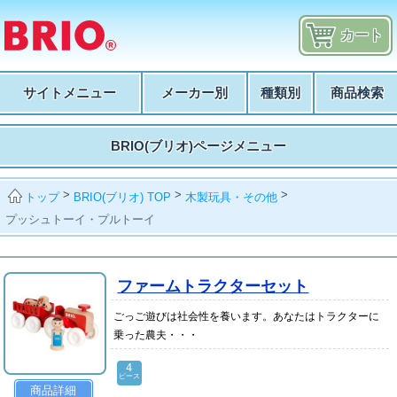
カート
サイトメニュー
メーカー別
種類別
商品検索
BRIO(ブリオ)ページメニュー
>
>
>
BRIO(ブリオ) TOP
木製玩具・その他
トップ
プッシュトーイ・プルトーイ
ファームトラクターセット
ごっご遊びは社会性を養います。あなたはトラクターに
乗った農夫・・・
4
ピース
商品詳細