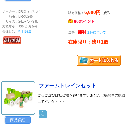
6,600円
メーカー：
BRIO（ブリオ）
販売価格：
（税込）
品番：
BR-30265
60ポイント
サイズ：
24.5×7.4×9.8cm
対象年令：
1才6か月から
発送目安：
即日発送
無料
送料：
送料について
在庫限り：残り1個
ファームトレインセット
ごっご遊びは社会性を養います。あなたは機関車の操縦
士です。荷・・・
4
ピース
商品詳細