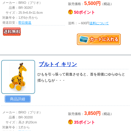
5,500円
メーカー：
BRIO（ブリオ）
販売価格：
（税込）
品番：
BR-30267
50ポイント
サイズ：
25.9×6.8×11.6cm
対象年令：
1才6か月から
発送目安：
即日発送
送料：～600円
送料について
プルトイ キリン
ひもを引っ張って前進させると、首を前後にゆらゆらと
揺らしなが・・・
商品詳細
3,850円
メーカー：
BRIO（ブリオ）
販売価格：
（税込）
品番：
BR-30200
35ポイント
サイズ：
高さ:約20cm
対象年令：
1才から