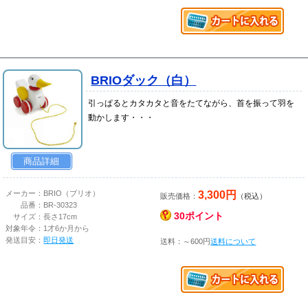
BRIOダック（白）
引っぱるとカタカタと音をたてながら、首を振って羽を
動かします・・・
商品詳細
3,300円
メーカー：
BRIO（ブリオ）
販売価格：
（税込）
品番：
BR-30323
30ポイント
サイズ：
長さ17cm
対象年令：
1才6か月から
発送目安：
即日発送
送料：～600円
送料について