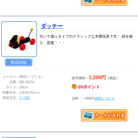
ダッチー
引いて遊ぶタイプのクラシックな木製玩具です。 頭を振
り、尻尾・・・
商品詳細
2,200円
メーカー：
BRIO（ブリオ）
販売価格：
（税込）
品番：
BR-30332
20ポイント
サイズ：
20cm
対象年令：
1才6か月から
発送目安：
2～5日
送料：～600円
送料について