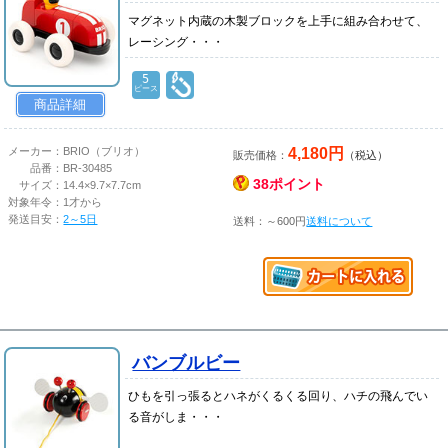
マグネット内蔵の木製ブロックを上手に組み合わせて、
レーシング・・・
5
ピース
商品詳細
4,180円
メーカー：
BRIO（ブリオ）
販売価格：
（税込）
品番：
BR-30485
38ポイント
サイズ：
14.4×9.7×7.7cm
対象年令：
1才から
発送目安：
2～5日
送料：～600円
送料について
バンブルビー
ひもを引っ張るとハネがくるくる回り、ハチの飛んでい
る音がしま・・・