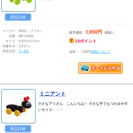
商品詳細
1,650円
メーカー：
BRIO（ブリオ）
販売価格：
（税込）
品番：
BR-30309
15ポイント
サイズ：
9.92×4.5×7cm
対象年令：
1才から
発送目安：
2～5日
送料：～700円
送料について
ミニアント
小さなアリさん、こんにちは！ 小さな手でもつかみやす
いサイズ・・・
商品詳細