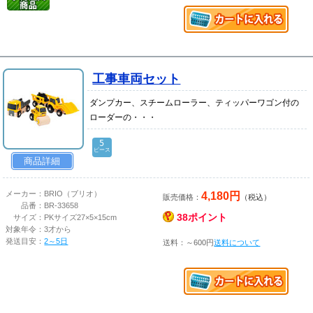
工事車両セット
ダンプカー、スチームローラー、ティッパーワゴン付の
ローダーの・・・
5
ピース
商品詳細
4,180円
メーカー：
BRIO（ブリオ）
販売価格：
（税込）
品番：
BR-33658
38ポイント
サイズ：
PKサイズ27×5×15cm
対象年令：
3才から
発送目安：
2～5日
送料：～600円
送料について