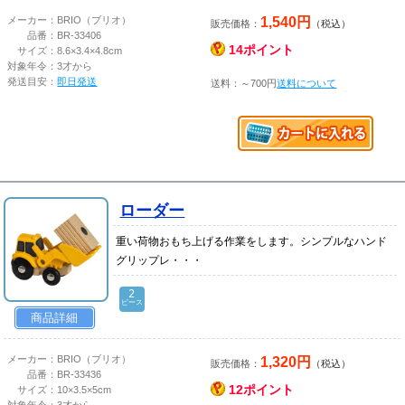
1,540円
メーカー：
BRIO（ブリオ）
販売価格：
（税込）
品番：
BR-33406
14ポイント
サイズ：
8.6×3.4×4.8cm
対象年令：
3才から
発送目安：
即日発送
送料：～700円
送料について
ローダー
重い荷物おもち上げる作業をします。シンプルなハンド
グリップレ・・・
2
ピース
商品詳細
1,320円
メーカー：
BRIO（ブリオ）
販売価格：
（税込）
品番：
BR-33436
12ポイント
サイズ：
10×3.5×5cm