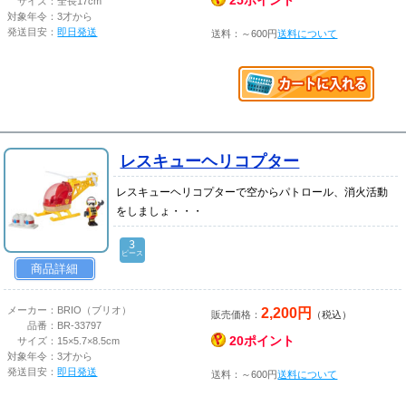
25ポイント
サイズ：
全長17cm
対象年令：
3才から
発送目安：
即日発送
送料：～600円
送料について
レスキューヘリコプター
レスキューヘリコプターで空からパトロール、消火活動
をしましょ・・・
3
ピース
商品詳細
2,200円
メーカー：
BRIO（ブリオ）
販売価格：
（税込）
品番：
BR-33797
20ポイント
サイズ：
15×5.7×8.5cm
対象年令：
3才から
発送目安：
即日発送
送料：～600円
送料について