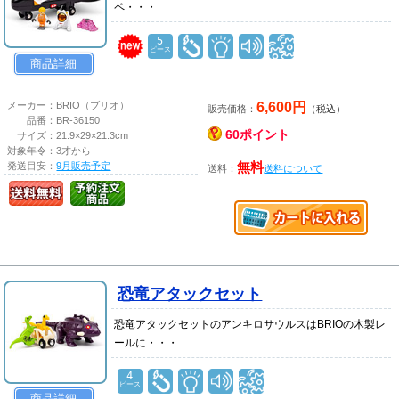
ペ・・・
5
ピース
商品詳細
6,600円
メーカー：
BRIO（ブリオ）
販売価格：
（税込）
品番：
BR-36150
60ポイント
サイズ：
21.9×29×21.3cm
対象年令：
3才から
発送目安：
9月販売予定
無料
送料：
送料について
恐竜アタックセット
恐竜アタックセットのアンキロサウルスはBRIOの木製レ
ールに・・・
4
ピース
商品詳細