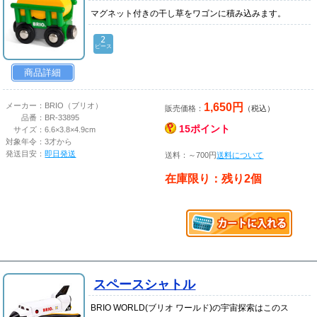
マグネット付きの干し草をワゴンに積み込みます。
2
ピース
商品詳細
1,650円
メーカー：
BRIO（ブリオ）
販売価格：
（税込）
品番：
BR-33895
15ポイント
サイズ：
6.6×3.8×4.9cm
対象年令：
3才から
発送目安：
即日発送
送料：～700円
送料について
在庫限り：残り2個
スペースシャトル
BRIO WORLD(ブリオ ワールド)の宇宙探索はこのス