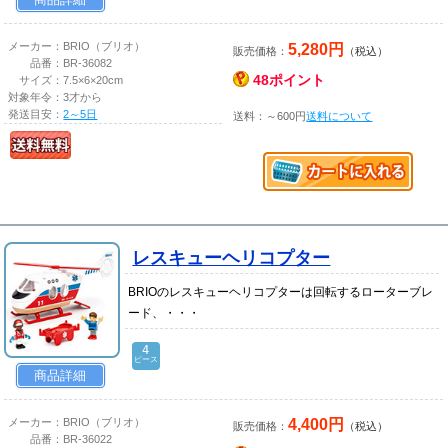
5,280円
メーカー：
BRIO（ブリオ）
販売価格：
（税込）
品番：
BR-36082
48ポイント
サイズ：
7.5×6×20cm
対象年令：
3才から
発送目安：
2～5日
送料：～600円
送料について
レスキューヘリコプター
BRIOのレスキューヘリコプターは回転するローターブレ
ード、・・・
4
ピース
商品詳細
4,400円
メーカー：
BRIO（ブリオ）
販売価格：
（税込）
品番：
BR-36022