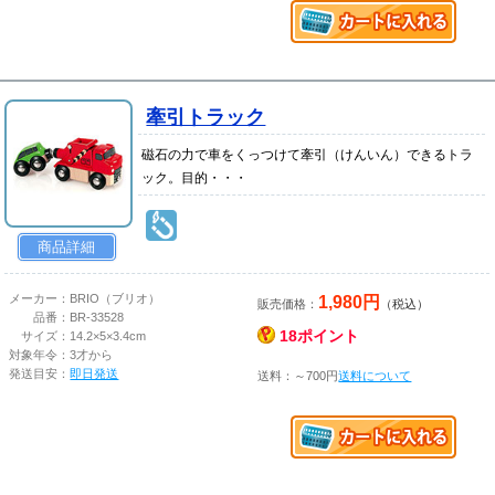
牽引トラック
磁石の力で車をくっつけて牽引（けんいん）できるトラ
ック。目的・・・
商品詳細
1,980円
メーカー：
BRIO（ブリオ）
販売価格：
（税込）
品番：
BR-33528
18ポイント
サイズ：
14.2×5×3.4cm
対象年令：
3才から
発送目安：
即日発送
送料：～700円
送料について