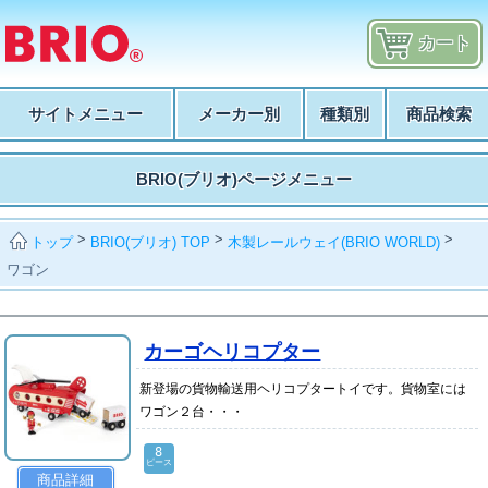
カート
サイトメニュー
メーカー別
種類別
商品検索
BRIO(ブリオ)ページメニュー
>
>
>
BRIO(ブリオ) TOP
木製レールウェイ(BRIO WORLD)
トップ
ワゴン
カーゴヘリコプター
新登場の貨物輸送用ヘリコプタートイです。貨物室には
ワゴン２台・・・
8
ピース
商品詳細