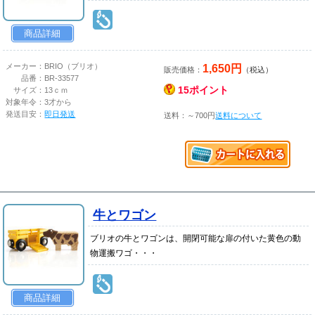
商品詳細
1,650円
メーカー：
BRIO（ブリオ）
販売価格：
（税込）
品番：
BR-33577
15ポイント
サイズ：
13ｃｍ
対象年令：
3才から
発送目安：
即日発送
送料：～700円
送料について
牛とワゴン
ブリオの牛とワゴンは、開閉可能な扉の付いた黄色の動
物運搬ワゴ・・・
商品詳細