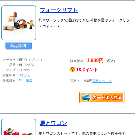
フォークリフト
列車やトラックで運ばれてきた 荷物を運ぶフォークリフ
トです・・・
商品詳細
1,980円
メーカー：
BRIO（ブリオ）
販売価格：
（税込）
品番：
BR-33573
18ポイント
サイズ：
11.2cm
対象年令：
3才から
発送目安：
即日発送
送料：～700円
送料について
馬とワゴン
馬とワゴンのセットです。馬の背中についた鞍を外す