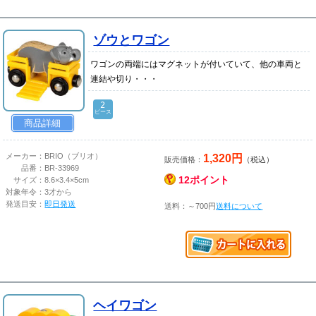
ゾウとワゴン
ワゴンの両端にはマグネットが付いていて、他の車両と
連結や切り・・・
2
ピース
商品詳細
1,320円
メーカー：
BRIO（ブリオ）
販売価格：
（税込）
品番：
BR-33969
12ポイント
サイズ：
8.6×3.4×5cm
対象年令：
3才から
発送目安：
即日発送
送料：～700円
送料について
ヘイワゴン