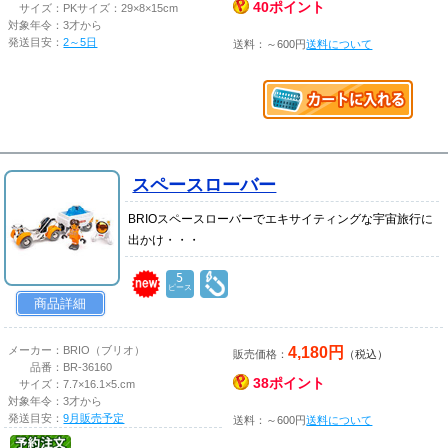
40ポイント
サイズ：
PKサイズ：29×8×15cm
対象年令：
3才から
発送目安：
2～5日
送料：～600円
送料について
スペースローバー
BRIOスペースローバーでエキサイティングな宇宙旅行に
出かけ・・・
5
ピース
商品詳細
4,180円
メーカー：
BRIO（ブリオ）
販売価格：
（税込）
品番：
BR-36160
38ポイント
サイズ：
7.7×16.1×5.cm
対象年令：
3才から
発送目安：
9月販売予定
送料：～600円
送料について