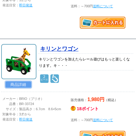
対象年令：
3才から
発送目安：
即日発送
送料：～700円
送料について
キリンとワゴン
キリンとワゴンを加えたらレール遊びはもっと楽しくな
ります。キ・・・
2
ピース
商品詳細
1,980円
メーカー：
BRIO（ブリオ）
販売価格：
（税込）
品番：
BR-33724
18ポイント
サイズ：
製品高さ：6.7cm 8.6×5cm
対象年令：
3才から
発送目安：
即日発送
送料：～700円
送料について