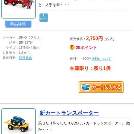
と、人形を乗・・・
5
ピース
商品詳細
2,750円
メーカー：
BRIO（ブリオ）
販売価格：
（税込）
品番：
BR-33794
25ポイント
サイズ：
15.5×3×4.5cm
対象年令：
3才から
発送目安：
即日発送
送料：～600円
送料について
在庫限り：残り1個
新カートランスポーター
乗せたり降ろしたりが楽しい カートランスポーター。 動
か・・・