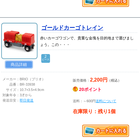
ゴールドカーゴトレイン
赤いカーゴワゴンで、貴重な金塊を目的地まで運びまし
ょう。この・・・
2
ピース
商品詳細
2,200円
メーカー：
BRIO（ブリオ）
販売価格：
（税込）
品番：
BR-33938
20ポイント
サイズ：
10.7×3.5×4.9cm
対象年令：
3才から
発送目安：
即日発送
送料：～600円
送料について
在庫限り：残り1個