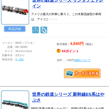
世界の鉄道シリーズ サンタフェトレ
イン
アメリカ最大の列車に乗ろう。この木製流線型の車両
は、アイコニ・・・
5
商品詳細
ピース
4,840円
メーカー：
BRIO（ブリオ）
販売価格：
（税込）
品番：
BR-36089
44ポイント
サイズ：
30.6×5×3.5cm
対象年令：
3才から
発送目安：
2～5日
送料：～600円
送料について
世界の鉄道シリーズ 新幹線E5系はや
ぶさ
BRIO 世界の鉄道シリーズに、待望のE5系はやぶさが登