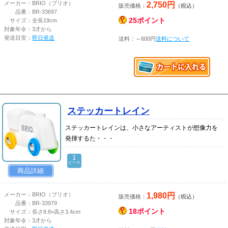
2,750円
メーカー：
BRIO（ブリオ）
販売価格：
（税込）
品番：
BR-33697
25ポイント
サイズ：
全長19cm
対象年令：
3才から
発送目安：
即日発送
送料：～600円
送料について
ステッカートレイン
ステッカートレインは、小さなアーティストが想像力を
発揮するた・・・
1
ピース
商品詳細
1,980円
メーカー：
BRIO（ブリオ）
販売価格：
（税込）
品番：
BR-33979
18ポイント
サイズ：
長さ8.8×高さ3.4cm
対象年令：
3才から