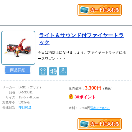
ライト＆サウンド付ファイヤートラ
ック
今日は消防士になりましょう。ファイヤートラックにホ
ースワゴン・・・
3
商品詳細
ピース
3,300円
メーカー：
BRIO（ブリオ）
販売価格：
（税込）
品番：
BR-33811
30ポイント
サイズ：
15×5.7×8.5cm
対象年令：
3才から
発送目安：
即日発送
送料：～600円
送料について