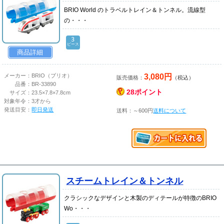
BRIO World のトラベルトレイン＆トンネル。流線型
の・・・
3
ピース
商品詳細
3,080円
メーカー：
BRIO（ブリオ）
販売価格：
（税込）
品番：
BR-33890
28ポイント
サイズ：
23.5×7.8×7.8cm
対象年令：
3才から
発送目安：
即日発送
送料：～600円
送料について
スチームトレイン＆トンネル
クラシックなデザインと木製のディテールが特徴のBRIO
Wo・・・