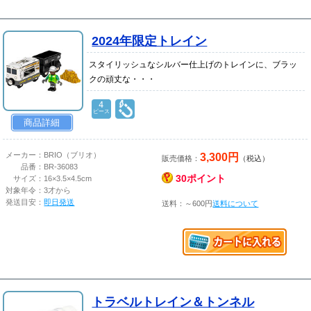
2024年限定トレイン
スタイリッシュなシルバー仕上げのトレインに、ブラッ
クの頑丈な・・・
4
ピース
商品詳細
3,300円
メーカー：
BRIO（ブリオ）
販売価格：
（税込）
品番：
BR-36083
30ポイント
サイズ：
16×3.5×4.5cm
対象年令：
3才から
発送目安：
即日発送
送料：～600円
送料について
トラベルトレイン＆トンネル