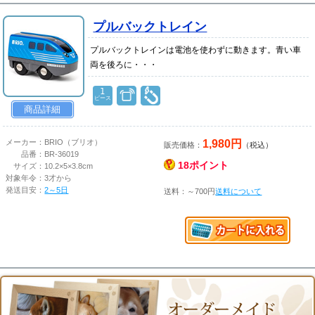
プルバックトレイン
プルバックトレインは電池を使わずに動きます。青い車
両を後ろに・・・
1
ピース
商品詳細
1,980円
メーカー：
BRIO（ブリオ）
販売価格：
（税込）
品番：
BR-36019
18ポイント
サイズ：
10.2×5×3.8cm
対象年令：
3才から
発送目安：
2～5日
送料：～700円
送料について