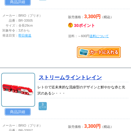
商品詳細
3,300円
メーカー：
BRIO（ブリオ）
販売価格：
（税込）
品番：
BR-33505
30ポイント
サイズ：
全長29cm
対象年令：
3才から
発送目安：
即日発送
送料：～600円
送料について
ストリームライントレイン
レトロで近未来的な流線型のデザインと鮮やかな赤と光
沢のあるシ・・・
3
ピース
商品詳細
3,300円
メーカー：
BRIO（ブリオ）
販売価格：
（税込）
品番：
BR-33557