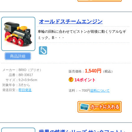
オールドスチームエンジン
車輪の回転に合わせてピストンが前後に動くリアルなギ
ミック。B・・・
商品詳細
1,540円
メーカー：
BRIO（ブリオ）
販売価格：
（税込）
品番：
BR-33617
14ポイント
サイズ：
9.2×3.9×5cm
対象年令：
3才から
発送目安：
即日発送
送料：～700円
送料について