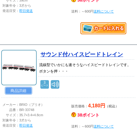
38ポイント
サイズ：
39cm
対象年令：
3才から
発送目安：
即日発送
送料：～600円
送料について
サウンド付ハイスピードトレイン
流線型でいかにも速そうなハイスピードトレインです。
ボタンを押・・・
3
ピース
商品詳細
4,180円
メーカー：
BRIO（ブリオ）
販売価格：
（税込）
品番：
BR-33748
38ポイント
サイズ：
35.7×3.4×4.8cm
対象年令：
3才から
発送目安：
即日発送
送料：～600円
送料について