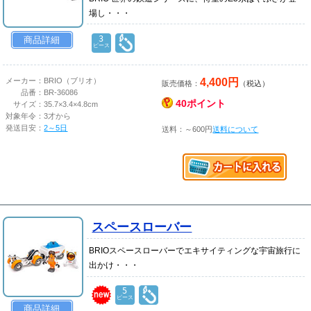
場し・・・
3
商品詳細
ピース
4,400円
メーカー：
BRIO（ブリオ）
販売価格：
（税込）
品番：
BR-36086
40ポイント
サイズ：
35.7×3.4×4.8cm
対象年令：
3才から
発送目安：
2～5日
送料：～600円
送料について
スペースローバー
BRIOスペースローバーでエキサイティングな宇宙旅行に
出かけ・・・
5
ピース
商品詳細