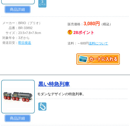
3
ピース
商品詳細
3,080円
メーカー：
BRIO（ブリオ）
販売価格：
（税込）
品番：
BR-33892
28ポイント
サイズ：
23.5×7.8×7.8cm
対象年令：
3才から
発送目安：
即日発送
送料：～600円
送料について
黒い特急列車
モダンなデザインの特急列車。
商品詳細