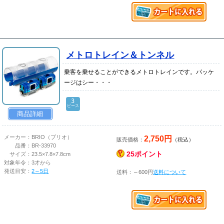
メトロトレイン＆トンネル
乗客を乗せることができるメトロトレインです。パッケ
ージはシー・・・
3
ピース
商品詳細
2,750円
メーカー：
BRIO（ブリオ）
販売価格：
（税込）
品番：
BR-33970
25ポイント
サイズ：
23.5×7.8×7.8cm
対象年令：
3才から
発送目安：
2～5日
送料：～600円
送料について