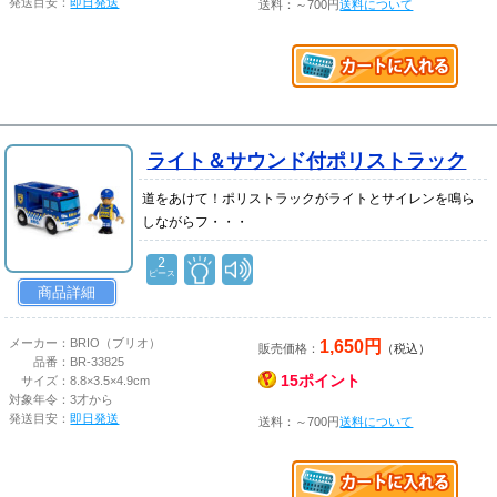
発送目安：
即日発送
送料：～700円
送料について
ライト＆サウンド付ポリストラック
道をあけて！ポリストラックがライトとサイレンを鳴ら
しながらフ・・・
2
ピース
商品詳細
1,650円
メーカー：
BRIO（ブリオ）
販売価格：
（税込）
品番：
BR-33825
15ポイント
サイズ：
8.8×3.5×4.9cm
対象年令：
3才から
発送目安：
即日発送
送料：～700円
送料について