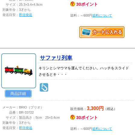
30ポイント
サイズ：
25.3×3.4×4.9cm
対象年令：
3才から
発送目安：
即日発送
送料：～600円
送料について
サファリ列車
キリンとシマウマを運んでください。ハッチをスライド
させるとキ・・・
商品詳細
3,300円
メーカー：
BRIO（ブリオ）
販売価格：
（税込）
品番：
BR-33722
30ポイント
サイズ：
製品高さ：5cm 25×3.4cm
対象年令：
3才から
発送目安：
即日発送
送料：～600円
送料について