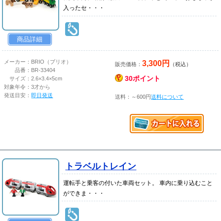
入ったセ・・・
商品詳細
3,300円
メーカー：
BRIO（ブリオ）
販売価格：
（税込）
品番：
BR-33404
30ポイント
サイズ：
2.6×3.4×5cm
対象年令：
3才から
発送目安：
即日発送
送料：～600円
送料について
トラベルトレイン
運転手と乗客の付いた車両セット。 車内に乗り込むこと
ができま・・・