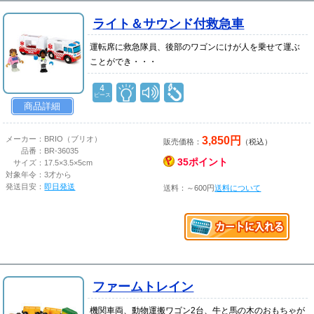
ライト＆サウンド付救急車
運転席に救急隊員、後部のワゴンにけが人を乗せて運ぶ
ことができ・・・
4
ピース
商品詳細
3,850円
メーカー：
BRIO（ブリオ）
販売価格：
（税込）
品番：
BR-36035
35ポイント
サイズ：
17.5×3.5×5cm
対象年令：
3才から
発送目安：
即日発送
送料：～600円
送料について
ファームトレイン
機関車両、動物運搬ワゴン2台、牛と馬の木のおもちゃが