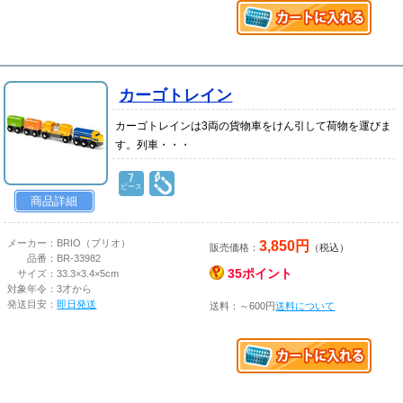
カーゴトレイン
カーゴトレインは3両の貨物車をけん引して荷物を運びま
す。列車・・・
7
ピース
商品詳細
3,850円
メーカー：
BRIO（ブリオ）
販売価格：
（税込）
品番：
BR-33982
35ポイント
サイズ：
33.3×3.4×5cm
対象年令：
3才から
発送目安：
即日発送
送料：～600円
送料について