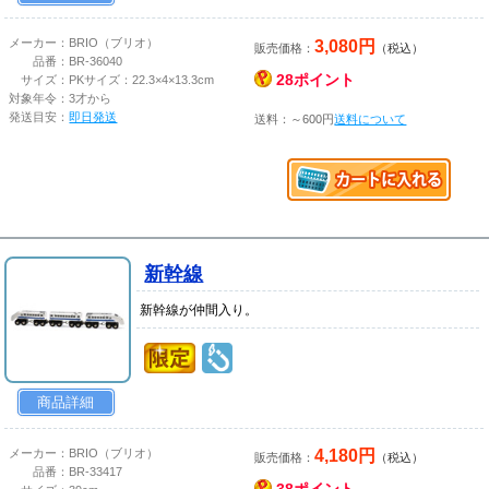
3,080円
メーカー：
BRIO（ブリオ）
販売価格：
（税込）
品番：
BR-36040
28ポイント
サイズ：
PKサイズ：22.3×4×13.3cm
対象年令：
3才から
発送目安：
即日発送
送料：～600円
送料について
新幹線
新幹線が仲間入り。
商品詳細
4,180円
メーカー：
BRIO（ブリオ）
販売価格：
（税込）
品番：
BR-33417