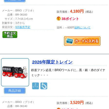
4,180円
メーカー：
BRIO（ブリオ）
販売価格：
（税込）
品番：
BR-36160
38ポイント
サイズ：
7.7×16.1×5.cm
対象年令：
3才から
発送目安：
9月販売予定
送料：～600円
送料について
2026年限定トレイン
鉄道ファン必見！BRIOワールドに、黒・銀・赤のダイナ
ミック・・・
2
ピース
商品詳細
3,520円
メーカー：
BRIO（ブリオ）
販売価格：
（税込）
品番：
BR-36140