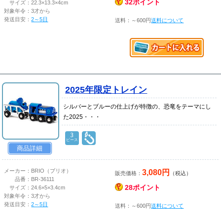
32ポイント
サイズ：
22.3×13.3×4cm
対象年令：
3才から
発送目安：
2～5日
送料：～600円
送料について
2025年限定トレイン
シルバーとブルーの仕上げが特徴の、恐竜をテーマにし
た2025・・・
3
ピース
商品詳細
3,080円
メーカー：
BRIO（ブリオ）
販売価格：
（税込）
品番：
BR-36111
28ポイント
サイズ：
24.6×5×3.4cm
対象年令：
3才から
発送目安：
2～5日
送料：～600円
送料について