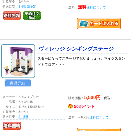
対象年令：
3才から
発送目安：
9月販売予定
無料
送料：
送料について
ヴィレッジ シンギングステージ
スターになってステージで歌いましょう。マイクスタン
ドをフロア・・・
商品詳細
5,500円
メーカー：
BRIO（ブリオ）
販売価格：
（税込）
品番：
BR-33945
50ポイント
サイズ：
11.5×11.5×15.5cm
対象年令：
3才から
発送目安：
2～5日
送料：～600円
送料について