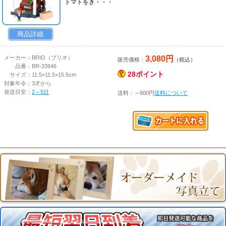
トマトをき・・・
商品詳細
3,080円
メーカー：
BRIO（ブリオ）
販売価格：
（税込）
品番：
BR-33946
28ポイント
サイズ：
11.5×11.5×15.5cm
対象年令：
3才から
発送目安：
2～5日
送料：～600円
送料について