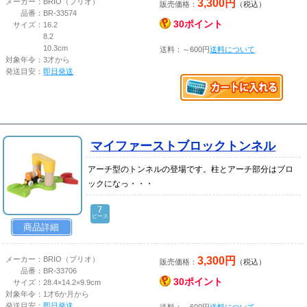
3,300円
メーカー：
BRIO（ブリオ）
販売価格：
（税込）
品番：
BR-33574
30ポイント
サイズ：
16.2
8.2
10.3cm
送料：～600円
送料について
対象年令：
3才から
発送目安：
即日発送
マイファーストブロックトンネル
アーチ型のトンネルの登場です。柱とアーチ部分はブロ
ックになっ・・・
7
ピース
商品詳細
3,300円
メーカー：
BRIO（ブリオ）
販売価格：
（税込）
品番：
BR-33706
30ポイント
サイズ：
28.4×14.2×9.9cm
対象年令：
1才6か月から
発送目安：
即日発送
送料：～600円
送料について