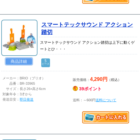
スマートテックサウンド アクション
踏切
スマートテックサウンド アクション踏切は上下に動くゲ
ートとひ・・・
5
商品詳細
ピース
4,290円
メーカー：
BRIO（ブリオ）
販売価格：
（税込）
品番：
BR-33965
39ポイント
サイズ：
長さ26×高さ6cm
対象年令：
3才から
発送目安：
即日発送
送料：～600円
送料について