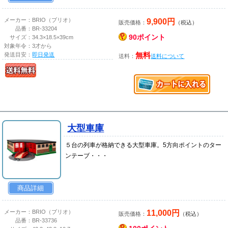
9,900円
メーカー：
BRIO（ブリオ）
販売価格：
（税込）
品番：
BR-33204
90ポイント
サイズ：
34.3×18.5×39cm
対象年令：
3才から
発送目安：
即日発送
無料
送料：
送料について
大型車庫
５台の列車が格納できる大型車庫。5方向ポイントのター
ンテーブ・・・
商品詳細
11,000円
メーカー：
BRIO（ブリオ）
販売価格：
（税込）
品番：
BR-33736