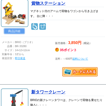
貨物ステーション
マグネット付のアームで荷物をワゴンから引き上げま
す。 台に降・・・
商品詳細
3,850円
メーカー：
BRIO（ブリオ）
販売価格：
（税込）
品番：
BR-33280
35ポイント
サイズ：
14×12×12cm
対象年令：
3才から
発送目安：
即日発送
送料：～600円
送料について
新タワークレーン
BRIOの新クレーンタワーは、クレーンで荷物を乗せたり
降ろし・・・