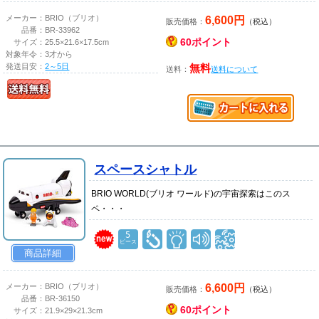
6,600円
メーカー：
BRIO（ブリオ）
販売価格：
（税込）
品番：
BR-33962
60ポイント
サイズ：
25.5×21.6×17.5cm
対象年令：
3才から
発送目安：
2～5日
無料
送料：
送料について
スペースシャトル
BRIO WORLD(ブリオ ワールド)の宇宙探索はこのス
ペ・・・
5
ピース
商品詳細
6,600円
メーカー：
BRIO（ブリオ）
販売価格：
（税込）
品番：
BR-36150
60ポイント
サイズ：
21.9×29×21.3cm