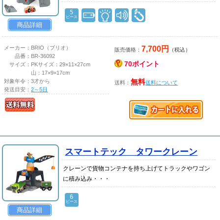
5
ピース
商品詳細
7,700円
メーカー：
BRIO（ブリオ）
販売価格：
（税込）
品番：
BR-36092
70ポイント
サイズ：
PKサイズ：29×11×27cm
山：17×9×17cm
対象年令：
3才から
無料
送料：
送料について
発送目安：
2～5日
スマートテック タワークレーン
クレーンで貨物コンテナを持ち上げてトラックやワゴン
に積み込み・・・
6
ピース
商品詳細