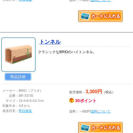
トンネル
クラシックなBRIOのハイトンネル。
商品詳細
3,300円
メーカー：
BRIO（ブリオ）
販売価格：
（税込）
品番：
BR-33735
30ポイント
サイズ：
23.4×8.5×10.7cm
対象年令：
3才から
発送目安：
即日発送
送料：～600円
送料について