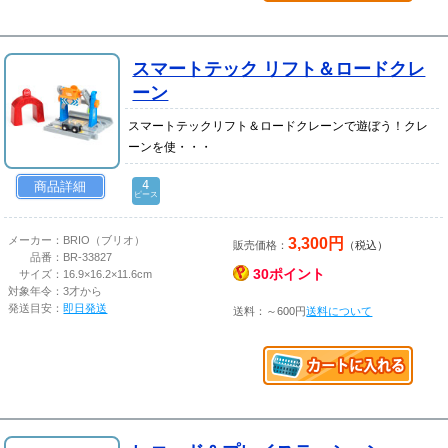
スマートテック リフト＆ロードクレ
ーン
スマートテックリフト＆ロードクレーンで遊ぼう！クレ
ーンを使・・・
4
商品詳細
ピース
3,300円
メーカー：
BRIO（ブリオ）
販売価格：
（税込）
品番：
BR-33827
30ポイント
サイズ：
16.9×16.2×11.6cm
対象年令：
3才から
発送目安：
即日発送
送料：～600円
送料について