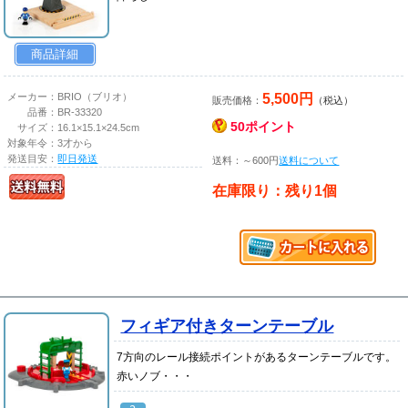
商品詳細
5,500円
メーカー：
BRIO（ブリオ）
販売価格：
（税込）
品番：
BR-33320
50ポイント
サイズ：
16.1×15.1×24.5cm
対象年令：
3才から
発送目安：
即日発送
送料：～600円
送料について
在庫限り：残り1個
フィギア付きターンテーブル
7方向のレール接続ポイントがあるターンテーブルです。
赤いノブ・・・