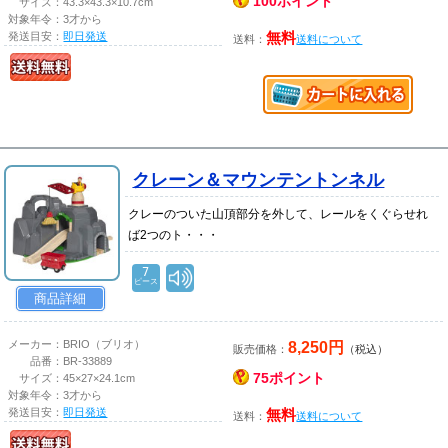
100ポイント
サイズ：
43.3×43.3×10.7cm
対象年令：
3才から
発送目安：
即日発送
無料
送料：
送料について
クレーン＆マウンテントンネル
クレーのついた山頂部分を外して、レールをくぐらせれ
ば2つのト・・・
7
ピース
商品詳細
8,250円
メーカー：
BRIO（ブリオ）
販売価格：
（税込）
品番：
BR-33889
75ポイント
サイズ：
45×27×24.1cm
対象年令：
3才から
発送目安：
即日発送
無料
送料：
送料について