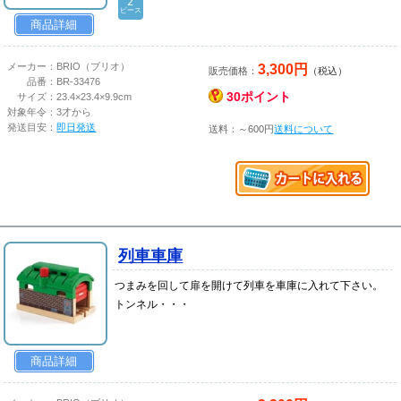
2
ピース
商品詳細
3,300円
メーカー：
BRIO（ブリオ）
販売価格：
（税込）
品番：
BR-33476
30ポイント
サイズ：
23.4×23.4×9.9cm
対象年令：
3才から
発送目安：
即日発送
送料：～600円
送料について
列車車庫
つまみを回して扉を開けて列車を車庫に入れて下さい。
トンネル・・・
商品詳細