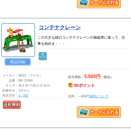
コンテナクレーン
この大きな緑のコンテナクレーンの操縦席に座って、仕
事を始めま・・・
4
ピース
商品詳細
5,500円
メーカー：
BRIO（ブリオ）
販売価格：
（税込）
品番：
BR-33996
50ポイント
サイズ：
長さ34.7×高さ12.9cm
対象年令：
3才から
発送目安：
2～5日
送料：～600円
送料について