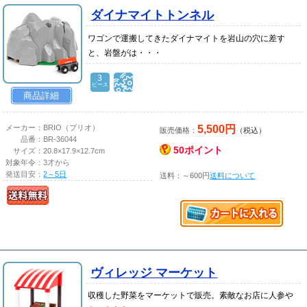
ダイナマイトトンネル
ワゴンで運搬してきたダイナマイトを岩山の穴に差す
と、岩盤がは・・・
3
ピース
商品詳細
5,500円
メーカー：
BRIO（ブリオ）
販売価格：
（税込）
品番：
BR-36044
50ポイント
サイズ：
20.8×17.9×12.7cm
対象年令：
3才から
発送目安：
2～5日
送料：～600円
送料について
ヴィレッジ マーケット
収穫した野菜をマーケットで販売。素敵なお店に人参や