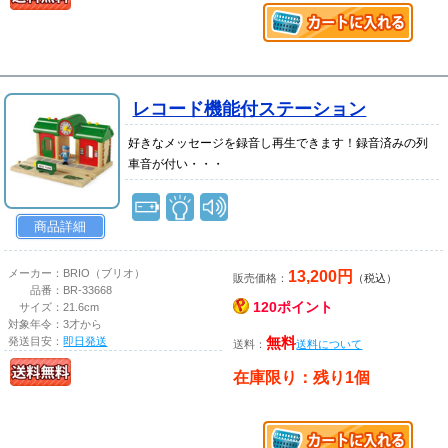
レコード機能付ステーション
好きなメッセージを録音し再生できます！録音済みの列
車音が付い・・・
商品詳細
13,200円
メーカー：
BRIO（ブリオ）
販売価格：
（税込）
品番：
BR-33668
120ポイント
サイズ：
21.6cm
対象年令：
3才から
発送目安：
即日発送
無料
送料：
送料について
在庫限り：残り1個