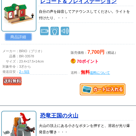
レコード＆プレイステーション
自分の声を録音してアナウンスしてください。ライトを
付けたり、・・・
商品詳細
7,700円
メーカー：
BRIO（ブリオ）
販売価格：
（税込）
品番：
BR-33578
70ポイント
サイズ：
23.4×17.5×14cm
対象年令：
3才から
発送目安：
2～5日
無料
送料：
送料について
恐竜王国の火山
火山の頂上にある小さなボタンを押すと、溶岩が光り爆
発音が響き・・・