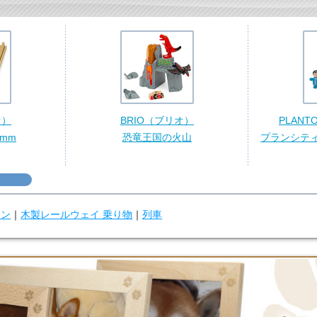
オ）
BRIO（ブリオ）
PLAN
mm
恐竜王国の火山
プランシテ
ウン
｜
木製レールウェイ 乗り物
｜
列車