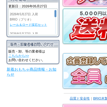
更新日：2026年05月27日
2026年5月27日 入荷
BRIO（ブリオ）
レール＆ロード採石セット
2026年5月27日 入荷
BRIO（ブリオ）
ビッググリーンアクション機
関車
販売・卸、等の業者様は
こちらから>>
2026年5月27日 入荷
お問い合わせください。
BRIO（ブリオ）
新着おもちゃ商品情報・お知
マイティゴールドアクション
らせ
機関車
2026年5月27日 入荷
河合楽器（カワイ）
シロホンピアノ U
品質と安全性
｜
BRIO