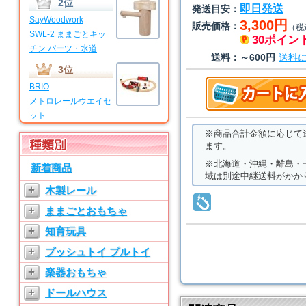
2位
即日発送
発送目安：
SayWoodwork
3,300円
販売価格：
（税
SWL-2 ままごとキッ
30ポイン
チン パーツ・水道
送料：
～600円
送料
3位
BRIO
メトロレールウエイセ
ット
※商品合計金額に応じて
4位
ます。
BRIO
※北海道・沖縄・離島・
新着商品
マイファーストビギナ
域は別途中継送料がかか
ーセット
+
木製レール
5位
+
ままごとおもちゃ
SayWoodwork
+
知育玩具
SWL-T ままごとキッ
チン パーツ・水道
+
プッシュトイ プルトイ
6位
+
楽器おもちゃ
SayWoodwork
+
ドールハウス
SW-3 ままごとキッチ