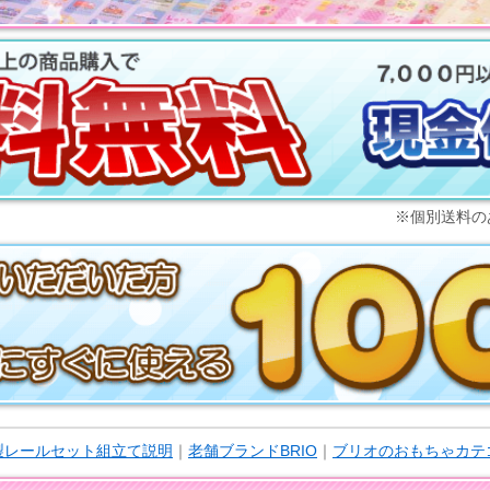
※個別送料の
木製レールセット組立て説明
｜
老舗ブランドBRIO
｜
ブリオのおもちゃカテ