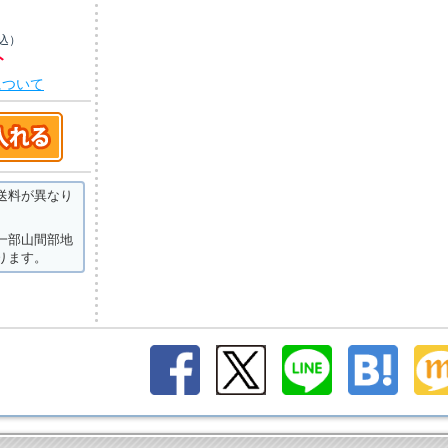
込）
ト
について
送料が異なり
一部山間部地
ります。