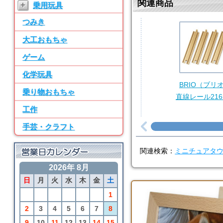
関連商品
+
乗用玩具
ン パーツ・水道
つみき
7位
BRIO
大工おもちゃ
50ピース追加レールセ
ット
ゲーム
8位
化学玩具
SayWoodwork
BRIO（ブリ
乗り物おもちゃ
SWM-2 ままごとキッ
直線レール216
チン パーツ・水道
工作
9位
手芸・クラフト
BRIO
アニマルファームセッ
関連検索：
ミニチュアタ
ト
2026年 8月
10位
日
月
火
水
木
金
土
BRIO
カーゴトレイン
1
2
3
4
5
6
7
8
9
10
11
12
13
14
15