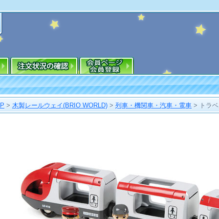
OP
>
木製レールウェイ(BRIO WORLD)
>
列車・機関車・汽車・電車
>
トラベ