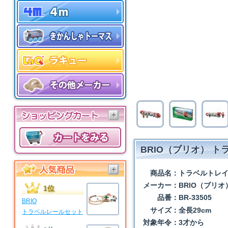
+
BRIO（ブリオ） 
+
商品名：
トラベルトレ
メーカー：
BRIO（ブリオ
1位
品番：
BR-33505
BRIO
サイズ：
全長29cm
トラベルレールセット
対象年令：
3才から