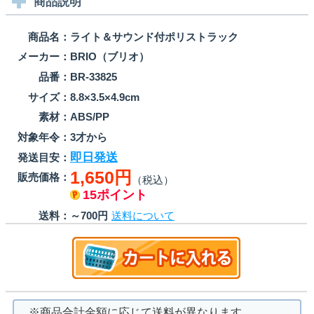
商品説明
商品名：
ライト＆サウンド付ポリストラック
メーカー：
BRIO（ブリオ）
品番：
BR-33825
サイズ：
8.8×3.5×4.9cm
素材：
ABS/PP
対象年令：
3才から
即日発送
発送目安：
1,650円
販売価格：
（税込）
15ポイント
送料：
～700円
送料について
※商品合計金額に応じて送料が異なります。