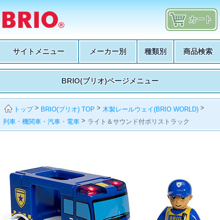
カート
サイトメニュー
メーカー別
種類別
商品検索
BRIO(ブリオ)ページメニュー
>
>
>
BRIO(ブリオ) TOP
木製レールウェイ(BRIO WORLD)
トップ
>
列車・機関車・汽車・電車
ライト＆サウンド付ポリストラック