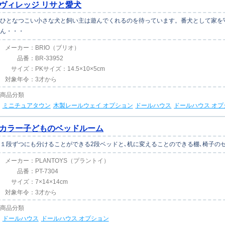
ヴィレッジ リサと愛犬
ひとなつこい小さな犬と飼い主は遊んでくれるのを待っています。番犬として家を
ん・・・
メーカー：
BRIO（ブリオ）
品番：
BR-33952
サイズ：
PKサイズ：14.5×10×5cm
対象年令：
3才から
商品分類
ミニチュアタウン
木製レールウェイ オプション
ドールハウス
ドールハウス オプ
カラー子どものベッドルーム
１段ずつにも分けることができる2段ベッドと､机に変えることのできる棚､椅子の
メーカー：
PLANTOYS（プラントイ）
品番：
PT-7304
サイズ：
7×14×14cm
対象年令：
3才から
商品分類
ドールハウス
ドールハウス オプション