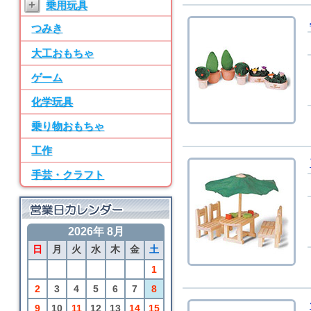
+
乗用玩具
ン パーツ・水道
つみき
7位
BRIO
大工おもちゃ
50ピース追加レールセ
ット
ゲーム
8位
化学玩具
SayWoodwork
乗り物おもちゃ
SWM-2 ままごとキッ
チン パーツ・水道
工作
9位
手芸・クラフト
BRIO
アニマルファームセッ
ト
2026年 8月
10位
日
月
火
水
木
金
土
BRIO
カーゴトレイン
1
2
3
4
5
6
7
8
9
10
11
12
13
14
15