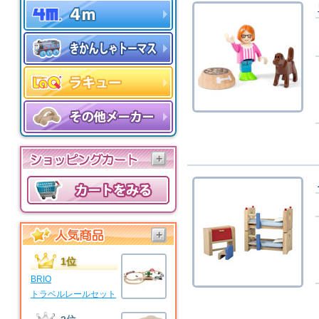
+
+
1位
BRIO
トラベルレールセット