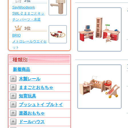
2位
SayWoodwork
SWL-2 ままごとキッ
チン パーツ・水道
3位
BRIO
メトロレールウエイセ
ット
4位
BRIO
新着商品
マイファーストビギナ
ーセット
+
木製レール
5位
+
ままごとおもちゃ
SayWoodwork
+
知育玩具
SWL-T ままごとキッ
チン パーツ・水道
+
プッシュトイ プルトイ
6位
+
楽器おもちゃ
SayWoodwork
+
ドールハウス
SW-3 ままごとキッチ