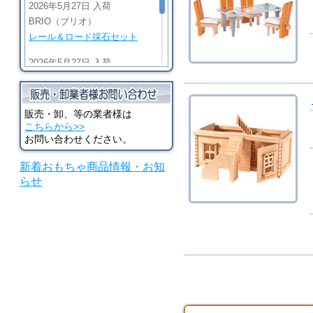
2026年5月27日 入荷
BRIO（ブリオ）
レール＆ロード採石セット
2026年5月27日 入荷
BRIO（ブリオ）
ビッググリーンアクション機
関車
販売・卸、等の業者様は
こちらから>>
2026年5月27日 入荷
お問い合わせください。
BRIO（ブリオ）
新着おもちゃ商品情報・お知
マイティゴールドアクション
らせ
機関車
2026年5月27日 入荷
河合楽器（カワイ）
シロホンピアノ U