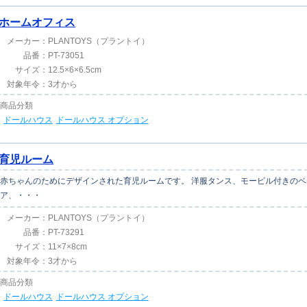
ホームオフィス
メーカー：
PLANTOYS（プラントイ）
品番：
PT-73051
サイズ：
12.5×6×6.5cm
対象年令：
3才から
商品分類
ドールハウス
ドールハウス オプション
育児ルーム
赤ちゃんのためにデザインされた育児ルームです。 洋服タンス、モービル付きの
ア、・・・
メーカー：
PLANTOYS（プラントイ）
品番：
PT-73291
サイズ：
11×7×8cm
対象年令：
3才から
商品分類
ドールハウス
ドールハウス オプション