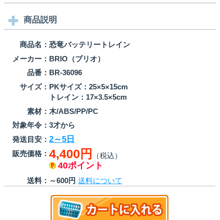
商品説明
商品名：
恐竜バッテリートレイン
メーカー：
BRIO（ブリオ）
品番：
BR-36096
サイズ：
PKサイズ：25×5×15cm
トレイン：17×3.5×5cm
素材：
木/ABS/PP/PC
対象年令：
3才から
2～5日
発送目安：
4,400円
販売価格：
（税込）
40ポイント
送料：
～600円
送料について