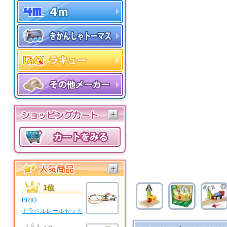
+
+
1位
BRIO
トラベルレールセット