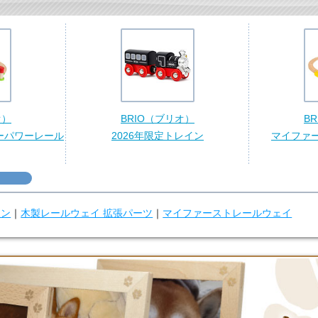
オ）
BRIO（ブリオ）
B
ーパワーレール
2026年限定トレイン
マイファ
ウン
｜
木製レールウェイ 拡張パーツ
｜
マイファーストレールウェイ