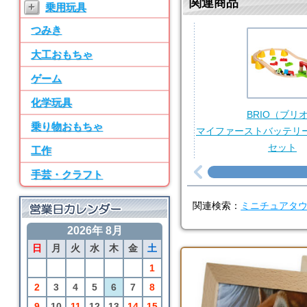
関連商品
+
乗用玩具
ン パーツ・水道
つみき
7位
BRIO
大工おもちゃ
50ピース追加レールセ
ット
ゲーム
8位
化学玩具
BRIO（ブリ
SayWoodwork
乗り物おもちゃ
SWM-2 ままごとキッ
マイファーストバッテリ
チン パーツ・水道
セット
工作
9位
手芸・クラフト
BRIO
アニマルファームセッ
関連検索：
ミニチュアタ
ト
2026年 8月
10位
日
月
火
水
木
金
土
BRIO
カーゴトレイン
1
2
3
4
5
6
7
8
9
10
11
12
13
14
15