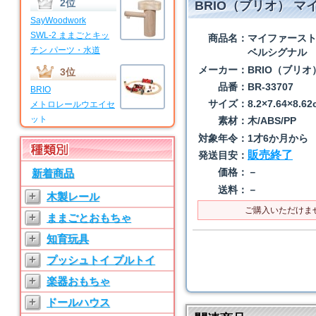
2位
BRIO（ブリオ） 
SayWoodwork
SWL-2 ままごとキッ
商品名：
マイファース
チン パーツ・水道
ベルシグナル
メーカー：
BRIO（ブリオ
3位
品番：
BR-33707
BRIO
サイズ：
8.2×7.64×8.6
メトロレールウエイセ
ット
素材：
木/ABS/PP
対象年令：
1才6か月から
4位
販売終了
発送目安：
BRIO
価格：
－
新着商品
マイファーストビギナ
ーセット
送料：
－
+
木製レール
5位
ご購入いただけま
+
ままごとおもちゃ
SayWoodwork
+
知育玩具
SWL-T ままごとキッ
チン パーツ・水道
+
プッシュトイ プルトイ
6位
+
楽器おもちゃ
SayWoodwork
+
ドールハウス
SW-3 ままごとキッチ