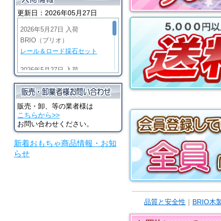
ット式ベルシグナル
更新日：2026年05月27日
2026年5月27日 入荷
BRIO（ブリオ）
レール＆ロード採石セット
2026年5月27日 入荷
BRIO（ブリオ）
ビッググリーンアクション機
関車
販売・卸、等の業者様は
こちらから>>
2026年5月27日 入荷
お問い合わせください。
BRIO（ブリオ）
新着おもちゃ商品情報・お知
マイティゴールドアクション
らせ
機関車
2026年5月27日 入荷
河合楽器（カワイ）
シロホンピアノ U
品質と安全性
｜
BRIO