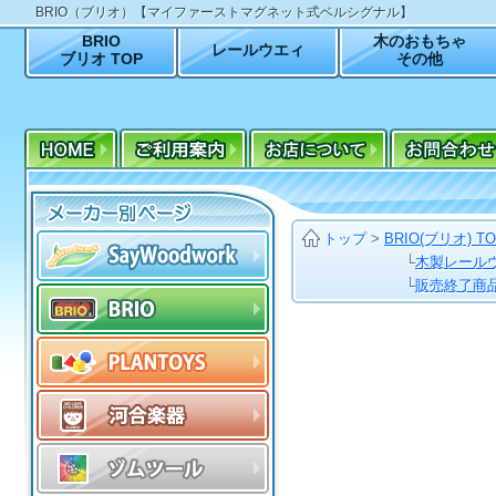
BRIO（ブリオ）【マイファーストマグネット式ベルシグナル】
BRIO
木のおもちゃ
レールウエィ
ブリオ TOP
その他
トップ
>
BRIO(ブリオ) T
└
木製レールウェ
└
販売終了商