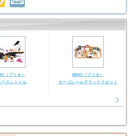
RIO（ブリオ）
BRIO（ブリオ）
ペースシャトル
カーゴレールデラックスセット
バ