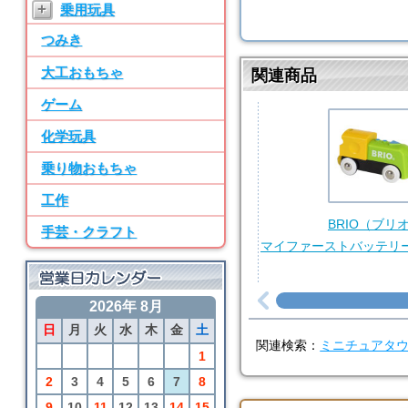
+
乗用玩具
ン パーツ・水道
つみき
7位
BRIO
大工おもちゃ
関連商品
50ピース追加レールセ
ット
ゲーム
8位
化学玩具
SayWoodwork
乗り物おもちゃ
SWM-2 ままごとキッ
チン パーツ・水道
工作
9位
BRIO（ブリ
手芸・クラフト
BRIO
マイファーストバッテリ
アニマルファームセッ
ト
2026年 8月
10位
日
月
火
水
木
金
土
BRIO
関連検索：
ミニチュアタ
カーゴトレイン
1
2
3
4
5
6
7
8
9
10
11
12
13
14
15