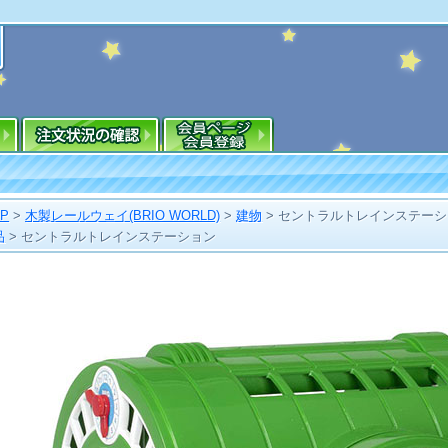
OP
>
木製レールウェイ(BRIO WORLD)
>
建物
>
セントラルトレインステーシ
品
>
セントラルトレインステーション