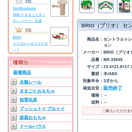
2位
SayWoodwork
SWL-2 ままごとキッ
チン パーツ・水道
BRIO（ブリオ） 
3位
BRIO
商品名：
セントラルト
メトロレールウエイセ
ョン
ット
メーカー：
BRIO（ブリオ
4位
品番：
BR-33649
BRIO
サイズ：
23.4×21.8×17
新着商品
マイファーストビギナ
素材：
木/ABS
ーセット
対象年令：
3才から
+
木製レール
5位
販売終了
発送目安：
+
ままごとおもちゃ
価格：
－
SayWoodwork
+
知育玩具
SWL-T ままごとキッ
送料：
－
チン パーツ・水道
+
プッシュトイ プルトイ
ご購入いただけま
6位
+
楽器おもちゃ
SayWoodwork
+
ドールハウス
SW-3 ままごとキッチ