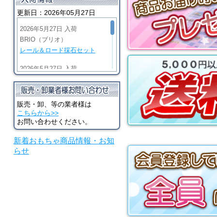
テーション
更新日：2026年05月27日
2026年5月27日 入荷
BRIO（ブリオ）
レール＆ロード採石セット
2026年5月27日 入荷
BRIO（ブリオ）
ビッググリーンアクション機
関車
販売・卸、等の業者様は
こちらから>>
2026年5月27日 入荷
お問い合わせください。
BRIO（ブリオ）
新着おもちゃ商品情報・お知
マイティゴールドアクション
らせ
機関車
2026年5月27日 入荷
河合楽器（カワイ）
シロホンピアノ U