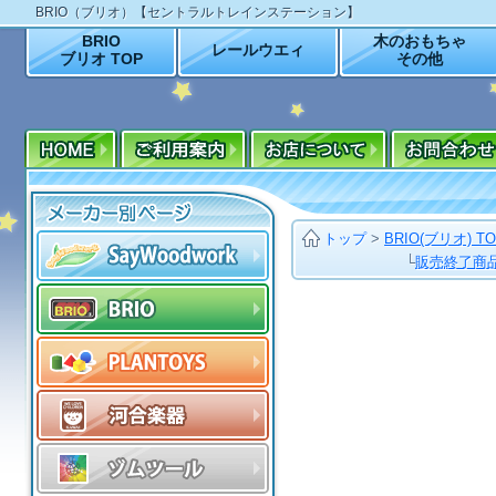
BRIO（ブリオ）【セントラルトレインステーション】
BRIO
木のおもちゃ
レールウエィ
ブリオ TOP
その他
トップ
>
BRIO(ブリオ) T
└
販売終了商