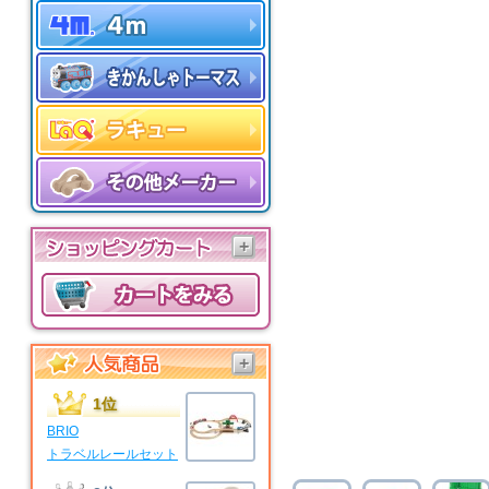
+
+
1位
BRIO
トラベルレールセット