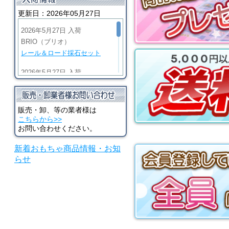
更新日：2026年05月27日
2026年5月27日 入荷
BRIO（ブリオ）
レール＆ロード採石セット
2026年5月27日 入荷
BRIO（ブリオ）
ビッググリーンアクション機
関車
販売・卸、等の業者様は
こちらから>>
2026年5月27日 入荷
お問い合わせください。
BRIO（ブリオ）
新着おもちゃ商品情報・お知
マイティゴールドアクション
らせ
機関車
2026年5月27日 入荷
河合楽器（カワイ）
シロホンピアノ U