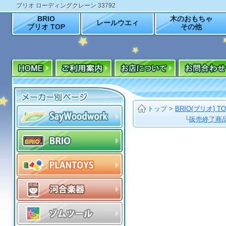
ブリオ ローディングクレーン 33792
BRIO
木のおもちゃ
レールウエィ
ブリオ TOP
その他
トップ
>
BRIO(ブリオ) T
└
販売終了商