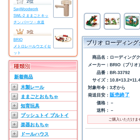
2位
SayWoodwork
SWL-2 ままごとキッ
チン パーツ・水道
3位
BRIO
ブリオ ローディング
メトロレールウエイセ
ット
商品名：
ローディング
4位
メーカー：
BRIO（ブリオ
BRIO
品番：
BR-33792
新着商品
マイファーストビギナ
サイズ：
10.8×13.2×11.
ーセット
+
木製レール
対象年令：
3才から
5位
販売終了
発送目安：
+
ままごとおもちゃ
SayWoodwork
価格：
－
+
知育玩具
SWL-T ままごとキッ
送料：
－
チン パーツ・水道
+
プッシュトイ プルトイ
ご購入いただけま
6位
+
楽器おもちゃ
SayWoodwork
+
ドールハウス
SW-3 ままごとキッチ