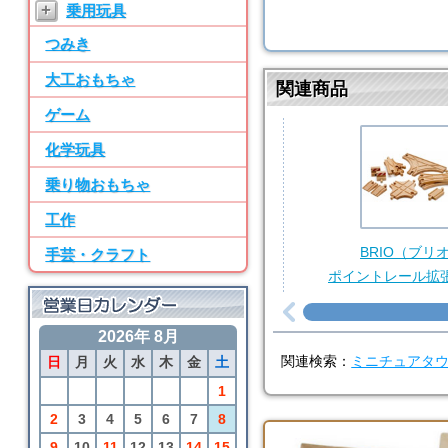
+
乗用玩具
ン パーツ・水道
つみき
7位
BRIO
大工おもちゃ
関連商品
50ピース追加レールセ
ット
ゲーム
8位
化学玩具
SayWoodwork
乗り物おもちゃ
SWM-2 ままごとキッ
チン パーツ・水道
工作
9位
BRIO（ブリ
手芸・クラフト
BRIO
ポイントレール拡
アニマルファームセッ
ト
2026年 8月
10位
日
月
火
水
木
金
土
関連検索：
ミニチュアタ
BRIO
カーゴトレイン
1
2
3
4
5
6
7
8
9
10
11
12
13
14
15