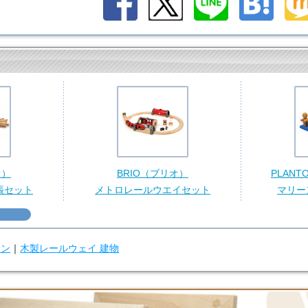
オ）
BRIO（ブリオ）
PLAN
張セット
メトロレールウエイセット
マリー
ウン
｜
木製レールウェイ 建物