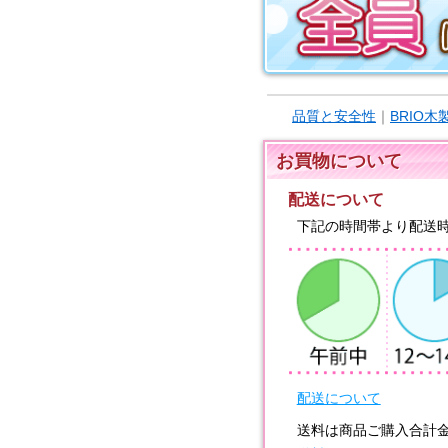
品質と安全性
｜
BRIO
お買物について
配送について
下記の時間帯より配送
配送について
送料は商品ご購入合計