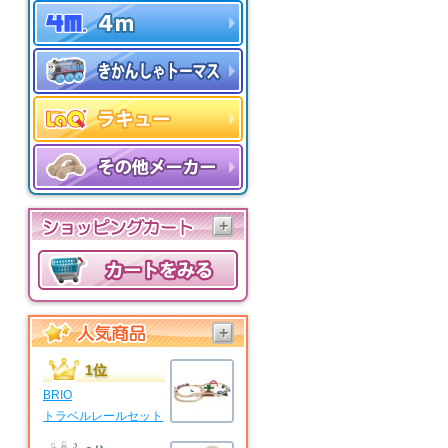
+
+
1位
BRIO
トラベルレールセット