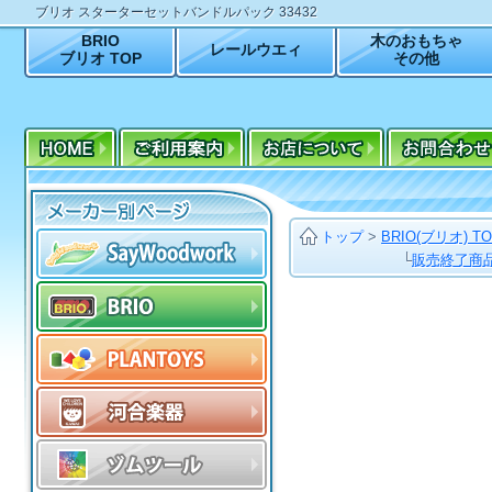
ブリオ スターターセットバンドルパック 33432
BRIO
木のおもちゃ
レールウエィ
ブリオ TOP
その他
トップ
>
BRIO(ブリオ) T
└
販売終了商