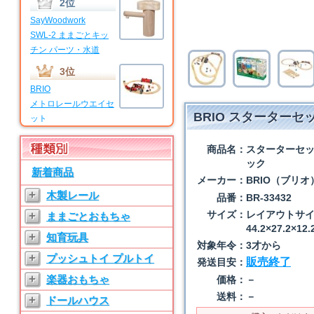
2位
SayWoodwork
SWL-2 ままごとキッ
チン パーツ・水道
3位
BRIO
メトロレールウエイセ
BRIO スターター
ット
4位
商品名：
スターターセ
BRIO
ック
新着商品
マイファーストビギナ
メーカー：
BRIO（ブリオ
ーセット
+
木製レール
品番：
BR-33432
5位
サイズ：
レイアウトサ
+
ままごとおもちゃ
SayWoodwork
44.2×27.2×12
+
知育玩具
SWL-T ままごとキッ
対象年令：
3才から
チン パーツ・水道
+
プッシュトイ プルトイ
販売終了
発送目安：
6位
+
楽器おもちゃ
価格：
－
SayWoodwork
送料：
－
+
ドールハウス
SW-3 ままごとキッチ