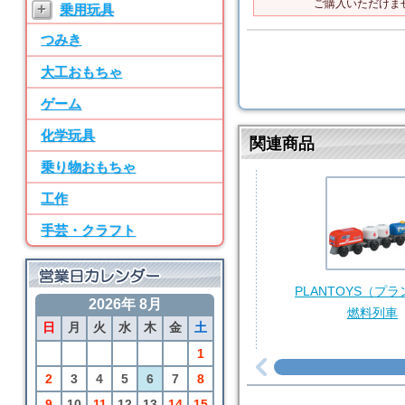
ご購入いただけま
+
乗用玩具
ン パーツ・水道
つみき
7位
BRIO
大工おもちゃ
50ピース追加レールセ
ット
ゲーム
8位
化学玩具
関連商品
SayWoodwork
乗り物おもちゃ
SWM-2 ままごとキッ
チン パーツ・水道
工作
9位
手芸・クラフト
BRIO
アニマルファームセッ
ト
PLANTOYS（プ
2026年 8月
10位
燃料列車
日
月
火
水
木
金
土
BRIO
カーゴトレイン
1
2
3
4
5
6
7
8
9
10
11
12
13
14
15