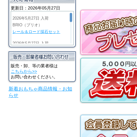
ドルパック
更新日：2026年05月27日
2026年5月27日 入荷
BRIO（ブリオ）
レール＆ロード採石セット
2026年5月27日 入荷
BRIO（ブリオ）
ビッググリーンアクション機
関車
販売・卸、等の業者様は
こちらから>>
2026年5月27日 入荷
お問い合わせください。
BRIO（ブリオ）
新着おもちゃ商品情報・お知
マイティゴールドアクション
らせ
機関車
2026年5月27日 入荷
河合楽器（カワイ）
シロホンピアノ U