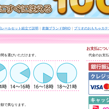
木製レールセット組立て説明
｜
老舗ブランドBRIO
｜
ブリオのおもちゃカテ
お支払につ
時間を選びいただけます。
代金のお支払
金額で異なります。