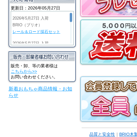
セット
更新日：2026年05月27日
2026年5月27日 入荷
BRIO（ブリオ）
レール＆ロード採石セット
2026年5月27日 入荷
BRIO（ブリオ）
ビッググリーンアクション機
関車
販売・卸、等の業者様は
こちらから>>
2026年5月27日 入荷
お問い合わせください。
BRIO（ブリオ）
新着おもちゃ商品情報・お知
マイティゴールドアクション
らせ
機関車
2026年5月27日 入荷
河合楽器（カワイ）
シロホンピアノ U
品質と安全性
｜
BRIO