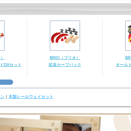
オ）
BRIO（ブリオ）
B
ドDXセット
拡張カーブパック
オール
ウン
｜
木製レールウェイセット