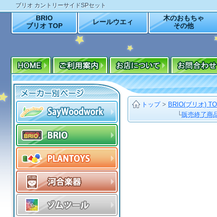
ブリオ カントリーサイドSPセット
BRIO
木のおもちゃ
レールウエィ
ブリオ TOP
その他
トップ
>
BRIO(ブリオ) T
└
販売終了商