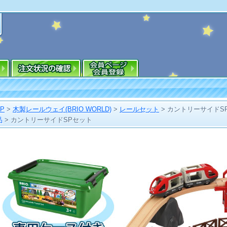
OP
>
木製レールウェイ(BRIO WORLD)
>
レールセット
>
カントリーサイドS
品
>
カントリーサイドSPセット