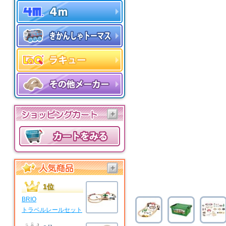
+
+
1位
BRIO
トラベルレールセット