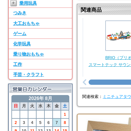
+
乗用玩具
ン パーツ・水道
関連商品
つみき
7位
BRIO
大工おもちゃ
50ピース追加レールセ
ット
ゲーム
8位
化学玩具
SayWoodwork
乗り物おもちゃ
SWM-2 ままごとキッ
BRIO（ブリ
チン パーツ・水道
工作
スマートテック サウン
9位
手芸・クラフト
BRIO
アニマルファームセッ
ト
関連検索：
ミニチュアタ
2026年 8月
10位
日
月
火
水
木
金
土
BRIO
カーゴトレイン
1
2
3
4
5
6
7
8
9
10
11
12
13
14
15