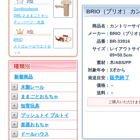
2位
SayWoodwork
BRIO（ブリオ） 
SWL-2 ままごとキッ
チン パーツ・水道
商品名：
カントリーサイ
3位
メーカー：
BRIO（ブリオ
BRIO
品番：
BR-33916
メトロレールウエイセ
サイズ：
レイアウトサ
ット
89×50.5cm
4位
素材：
木/ABS/PP
対象年令：
3才から
BRIO
新着商品
マイファーストビギナ
販売終了
発送目安：
ーセット
価格：
－
+
木製レール
送料：
－
5位
+
ままごとおもちゃ
SayWoodwork
ご購入いただけま
+
知育玩具
SWL-T ままごとキッ
チン パーツ・水道
+
プッシュトイ プルトイ
6位
+
楽器おもちゃ
SayWoodwork
+
ドールハウス
SW-3 ままごとキッチ