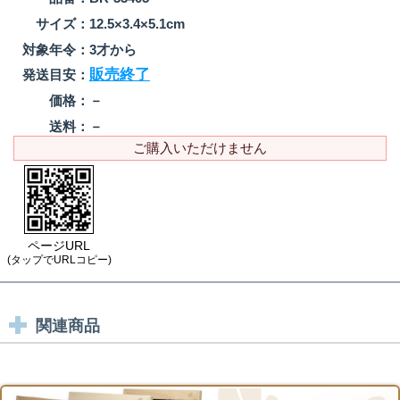
サイズ：
12.5×3.4×5.1cm
対象年令：
3才から
販売終了
発送目安：
価格：
－
送料：
－
ご購入いただけません
ページURL
(タップでURLコピー)
関連商品