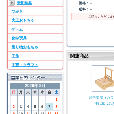
+
乗用玩具
価格：
－
ン パーツ・水道
送料：
－
つみき
7位
ご購入いただけま
BRIO
大工おもちゃ
50ピース追加レールセ
ット
ゲーム
8位
化学玩具
SayWoodwork
乗り物おもちゃ
SWM-2 ままごとキッ
チン パーツ・水道
関連商品
工作
9位
手芸・クラフト
BRIO
アニマルファームセッ
ト
2026年 8月
10位
日
月
火
水
木
金
土
BRIO
河合楽器（カワ
カーゴトレイン
1
押し車つみ
2
3
4
5
6
7
8
9
10
11
12
13
14
15