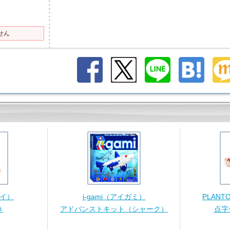
せん
イ）
i-gami（アイガミ）
PLAN
き
アドバンストキット（シャーク）
点字