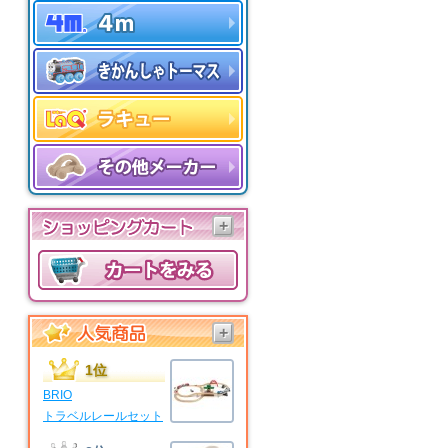
+
+
1位
BRIO
トラベルレールセット