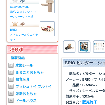
2位
SayWoodwork
SWL-2 ままごとキッ
チン パーツ・水道
3位
BRIO
メトロレールウエイセ
ット
4位
BRIO
新着商品
マイファーストビギナ
BRIO ビルダー 
ーセット
+
木製レール
5位
+
ままごとおもちゃ
商品名：
ビルダー シ
SayWoodwork
+
知育玩具
メーカー：
BRIO（ブリオ
SWL-T ままごとキッ
品番：
BR-34572
チン パーツ・水道
+
プッシュトイ プルトイ
サイズ：
ショベルローダ
6位
+
楽器おもちゃ
対象年令：
5才から
SayWoodwork
+
ドールハウス
販売終了
発送目安：
SW-3 ままごとキッチ