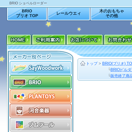
BRIO ショベルローダー
BRIO
木のおもちゃ
レールウエィ
ブリオ TOP
その他
トップ
>
BRIO(ブリオ) T
└
BRIOビル
└
販売終了商