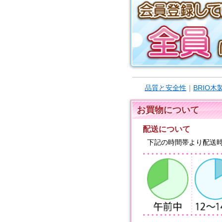
品質と安全性
｜
BRIO
お買物について
配送について
下記の時間帯より配送