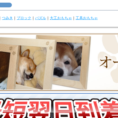
｜
つみき
｜
ブロック
｜
パズル
｜
大工おもちゃ
｜
工具おもちゃ