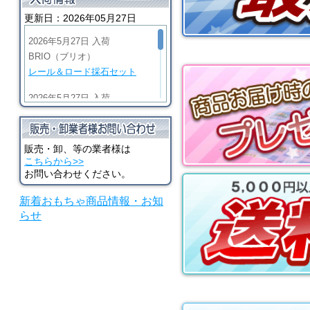
ーダー
更新日：2026年05月27日
2026年5月27日 入荷
BRIO（ブリオ）
レール＆ロード採石セット
2026年5月27日 入荷
BRIO（ブリオ）
ビッググリーンアクション機
関車
販売・卸、等の業者様は
こちらから>>
2026年5月27日 入荷
お問い合わせください。
BRIO（ブリオ）
新着おもちゃ商品情報・お知
マイティゴールドアクション
らせ
機関車
2026年5月27日 入荷
河合楽器（カワイ）
シロホンピアノ U