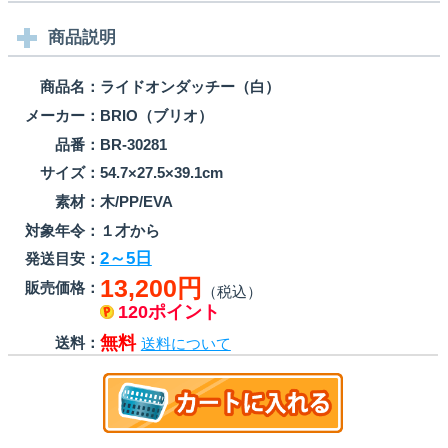
商品説明
商品名：
ライドオンダッチー（白）
メーカー：
BRIO（ブリオ）
品番：
BR-30281
サイズ：
54.7×27.5×39.1cm
素材：
木/PP/EVA
対象年令：
１才から
2～5日
発送目安：
13,200円
販売価格：
（税込）
120ポイント
無料
送料：
送料について