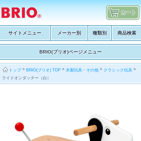
カート
サイトメニュー
メーカー別
種類別
商品検索
BRIO(ブリオ)ページメニュー
>
>
>
>
BRIO(ブリオ) TOP
木製玩具・その他
クラシック玩具
トップ
ライドオンダッチー（白）