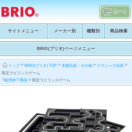
カート
サイトメニュー
メーカー別
種類別
商品検索
BRIO(ブリオ)ページメニュー
>
>
>
>
BRIO(ブリオ) TOP
木製玩具・その他
クラシック玩具
トップ
限定ラビリンスゲーム
└
>
販売終了商品
限定ラビリンスゲーム