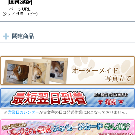
ページURL
(タップでURLコピー)
関連商品
※
営業日カレンダー
が赤文字の日は発送作業はおこなっておりません。