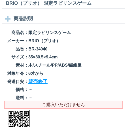
BRIO（ブリオ） 限定ラビリンスゲーム
商品説明
商品名：
限定ラビリンスゲーム
メーカー：
BRIO（ブリオ）
品番：
BR-34040
サイズ：
35×30.5×9.4cm
素材：
木/スチール/PP/ABS/繊維板
対象年令：
6才から
販売終了
発送目安：
価格：
－
送料：
－
ご購入いただけません