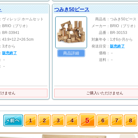
ト
つみき50ピース
：
ヴィレッジ ホームセット
商品名：
つみき50ピース
：
BRIO（ブリオ）
メーカー：
BRIO（ブリオ）
：
BR-33941
品番：
BR-30153
：
43.9×12.2×26.5cm
対象年令：
1才6か月から
：
3才から
発送目安：
販売終了
：
販売終了
価格：
－
商品詳細
：
－
送料：
－
：
－
だけません
ご購入いただけません
5
1
2
3
4
6
7
8