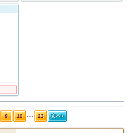
9
10
23