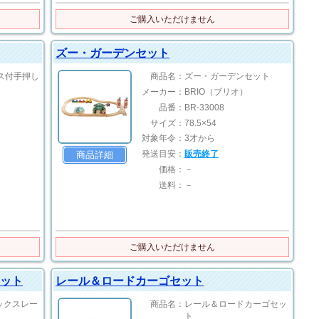
ご購入いただけません
ズー・ガーデンセット
ス付手押し
商品名：
ズー・ガーデンセット
メーカー：
BRIO（ブリオ）
品番：
BR-33008
サイズ：
78.5×54
対象年令：
3才から
発送目安：
販売終了
商品詳細
価格：
－
送料：
－
ご購入いただけません
セット
レール＆ロードカーゴセット
ックスレー
商品名：
レール＆ロードカーゴセッ
ト