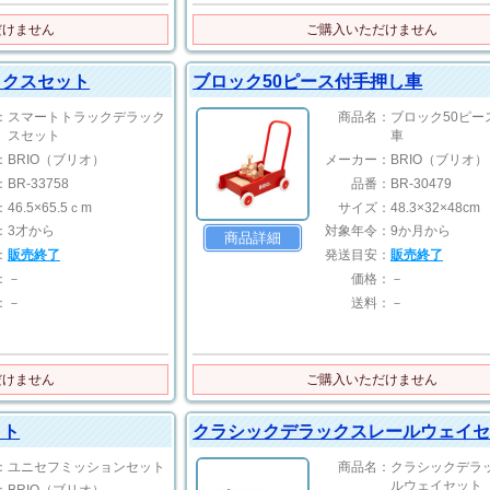
だけません
ご購入いただけません
ックスセット
ブロック50ピース付手押し車
：
スマートトラックデラック
商品名：
ブロック50ピー
スセット
車
：
BRIO（ブリオ）
メーカー：
BRIO（ブリオ）
：
BR-33758
品番：
BR-30479
：
46.5×65.5ｃm
サイズ：
48.3×32×48cm
：
3才から
対象年令：
9か月から
商品詳細
：
販売終了
発送目安：
販売終了
：
－
価格：
－
：
－
送料：
－
だけません
ご購入いただけません
ット
クラシックデラックスレールウェイ
：
ユニセフミッションセット
商品名：
クラシックデラ
ルウェイセット