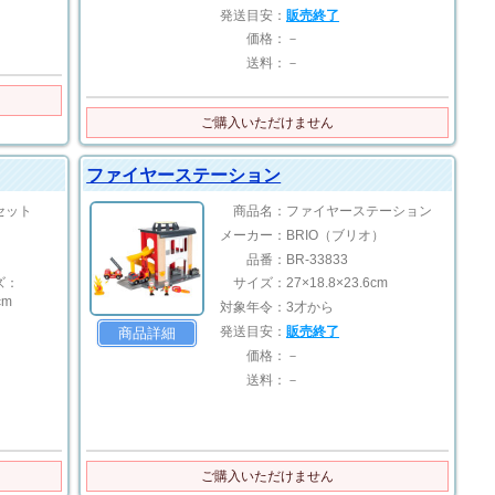
発送目安：
販売終了
価格：
－
送料：
－
ご購入いただけません
ファイヤーステーション
セット
商品名：
ファイヤーステーション
メーカー：
BRIO（ブリオ）
品番：
BR-33833
ズ：
サイズ：
27×18.8×23.6cm
cm
対象年令：
3才から
発送目安：
販売終了
商品詳細
価格：
－
送料：
－
ご購入いただけません