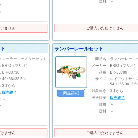
送料：
－
：
－
：
－
ご購入いただけません
だけません
ット
ランバーレールセット
：
ローラーコースターセット
商品名：
ランバーレール
：
BRIO（ブリオ）
メーカー：
BRIO（ブリオ）
：
BR-33730
品番：
BR-33789
：
49×86×38.3cm
サイズ：
レイアウトサイ
54.1×55.9×13.5
：
3才から
対象年令：
3才から
：
販売終了
商品詳細
発送目安：
販売終了
：
－
価格：
－
：
－
送料：
－
だけません
ご購入いただけません