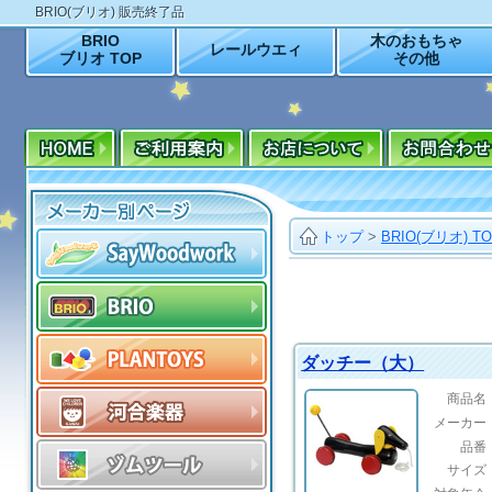
BRIO(ブリオ) 販売終了品
BRIO
木のおもちゃ
レールウエィ
ブリオ TOP
その他
トップ
>
BRIO(ブリオ) T
ダッチー（大）
商品名
メーカー
品番
サイズ