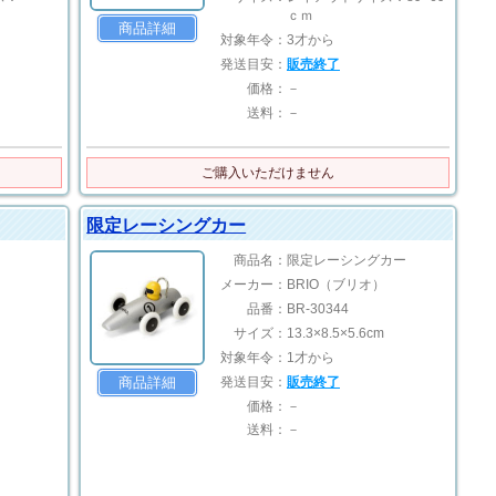
ｃｍ
商品詳細
対象年令：
3才から
発送目安：
販売終了
価格：
－
送料：
－
ご購入いただけません
限定レーシングカー
商品名：
限定レーシングカー
メーカー：
BRIO（ブリオ）
品番：
BR-30344
サイズ：
13.3×8.5×5.6cm
対象年令：
1才から
発送目安：
販売終了
商品詳細
価格：
－
送料：
－