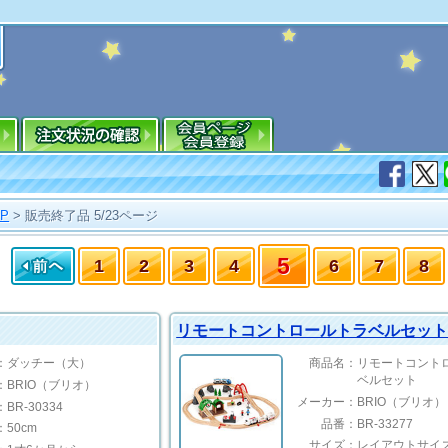
OP
>
販売終了品 5/23ページ
5
1
2
3
4
6
7
8
リモートコントロールトラベルセッ
：
ダッチー（大）
商品名：
リモートコント
ベルセット
：
BRIO（ブリオ）
メーカー：
BRIO（ブリオ）
：
BR-30334
品番：
BR-33277
：
50cm
サイズ：
レイアウトサイ