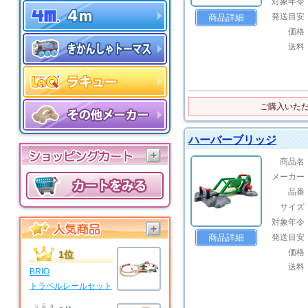
対象年令
発送目安
商品詳細
価格
送料
ご購入いた
ハーバーブリッジ
+
商品名
メーカー
品番
サイズ
対象年令
+
発送目安
商品詳細
価格
1位
送料
BRIO
トラベルレールセット