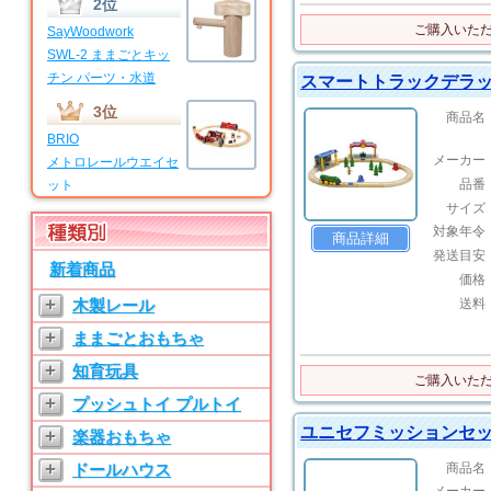
2位
ご購入いた
SayWoodwork
SWL-2 ままごとキッ
チン パーツ・水道
スマートトラックデラ
3位
商品名
BRIO
メーカー
メトロレールウエイセ
品番
ット
サイズ
4位
対象年令
商品詳細
BRIO
発送目安
新着商品
マイファーストビギナ
価格
ーセット
+
木製レール
送料
5位
+
ままごとおもちゃ
SayWoodwork
+
知育玩具
SWL-T ままごとキッ
ご購入いた
チン パーツ・水道
+
プッシュトイ プルトイ
ユニセフミッションセ
6位
+
楽器おもちゃ
SayWoodwork
+
商品名
ドールハウス
SW-3 ままごとキッチ