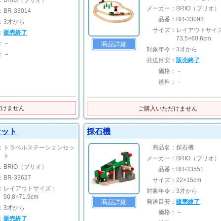
：
BRIO（ブリオ）
メーカー：
BRIO（ブリオ）
：
BR-33014
品番：
BR-33098
：
3才から
サイズ：
レイアウトサイ
：
販売終了
73.5×60.6cm
：
－
商品詳細
対象年令：
3才から
：
－
発送目安：
販売終了
価格：
－
送料：
－
だけません
ご購入いただけません
セット
採石機
：
トラベルステーションセッ
商品名：
採石機
ト
メーカー：
BRIO（ブリオ）
：
BRIO（ブリオ）
品番：
BR-33551
：
BR-33627
サイズ：
22×15cm
：
レイアウトサイズ：
対象年令：
3才から
90.8×71.9cm
発送目安：
販売終了
商品詳細
：
3才から
価格：
－
：
販売終了