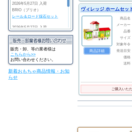
2026年5月27日 入荷
ヴィレッジ ホームセッ
BRIO（ブリオ）
レール＆ロード採石セット
商品名
メーカー
2026年5月27日 入荷
品番
BRIO（ブリオ）
サイズ
ビッググリーンアクション機
対象年令
関車
販売・卸、等の業者様は
発送目安
商品詳細
こちらから>>
価格
2026年5月27日 入荷
お問い合わせください。
送料
BRIO（ブリオ）
新着おもちゃ商品情報・お知
マイティゴールドアクション
らせ
機関車
2026年5月27日 入荷
ご購入いた
河合楽器（カワイ）
シロホンピアノ U