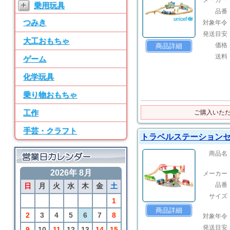
メーカー
+
乗用玩具
ン パーツ・水道
品番
つみき
対象年令
7位
発送目安
BRIO
大工おもちゃ
価格
商品詳細
50ピース追加レールセ
送料
ット
ゲーム
8位
化学玩具
SayWoodwork
乗り物おもちゃ
SWM-2 ままごとキッ
チン パーツ・水道
工作
ご購入いた
9位
手芸・クラフト
トラベルステーション
BRIO
アニマルファームセッ
商品名
ト
2026年 8月
メーカー
10位
品番
日
月
火
水
木
金
土
BRIO
サイズ
カーゴトレイン
1
商品詳細
2
3
4
5
6
7
8
対象年令
発送目安
9
10
11
12
13
14
15