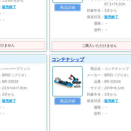
：
1才6か月から
87.1×74.2cm
：
販売終了
商品詳細
対象年令：
3才から
：
－
発送目安：
販売終了
：
－
価格：
－
送料：
－
だけません
ご購入いただけません
コンテナシップ
：
ハーバーブリッジ
商品名：
コンテナシップ
：
BRIO（ブリオ）
メーカー：
BRIO（ブリオ）
：
BR-33533
品番：
BR-33534
：
23.5×14×7.8cm
サイズ：
23×9×6.1cm
：
3才から
対象年令：
3才から
：
販売終了
発送目安：
販売終了
商品詳細
：
－
価格：
－
：
－
送料：
－