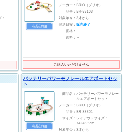
メーカー：
BRIO（ブリオ）
品番：
BR-33103
ズ：
対象年令：
3才から
発送目安：
販売終了
商品詳細
価格：
－
送料：
－
ご購入いただけません
バッテリーパワーモノレールエアポートセッ
ト
商品名：
バッテリーパワーモノレー
ルエアポートセット
メーカー：
BRIO（ブリオ）
品番：
BR-33301
サイズ：
レイアウトサイズ：
74×46.5cm
商品詳細
対象年令：
3才から