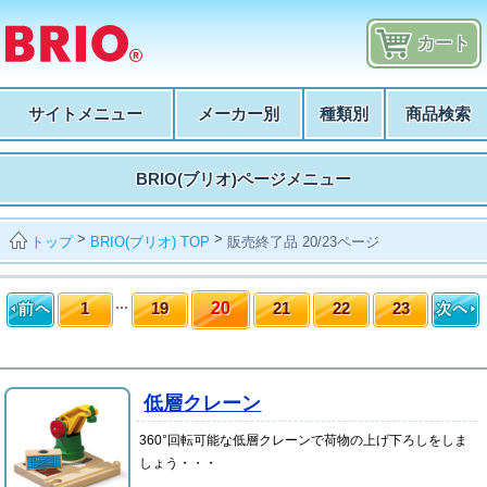
カート
サイトメニュー
メーカー別
種類別
商品検索
BRIO(ブリオ)ページメニュー
>
>
BRIO(ブリオ) TOP
販売終了品 20/23ページ
トップ
1
19
20
21
22
23
低層クレーン
360°回転可能な低層クレーンで荷物の上げ下ろしをしま
しょう・・・