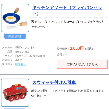
キッチンアソート（フライパンセッ
ト）
家でも、プレイハウスでもロールプレイにぴったりのキ
ッチンセッ・・・
商品詳細
1,650円
メーカー：
BRIO（ブリオ）
販売価格：
（税込）
品番：
BR-314332
送料：－
サイズ：
PKサイズ：20×14×25cm
対象年令：
3才から
ご購入いただけません
発送目安：
販売終了
スウィッチ付けん引車
ボタンを押してマグネットで連結された車両をすばやく
切り離しで・・・