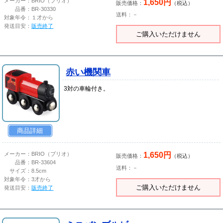
1,650円
メーカー：
BRIO（ブリオ）
販売価格：
（税込）
品番：
BR-30330
送料：－
対象年令：
１才から
発送目安：
販売終了
ご購入いただけません
赤い機関車
3対の車輪付き。
商品詳細
1,650円
メーカー：
BRIO（ブリオ）
販売価格：
（税込）
品番：
BR-33604
送料：－
サイズ：
8.5cm
対象年令：
3才から
ご購入いただけません
発送目安：
販売終了