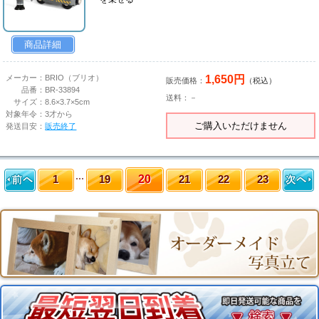
商品詳細
1,650円
メーカー：
BRIO（ブリオ）
販売価格：
（税込）
品番：
BR-33894
送料：－
サイズ：
8.6×3.7×5cm
対象年令：
3才から
ご購入いただけません
発送目安：
販売終了
1
19
20
21
22
23