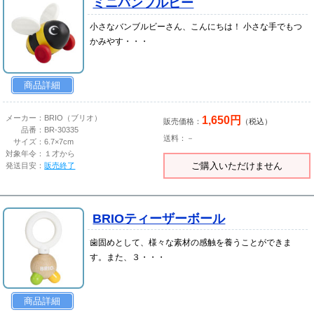
ミニバンブルビー
小さなバンブルビーさん、こんにちは！ 小さな手でもつ
かみやす・・・
商品詳細
1,650円
メーカー：
BRIO（ブリオ）
販売価格：
（税込）
品番：
BR-30335
送料：－
サイズ：
6.7×7cm
対象年令：
１才から
ご購入いただけません
発送目安：
販売終了
BRIOティーザーボール
歯固めとして、様々な素材の感触を養うことができま
す。また、３・・・
商品詳細