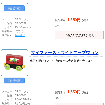
商品詳細
1,650円
メーカー：
BRIO（ブリオ）
販売価格：
（税込）
品番：
BR-33657
送料：－
サイズ：
15.7×3.4×5cm
対象年令：
3才から
ご購入いただけません
発送目安：
販売終了
マイファーストライトアップワゴン
車両を動かすと、中央の3本の突起部分が光ります。
商品詳細
1,650円
メーカー：
BRIO（ブリオ）
販売価格：
（税込）
品番：
BR-33708
送料：－
サイズ：
7.56×3.52×5cm
対象年令：
1才6か月から