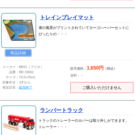
トレインプレイマット
港の風景がプリントされていてカーゴハーバーセットに
ぴったりの・・・
商品詳細
1,650円
メーカー：
BRIO（ブリオ）
販売価格：
（税込）
品番：
BR-33601
送料：－
サイズ：
74.5×75cm
対象年令：
3才から
ご購入いただけません
発送目安：
販売終了
ランバートラック
トラックのトレーラーのカバーは取り外しができます。
トレーラー・・・