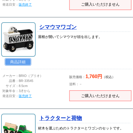
ご購入いただけません
発送目安：
販売終了
シマウマワゴン
屋根が開いてシマウマが頭を出します。
商品詳細
1,760円
メーカー：
BRIO（ブリオ）
販売価格：
（税込）
品番：
BR-33545
送料：－
サイズ：
8.5cm
対象年令：
3才から
ご購入いただけません
発送目安：
販売終了
トラクターと荷物
材木を運ぶためのトラクターとワゴンのセットです。