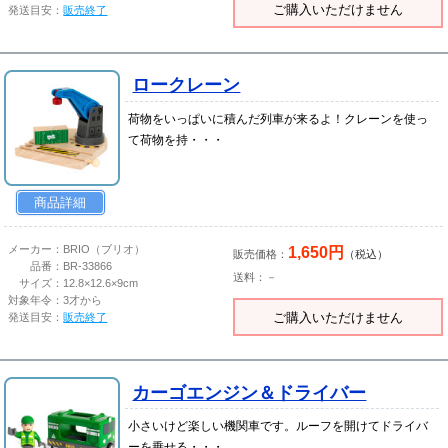
ご購入いただけません
発送目安：
販売終了
ロークレーン
荷物をいっぱいに積んだ列車が来るよ！クレーンを使っ
て荷物を持・・・
商品詳細
1,650円
メーカー：
BRIO（ブリオ）
販売価格：
（税込）
品番：
BR-33866
送料：－
サイズ：
12.8×12.6×9cm
対象年令：
3才から
ご購入いただけません
発送目安：
販売終了
カーゴエンジン＆ドライバー
小さいけど楽しい機関車です。ルーフを開けてドライバ
ーを乗せる・・・