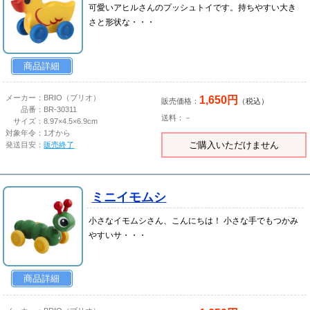
可愛いアヒルさんのプッシュトイです。持ちやすい大き
さと形状な・・・
商品詳細
1,650円
メーカー：
BRIO（ブリオ）
販売価格：
（税込）
品番：
BR-30311
送料：－
サイズ：
8.97×4.5×6.9cm
対象年令：
1才から
ご購入いただけません
発送目安：
販売終了
ミニイモムシ
小さなイモムシさん、こんにちは！ 小さな手でもつかみ
やすいサ・・・
商品詳細