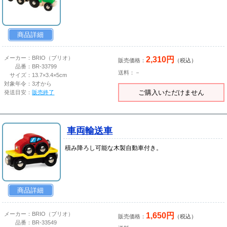
商品詳細
2,310円
メーカー：
BRIO（ブリオ）
販売価格：
（税込）
品番：
BR-33799
送料：－
サイズ：
13.7×3.4×5cm
対象年令：
3才から
ご購入いただけません
発送目安：
販売終了
車両輸送車
積み降ろし可能な木製自動車付き。
商品詳細
1,650円
メーカー：
BRIO（ブリオ）
販売価格：
（税込）
品番：
BR-33549