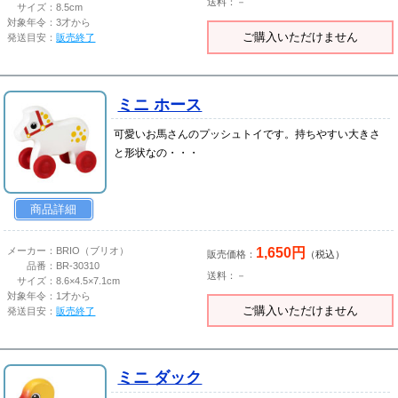
送料：－
サイズ：
8.5cm
対象年令：
3才から
ご購入いただけません
発送目安：
販売終了
ミニ ホース
可愛いお馬さんのプッシュトイです。持ちやすい大きさ
と形状なの・・・
商品詳細
1,650円
メーカー：
BRIO（ブリオ）
販売価格：
（税込）
品番：
BR-30310
送料：－
サイズ：
8.6×4.5×7.1cm
対象年令：
1才から
ご購入いただけません
発送目安：
販売終了
ミニ ダック