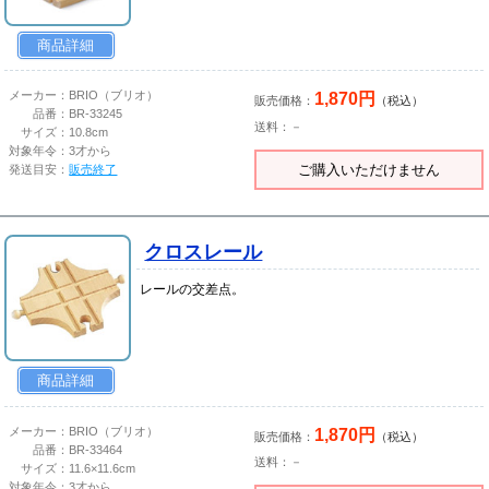
商品詳細
1,870円
メーカー：
BRIO（ブリオ）
販売価格：
（税込）
品番：
BR-33245
送料：－
サイズ：
10.8cm
対象年令：
3才から
ご購入いただけません
発送目安：
販売終了
クロスレール
レールの交差点。
商品詳細
1,870円
メーカー：
BRIO（ブリオ）
販売価格：
（税込）
品番：
BR-33464
送料：－
サイズ：
11.6×11.6cm
対象年令：
3才から